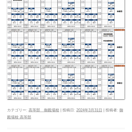
カテゴリー:
高等部 御殿場校
| 投稿日:
2024年3月31日
|
投稿者:
御
殿場校 高等部