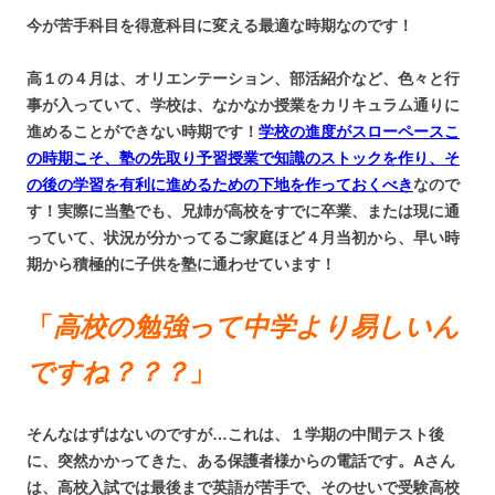
今が苦手科目を得意科目に変える最適な時期なのです！
高１の４月は、オリエンテーション、部活紹介など、色々と行
事が入っていて、学校は、なかなか授業をカリキュラム通りに
進めることができない時期です！
学校の進度がスローペースこ
の時期こそ、塾の先取り予習授業で知識のストックを作り、そ
の後の学習を有利に進めるための下地を作っておくべき
なので
す！実際に当塾でも、兄姉が高校をすでに卒業、または現に通
っていて、状況が分かってるご家庭ほど４月当初から、早い時
期から積極的に子供を塾に通わせています！
「
高校の勉強って中学より易しいん
ですね？？？
」
そんなはずはないのですが…これは、１学期の中間テスト後
に、突然かかってきた、ある保護者様からの電話です。
Aさん
は、高校入試では最後まで英語が苦手で、そのせいで受験高校