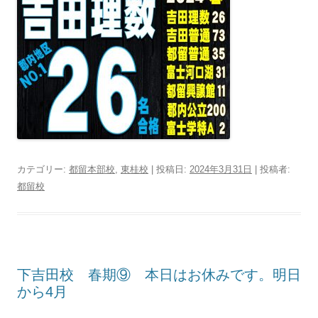
カテゴリー:
都留本部校
,
東桂校
| 投稿日:
2024年3月31日
|
投稿者:
都留校
下吉田校 春期⑨ 本日はお休みです。明日
から4月