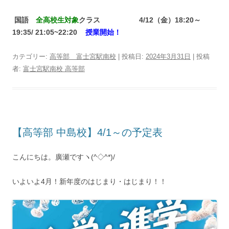
国語
全高校生対象
クラス 4/12（金）18:20～
19:35/ 21:05~22:20
授業開始！
カテゴリー:
高等部 富士宮駅南校
| 投稿日:
2024年3月31日
|
投稿
者:
富士宮駅南校 高等部
【高等部 中島校】4/1～の予定表
こんにちは。廣瀬ですヽ(^◇^*)/
いよいよ4月！新年度のはじまり・はじまり！！