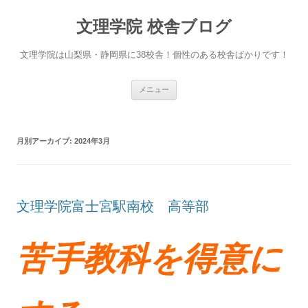
文理学院 校舎ブログ
文理学院は山梨県・静岡県に38校舎！個性のある校舎ばかりです！
コ
メニュー
ン
テ
ン
ツ
へ
月別アーカイブ:
2024年3月
ス
キ
ッ
プ
文理学院富士宮駅南校 高等部
苦手教科を得意に