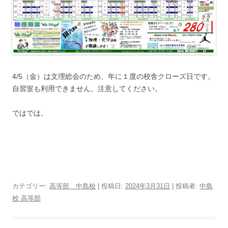
4/5（金）は文理総会のため、年に１度の校舎クローズ日です。
自習室も利用できません。注意してください。
ではでは。
カテゴリー:
高等部 中島校
| 投稿日:
2024年3月31日
|
投稿者:
中島
校 高等部