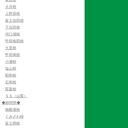
大月校
上野原校
富士吉田校
下吉田校
河口湖校
甲府南西校
大里校
甲府南校
小瀬校
塩山校
昭和校
石和校
双葉校
ＳＳ（山梨）
◆静岡県◆
御殿場校
ぐみざわ校
富士岡校