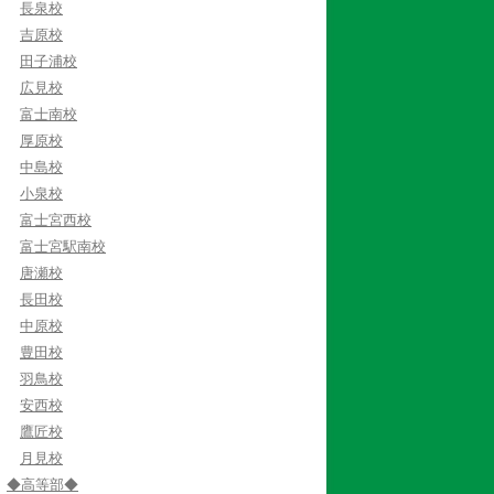
長泉校
吉原校
田子浦校
広見校
富士南校
厚原校
中島校
小泉校
富士宮西校
富士宮駅南校
唐瀬校
長田校
中原校
豊田校
羽鳥校
安西校
鷹匠校
月見校
◆高等部◆