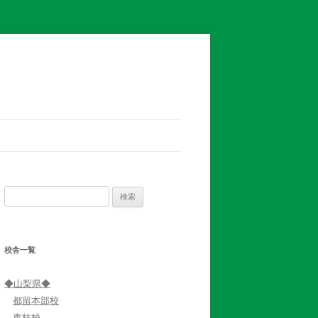
検
索:
校舎一覧
◆山梨県◆
都留本部校
東桂校