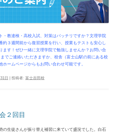
ト・教達検・高校入試、対策はバッチリですか？文理学院
番約３週間前から復習授業を行い、授業もテストも安心し
ります！ぜひ一緒に文理学院で勉強しませんか？お問い合
100）までご連絡いただきますか、校舎（富士山駅の前にある校
他ホームページからもお問い合わせ可能です。
月31日
|
投稿者:
富士吉田校
社会２回目
勢の生徒さんが振り替え補習に来ていて盛況でした。白石