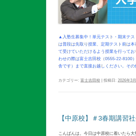
▲入塾生募集中！単元テスト・期末テス
は普段は先取り授業、定期テスト前は本
て受けていただけるよう授業を行ってお
わせの際は富士吉田校（0555-22-8
舎です）まで直接お越しください。その
カテゴリー:
富士吉田校
| 投稿日:
2026年3
【中原校】＃3春期講習
こんばんは。今日は中原校に着いたら大