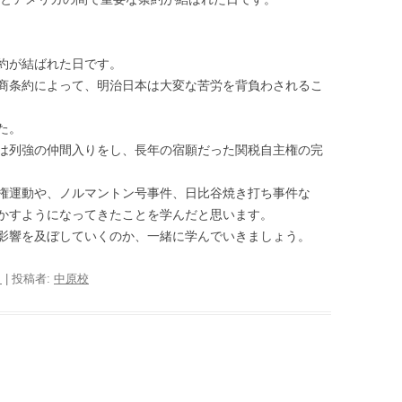
約が結ばれた日です。
商条約によって、明治日本は大変な苦労を背負わされるこ
た。
は列強の仲間入りをし、長年の宿願だった関税自主権の完
権運動や、ノルマントン号事件、日比谷焼き打ち事件な
かすようになってきたことを学んだと思います。
影響を及ぼしていくのか、一緒に学んでいきましょう。
日
|
投稿者:
中原校