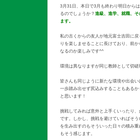
3月31日、本日で3月も終わり明日から
るのでしょうか？
進級、進学、就職、そ
ます。
私の古くからの友人が地元富士吉田に戻
りを楽しませることに長けており、前か
なるのか楽しみです^^
環境は異なりますが同じ教師として切磋
皆さんも同じように新たな環境や出会い
一歩踏み出せず尻込みすることもあるか
と思います！
挑戦してみれば意外と上手くいったり、
です。しかし、挑戦を避けていればそう
を生み出すのもそういった日々の積み重
もそう感じます。