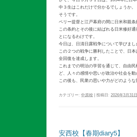
中３生はこれだけで分かるでしょうか。
そうです。
ペリー提督と江戸幕府の間に日米和親条
この条約とその後に結ばれる日米修好通
とになるわけです。
今日は、日清日露戦争について学びまし
この２つの戦争に勝利したことで、日本
全回復を達成します。
これまでの明治の学習を通じて、自由民
ど、人々の感情や思いが政治や社会を動
この後も、民衆の思いや力がどのような
カテゴリー:
中原校
| 投稿日:
2026年3月31
安西校【春期diary5】