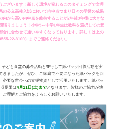
うございます！新しく環境が変わるこのタイミングで文理
県の公立高校入試において内申点つまり日々の学習の成果
の内から高い内申点を維持することが2年後3年後に大きな
頑張りましょう！小学5～中学1年生は教科を選択しての受
都合に合わせて通いやすくなっております。詳しくは上の
5-22-8100）までご連絡ください。
、子ども食堂の募金活動と並行して紙パック回収活動を実
てきましたが、ぜひ、ご家庭で不要になった紙パックを回
、必要な世帯への支援物資として活用いたします。紙パッ
回収期限は
4月11日(土)まで
となります。皆様のご協力が地
。ご理解とご協力をよろしくお願いいたします。