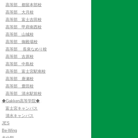
高等部 都留本部校
高等部 大月校
高等部 富士吉田校
高等部 甲府南西校
高等部 山城校
高等部 御殿場校
高等部 長泉なめり校
高等部 吉原校
高等部 中島校
高等部 富士宮駅南校
高等部 唐瀬校
高等部 豊田校
高等部 清水駅前校
◆Gakken高等学院◆
富士宮キャンパス
清水キャンパス
JES
Be-Wing
未分類