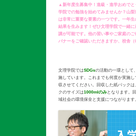
▲新年度生募集中！進級・進学おめでと
学院での勉強を始めてみませんか？山梨
は非常に重要な要素の一つです。一年生
結果を生みます！ぜひ文理学院で一緒に
講が可能です。他の習い事やご家庭のご
バナーをご確認いただきますか、校舎（055
文理学院では
SDGs
の活動の一環として
施しています。これまでも何度か実施し
収させてください。回収した紙パックは
クのサイズは
1000mlのみ
となります。
域社会の環境保全と支援につながります