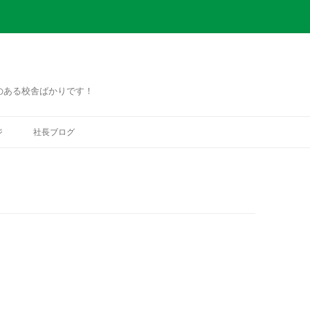
のある校舎ばかりです！
コ
ン
ジ
社長ブログ
テ
ン
ツ
へ
ス
キ
ッ
プ