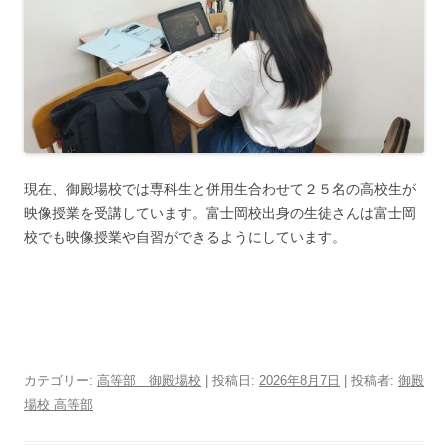
現在、御殿場校では専科生と併用生合わせて２５名の高校生が
映像授業を受講しています。富士岡校出身の生徒さんは富士岡
校でも映像授業や自習ができるようにしています。
カテゴリー:
高等部 御殿場校
| 投稿日:
2026年8月7日
|
投稿者:
御殿
場校 高等部