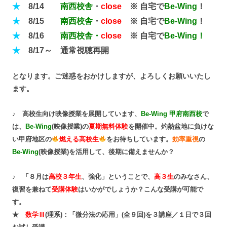
★
8/14
南西校舎
・
close
※ 自宅で
Be-Wing
！
★
8/15
南西校舎
・
close
※ 自宅で
Be-Wing
！
★
8/16
南西校舎・
close
※ 自宅で
Be-Wing！
★
8/17～ 通常視聴再開
となります。ご迷惑をおかけしますが、よろしくお願いいたし
ます。
♪ 高校生向け映像授業を展開しています、
Be-Wing 甲府南西校
で
は、
Be-Wing
(映像授業)の
夏期無料体験
を開催中。灼熱盆地に負けな
い甲府地区の
燃える高校生
をお待ちしています。
効率重視
の
Be-Wing
(映像授業)を活用して、後期に備えませんか？
♪ 「８月は
高校３年生
、強化」ということで、
高３生
のみなさん、
復習を兼ねて
受講体験
はいかがでしょうか？こんな受講が可能で
す。
★
数学Ⅲ
(理系)：「微分法の応用」(全９回)を３講座／１日で３回