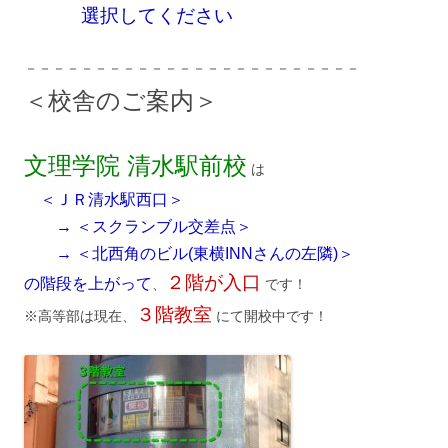
選択してください
－－－－－－－－－－－－－－－－－－－－－－－－
＜校舎のご案内＞
文理学院 清水駅前校
は
＜ＪＲ清水駅西口＞
→ ＜スクランブル交差点＞
→ ＜北西角のビル(東横INNさんの左隣)＞
２階が入口
の階段を上がって
、
です！
３階教室
※高等部は現在、
にて開校中です！