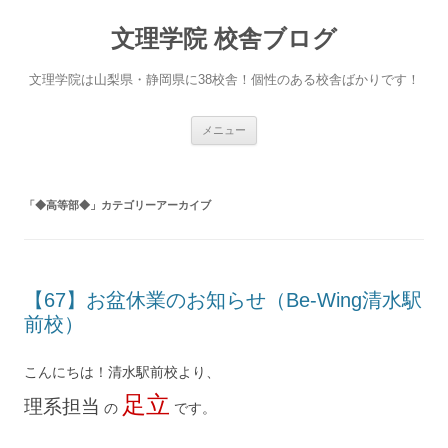
文理学院 校舎ブログ
文理学院は山梨県・静岡県に38校舎！個性のある校舎ばかりです！
コ
メニュー
ン
テ
ン
ツ
へ
「
◆高等部◆
」カテゴリーアーカイブ
ス
キ
ッ
プ
【67】お盆休業のお知らせ（Be-Wing清水駅
前校）
こんにちは！清水駅前校より、
足立
理系担当
の
です。