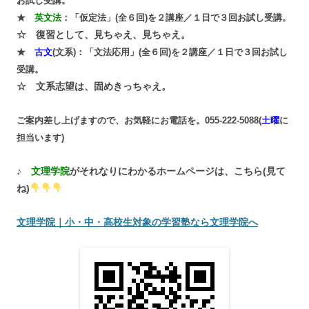
お試し受講。
★
英文法
：「仮定法」(全６回)を２講座／１日で３回お試し受講。
☆ 復習として、見ちゃえ、見ちゃえ。
★
古文
(文系)：「文法応用」(全６回)を２講座／１日で３回お試し
受講。
☆ 文系志望は、固めきっちゃえ。
ご案内差し上げますので、お気軽にお電話を。055-222-5088(
土曜
に
担当います)
♪
文理学院
がそれなりにわかるホームページは、こちら(見て
ね)
文理学院｜小・中・高校生対象の学習塾なら文理学院へ