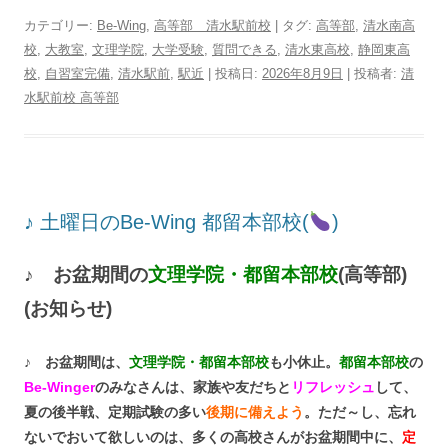
カテゴリー:
Be-Wing
,
高等部 清水駅前校
| タグ:
高等部
,
清水南高
校
,
大教室
,
文理学院
,
大学受験
,
質問できる
,
清水東高校
,
静岡東高
校
,
自習室完備
,
清水駅前
,
駅近
| 投稿日:
2026年8月9日
|
投稿者:
清
水駅前校 高等部
♪ 土曜日のBe-Wing 都留本部校(
)
♪ お盆期間の
文理学院・都留本部校
(高等部)
(お知らせ)
♪ お盆期間は、
文理学院・都留本部校
も小休止。
都留本部校
の
Be-Winger
のみなさんは、
家族や友だちと
リフレッシュ
して、
夏の後半戦、定期試験の多い
後期に備えよう
。ただ～し、
忘れ
ないでおいて欲しいのは、多くの高校さんがお盆期間中に、
定