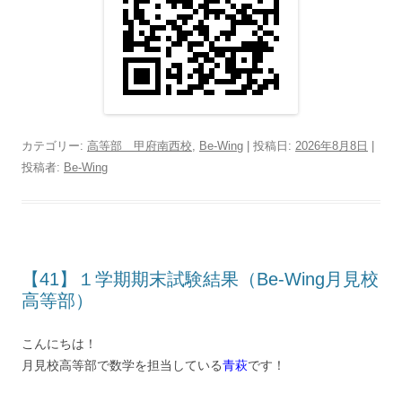
カテゴリー:
高等部 甲府南西校
,
Be-Wing
| 投稿日:
2026年8月8日
|
投稿者:
Be-Wing
【41】１学期期末試験結果（Be-Wing月見校
高等部）
こんにちは！
月見校高等部で数学を担当している
青萩
です！