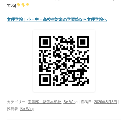
てね)
文理学院｜小・中・高校生対象の学習塾なら文理学院へ
カテゴリー:
高等部 都留本部校
,
Be-Wing
| 投稿日:
2026年8月8日
|
投稿者:
Be-Wing