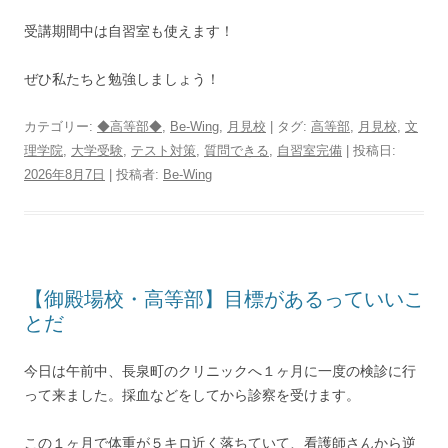
受講期間中は自習室も使えます！
ぜひ私たちと勉強しましょう！
カテゴリー:
◆高等部◆
,
Be-Wing
,
月見校
| タグ:
高等部
,
月見校
,
文
理学院
,
大学受験
,
テスト対策
,
質問できる
,
自習室完備
| 投稿日:
2026年8月7日
|
投稿者:
Be-Wing
【御殿場校・高等部】目標があるっていいこ
とだ
今日は午前中、長泉町のクリニックへ１ヶ月に一度の検診に行
って来ました。採血などをしてから診察を受けます。
この１ヶ月で体重が５キロ近く落ちていて、看護師さんから逆