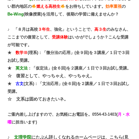
い郡内地区の
燃える高校生
をお待ちしています。
効率重視
の
Be-Wing
(映像授業)を活用して、後期の学習に備えませんか？
♪ 「８月は高校
３年生
、強化
」ということで、
高３生
のみなさん、
ここまでの復習として、
受講体験
はいかがでしょうか？こんな受講
が可能です。
★
数学Ⅲ
(理系)：「微分法の応用」(全９回)を３講座／１日で３回
お試し受講。
★
英文法
：「仮定法」(全６回)を２講座／１日で３回お試し受講。
☆ 復習として、やっちゃえ、やっちゃえ。
★
古文
(文系)：「文法応用」(全６回)を２講座／１日で３回お試し
受講。
☆ 文系は固めておきたいネ。
ご案内差し上げますので、お気軽にお電話を。0554-43-1403(
月
・
水
曜
に担当います)
♪
文理学院
にたぶん詳しくなれるホームページは、こちら(見