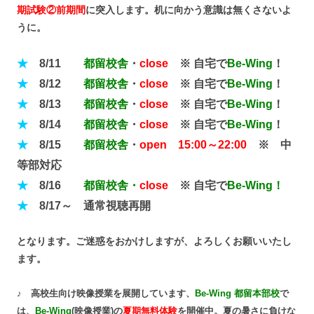
期試験②前期間
に突入します。机に向かう意識は無くさないよ
うに。
★
8/11
都留校舎
・
close
※ 自宅で
B
e-Wing
！
★
8/12
都留校舎
・
close
※ 自宅で
B
e-Wing
！
★
8/13
都留校舎
・
close
※ 自宅で
Be-Wing
！
★
8/14
都留校舎
・
close
※ 自宅で
Be-Wing
！
★
8/15
都留校舎
・
open
15:00～22:00
※ 中
等部対応
★
8/16
都留校舎・
close
※ 自宅で
Be-Wing！
★
8/17～ 通常視聴再開
となります。ご迷惑をおかけしますが、よろしくお願いいたし
ます。
♪ 高校生向け映像授業を展開しています、
Be-Wing 都留本部校
で
は、
Be-Wing
(映像授業)の
夏期無料体験
を開催中。夏の暑さに負けな