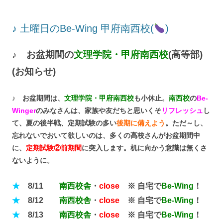
♪ 土曜日のBe-Wing 甲府南西校(
)
♪ お盆期間の
文理学院・甲府南西校
(高等部)
(お知らせ)
♪ お盆期間は、
文理学院・甲府南西校
も小休止。
南西校
の
Be-
Winger
のみなさんは、
家族や友だちと思いくそ
リフレッシュ
し
て、夏の後半戦、定期試験の多い
後期に備えよう
。ただ～し、
忘れないでおいて欲しいのは、多くの高校さんがお盆期間中
に、
定期試験②前期間
に突入します。机に向かう意識は無くさ
ないように。
★
8/11
南西校舎
・
close
※ 自宅で
B
e-Wing
！
★
8/12
南西校舎
・
close
※ 自宅で
B
e-Wing
！
★
8/13
南西校舎
・
close
※ 自宅で
Be-Wing
！