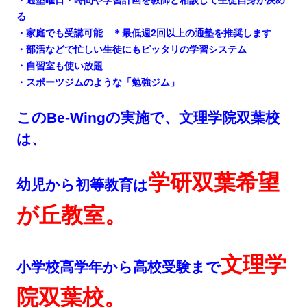
・通塾曜日・時間や学習計画を教師と相談して生徒自身が決め
る
・家庭でも受講可能 ＊最低週2回以上の通塾を推奨します
・部活などで忙しい生徒にもピッタリの学習システム
・自習室も使い放題
・スポーツジムのような「勉強ジム」
このBe-Wingの実施で、文理学院双葉校
は、
学研双葉希望
幼児から初等教育は
が丘教室。
文理学
小学校高学年から高校受験まで
院双葉校。