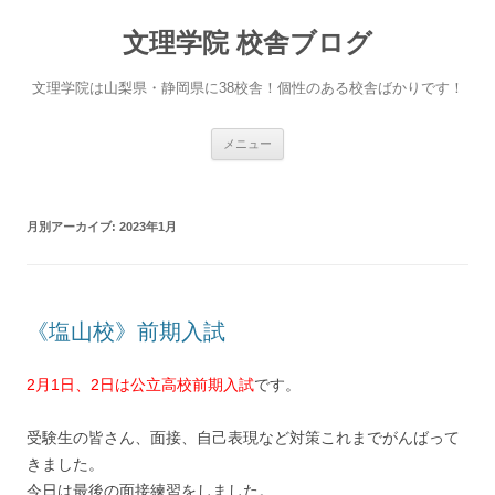
文理学院 校舎ブログ
文理学院は山梨県・静岡県に38校舎！個性のある校舎ばかりです！
コ
メニュー
ン
テ
ン
ツ
へ
月別アーカイブ:
2023年1月
ス
キ
ッ
プ
《塩山校》前期入試
2月1日、2日は公立高校前期入試
です。
受験生の皆さん、面接、自己表現など対策これまでがんばって
きました。
今日は最後の面接練習をしました。