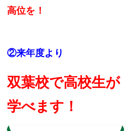
高位を！
②
来年度より
双葉校で高校生が
学べます！