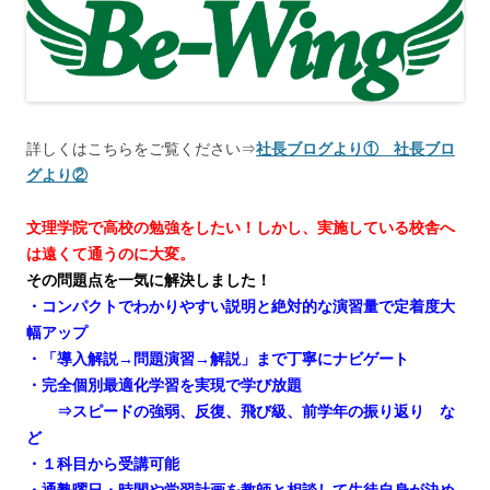
詳しくはこちらをご覧ください⇒
社長ブログより①
社長ブロ
グより②
文理学院で高校の勉強をしたい！しかし、実施している校舎へ
は遠くて通うのに大変。
その問題点を一気に解決しました！
・コンパクトでわかりやすい説明と絶対的な演習量で定着度大
幅アップ
・「導入解説→問題演習→解説」まで丁寧にナビゲート
・完全個別最適化学習を実現で学び放題
⇒スピードの強弱、反復、飛び級、前学年の振り返り な
ど
・１科目から受講可能