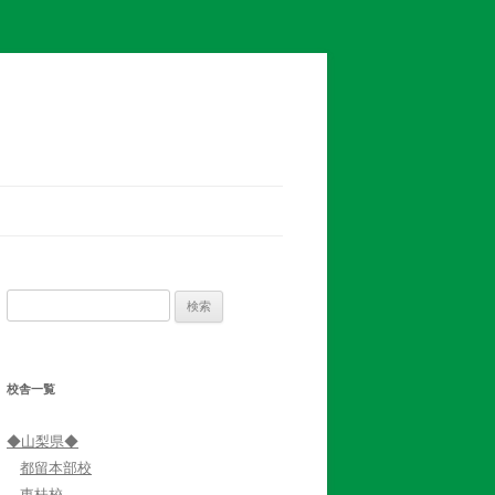
検
索:
校舎一覧
◆山梨県◆
都留本部校
東桂校