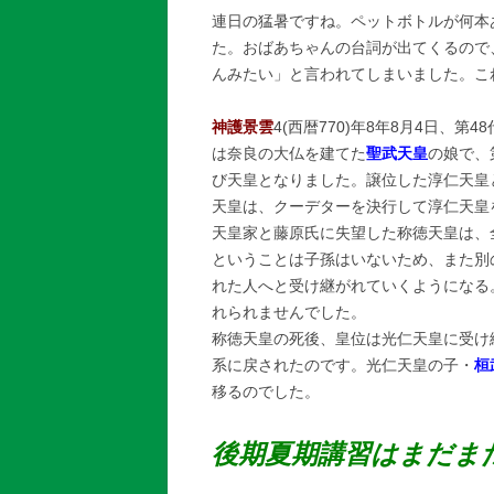
連日の猛暑ですね。ペットボトルが何本
た。おばあちゃんの台詞が出てくるので
んみたい」と言われてしまいました。こ
神護景雲
4(西暦770)年8年8月4日、第4
は奈良の大仏を建てた
聖武天皇
の娘で、
び天皇となりました。譲位した淳仁天皇
天皇は、クーデターを決行して淳仁天皇
天皇家と藤原氏に失望した称徳天皇は、
ということは子孫はいないため、また別
れた人へと受け継がれていくようになる
れられませんでした。
称徳天皇の死後、皇位は光仁天皇に受け
系に戻されたのです。光仁天皇の子・
桓
移るのでした。
後期夏期講習はまだま