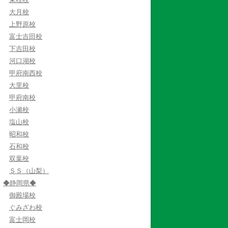
大月校
上野原校
富士吉田校
下吉田校
河口湖校
甲府南西校
大里校
甲府南校
小瀬校
塩山校
昭和校
石和校
双葉校
ＳＳ（山梨）
◆静岡県◆
御殿場校
ぐみざわ校
富士岡校