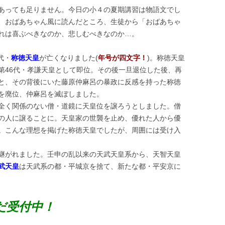
あっても足りません。今日の小４の夏期講習は物語文でし
、おばあちゃん風に読んだところ、生徒から「おばあちゃ
れは喜ぶべきなのか、悲しむべきなのか…。
8代・
称徳天皇
が亡くなりました(
年号が四文字！
)。称徳天皇
第46代・孝謙天皇として即位。その後一旦退位した後、再
と、その背後にいた藤原仲麻呂の暴政に反感を持った称徳
を廃位、仲麻呂を滅ぼしました。
全く関係のない僧・道鏡に天皇位を譲ろうとしました。僧
の人に譲ることに。天皇家の世襲を止め、優れた人から優
。こんな理想を掲げた称徳天皇でしたが、周囲には受け入
継がれました。壬申の乱以来の天武天皇系から、天智天皇
武天皇
は天武系の都・平城京を捨て、新たな都・平安京に
だ受付中！