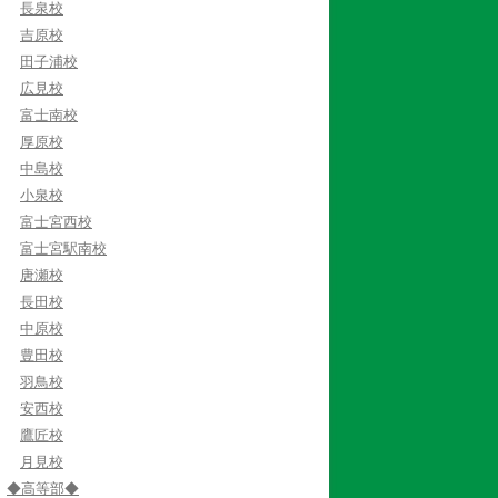
長泉校
吉原校
田子浦校
広見校
富士南校
厚原校
中島校
小泉校
富士宮西校
富士宮駅南校
唐瀬校
長田校
中原校
豊田校
羽鳥校
安西校
鷹匠校
月見校
◆高等部◆