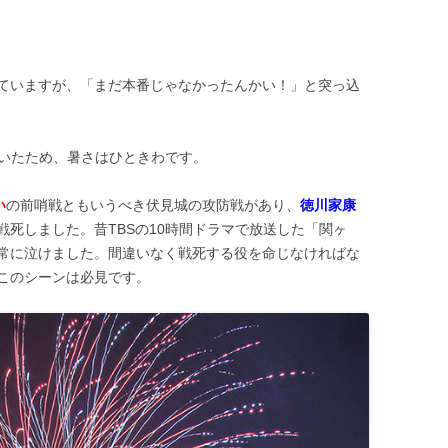
ていますが、「まだ本番じゃなかったんかい！」と突っ込
にいたため、暑さはひときわです。
い
の前哨戦ともいうべき伏見城の攻防戦があり、
徳川家康
戦死しました。昔TBSの10時間ドラマで放送した「関ヶ
常に泣けました。間違いなく戦死する役を命じなければな
このシーンは必見です。