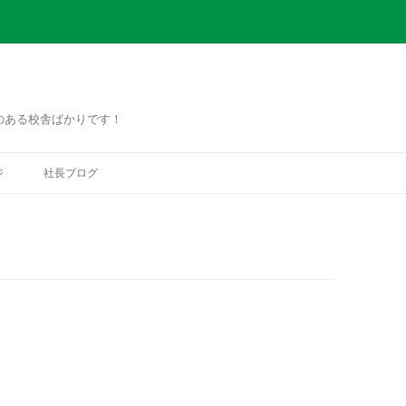
のある校舎ばかりです！
コ
ン
ジ
社長ブログ
テ
ン
ツ
へ
ス
キ
ッ
プ