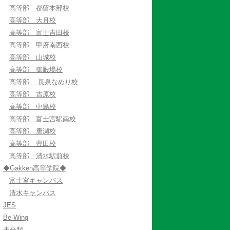
高等部 都留本部校
高等部 大月校
高等部 富士吉田校
高等部 甲府南西校
高等部 山城校
高等部 御殿場校
高等部 長泉なめり校
高等部 吉原校
高等部 中島校
高等部 富士宮駅南校
高等部 唐瀬校
高等部 豊田校
高等部 清水駅前校
◆Gakken高等学院◆
富士宮キャンパス
清水キャンパス
JES
Be-Wing
未分類