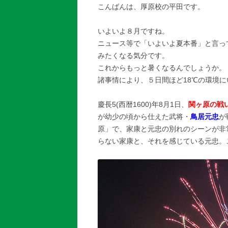
こんばんは、厚原校の平田です。
いよいよ８月ですね。
ニュース等で「いよいよ夏本番」と言っ
みたくなる気分です。
これからもっと暑くなるんでしょうか。
諸事情により、５日間ほど18℃の環境
慶長5(西暦1600)年8月1日、
関ヶ原の戦
が幼少の頃から仕えた武将・
鳥居元忠
が
原」で、家康と元忠の別れのシーンが非
らない家康と、それを感じている元忠。