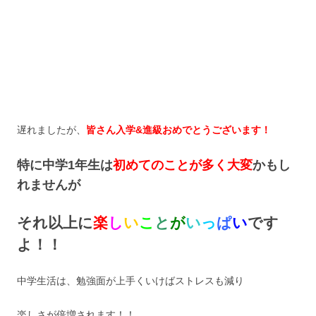
遅れましたが、
皆さん入学&進級おめでとうございます！
特に中学1年生は
初めてのことが多く大変
かもし
れませんが
それ以上に
楽
し
い
こ
と
が
い
っ
ぱ
い
です
よ！！
中学生活は、勉強面が上手くいけばストレスも減り
楽しさが倍増されます！！