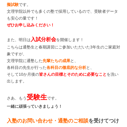
擬試験
です。
文理学院以外でも多くの塾で採用しているので、受験者データ
も安心の量です！
ぜひお申し込みください！
入試分析会
また、明日は
を開催します！
こちらは通塾生と春期講習にご参加いただいた3年生のご家庭対
象ですが、
文理学院に通塾した
先輩たちの成果
と、
各科目の先生が行った
各科目の徹底的な分析
と、
そして10か月後の
皆さんの目標とそのために必要なこと
を洗い
出します。
受験生
さあ、もう
です。
一緒に頑張っていきましょう！
入塾のお問
い合わせ・通塾
のご相談
を受けてつけ