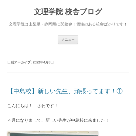
文理学院 校舎ブログ
文理学院は山梨県・静岡県に38校舎！個性のある校舎ばかりです！
コ
メニュー
ン
テ
ン
ツ
へ
日別アーカイブ:
2022年4月8日
ス
キ
ッ
プ
【中島校】新しい先生、頑張ってます！①
こんにちは！ さわです！
４月になりまして、新しい先生が中島校に来ました！