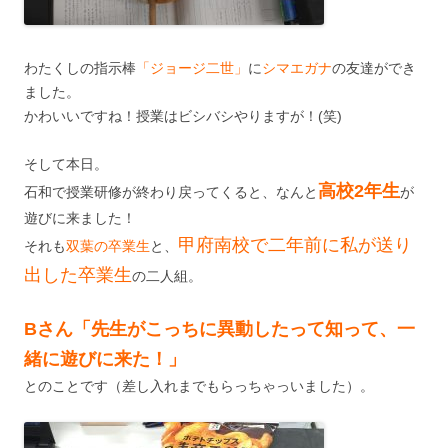
わたくしの指示棒
「ジョージ二世」
に
シマエガナ
の友達ができ
ました。
かわいいですね！授業はビシバシやりますが！(笑)
そして本日。
高校2年生
石和で授業研修が終わり戻ってくると、なんと
が
遊びに来ました！
甲府南校で二年前に私が送り
それも
双葉の卒業生
と、
出した卒業生
の二人組。
Bさん「先生がこっちに異動したって知って、一
緒に遊びに来た！」
とのことです（差し入れまでもらっちゃっいました）。