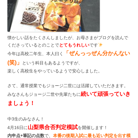
懐かしい話をたくさんしましたが、お母さまがブログを読んで
くださっているとのことで
とてもうれしい
です
「ぜんっっぜん分かんない
今年は高校二年生、本人曰く
(笑)」
という科目もあるようですが、
楽しく高校生をやっているようで安心しました。
さて、通常授業でもジョージ二世には活躍していただきます。
続いて頑張っていき
みなさんもジョージ二世や先輩たちに
ましょう！
中3生のみなさん！
山梨県合否判定模試
4月16日に
を開催します！
内申点+筆記の点数
で、
本番の後期入試に最も近い判定を出す模