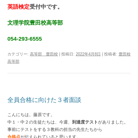
英語検定
受付中です。
文理学院豊田校高等部
054-293-6555
カテゴリー:
高等部 豊田校
| 投稿日:
2022年4月8日
|
投稿者:
豊田校
高等部
全員合格に向けた３者面談
こんにちは。藤原です。
中１・中２の生徒たちは、今週、
到達度テスト
がありました。
事前にテストをする３教科の担当の先生たちから
合格点
が伝えられていると思います。