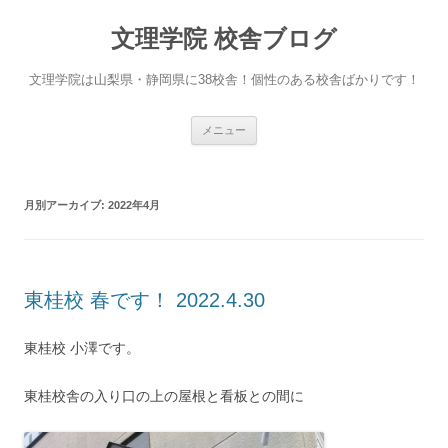
文理学院 校舎ブログ
文理学院は山梨県・静岡県に38校舎！個性のある校舎ばかりです！
コ
メニュー
ン
テ
ン
ツ
へ
月別アーカイブ:
2022年4月
ス
キ
ッ
プ
東桂校 春です！ 2022.4.30
東桂校 小澤です。
東桂校舎の入り口の上の屋根と看板との間に