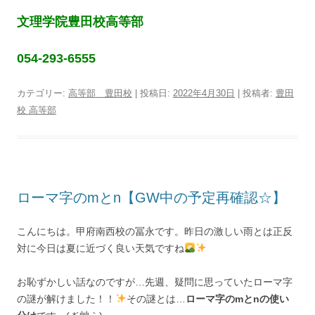
文理学院豊田校高等部
054-293-6555
カテゴリー:
高等部 豊田校
| 投稿日:
2022年4月30日
|
投稿者:
豊田
校 高等部
ローマ字のmとn【GW中の予定再確認☆】
こんにちは。甲府南西校の冨永です。昨日の激しい雨とは正反
対に今日は夏に近づく良い天気ですね
お恥ずかしい話なのですが…先週、疑問に思っていたローマ字
の謎が解けました！！
その謎とは…
ローマ字のmとnの使い