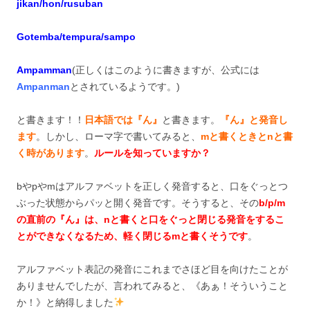
jikan/hon/rusuban
Gotemba/tempura/sampo
Ampamman
(正しくはこのように書きますが、公式には
Ampanman
とされているようです。)
と書きます！！
日本語では『ん』
と書きます。
『ん』と発音し
ます
。しかし、ローマ字で書いてみると、
mと書くときとnと書
く時があります
。
ルールを知っていますか？
bやpやmはアルファベットを正しく発音すると、口をぐっとつ
ぶった状態からパッと開く発音です。そうすると、その
b/p/m
の直前の『ん』は、nと書くと口をぐっと閉じる発音をするこ
とができなくなるため、軽く閉じるmと書くそうです
。
アルファベット表記の発音にこれまでさほど目を向けたことが
ありませんでしたが、言われてみると、《あぁ！そういうこと
か！》と納得しました