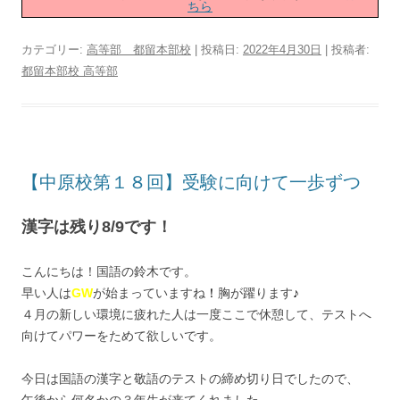
ちら
カテゴリー:
高等部 都留本部校
| 投稿日:
2022年4月30日
|
投稿者:
都留本部校 高等部
【中原校第１８回】受験に向けて一歩ずつ
漢字は残り8/9です！
こんにちは！国語の鈴木です。
早い人は
GW
が始まっていますね
！
胸が躍ります
♪
４月の新しい環境に疲れた人は一度ここで休憩して、テストへ
向けてパワーをためて欲しいです。
今日は国語の漢字と敬語のテストの締め切り日でしたので、
午後から何名かの３年生が来てくれました。