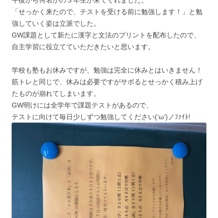
「せっかく来たので、テストを受ける前に勉強します！」と勉
強していく姿は立派でした。
GW課題として新たに漢字と文法のプリントを配布したので、
自主学習に役立てていただきたいと思います。
学校も塾もお休みですが、勉強は完全に休みとはいきません！
筋トレと同じで、休みは必要ですがサボるとせっかく積み上げ
たものが崩れてしまいます。
GW明けには全学年で課題テストがあるので、
テストに向けて毎日少しずつ勉強してください(‘ω’)ノﾌｧｲﾄ!