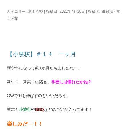
カテゴリー:
富士岡校
| 投稿日:
2022年4月30日
|
投稿者:
御殿場・富
士岡校
【小泉校】＃１４ 一ヶ月
新学年になって約1か月たちましたねー♪
新中１、新高１の諸君。
学校には慣れたかね？
GWで羽を伸ばすのもいいだろう。
熊本も
小旅行
や
BBQ
などの予定が入ってます！
楽しみだ―！！