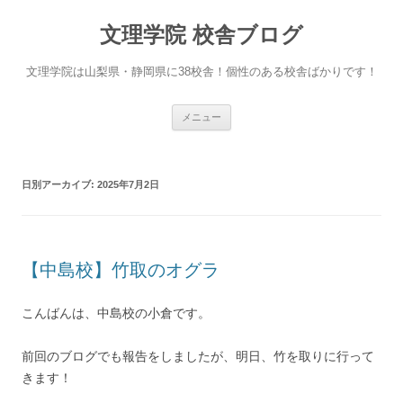
文理学院 校舎ブログ
文理学院は山梨県・静岡県に38校舎！個性のある校舎ばかりです！
コ
メニュー
ン
テ
ン
ツ
へ
日別アーカイブ:
2025年7月2日
ス
キ
ッ
プ
【中島校】竹取のオグラ
こんばんは、中島校の小倉です。
前回のブログでも報告をしましたが、明日、竹を取りに行って
きます！