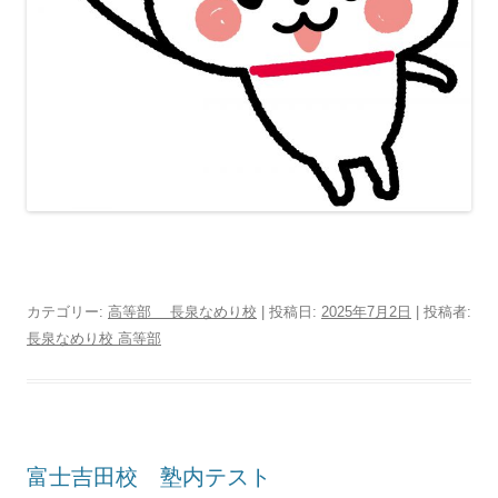
カテゴリー:
高等部 長泉なめり校
| 投稿日:
2025年7月2日
|
投稿者:
長泉なめり校 高等部
富士吉田校 塾内テスト