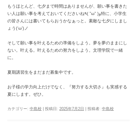
もうほとんど、七夕まで時間はありませんが、願い事を書きた
い人は願い事を考えておいてくださいね٩( ”ω” )و特に、小学生
の皆さんには書いてもらおうかなぁっと。素敵な七夕にしまし
ょう(‘ω’)ノ
そして願い事を叶えるための準備をしよう。夢を夢のままにし
ない。叶える。叶えるための努力をしよう。文理学院で一緒
に。
夏期講習生をまだまだ募集中です。
お子様の学力向上だけでなく、『努力する大切さ』も実感する
夏にします。ぜひ。
カテゴリー:
中島校
| 投稿日:
2025年7月2日
|
投稿者:
中島校