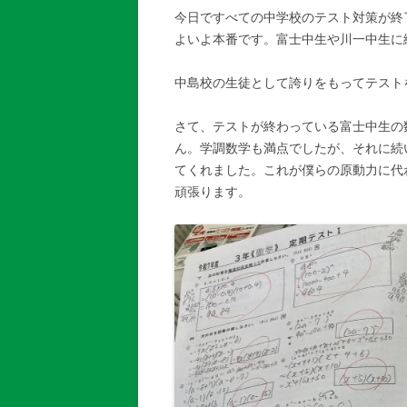
今日ですべての中学校のテスト対策が終
よいよ本番です。富士中生や川一中生に
中島校の生徒として誇りをもってテストを
さて、テストが終わっている富士中生の
ん。学調数学も満点でしたが、それに続
てくれました。これが僕らの原動力に代
頑張ります。