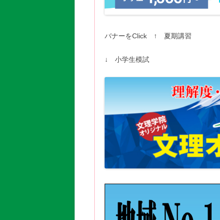
バナーをClick ↑ 夏期講習
↓ 小学生模試