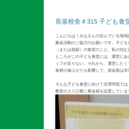
長泉校舎＃315 子ども
こんにちは！みなさんの住んでいる地域
募金活動のご協力のお願いです。子ども
（または低額）の食堂のこと。私の住む
ところがこの子ども食堂には、運営にあ
ッフが足りない。それから、運営したく
食材の値上がりも影響して、資金面は非
そんな子ども食堂に向けて文理学院では
教室の入り口横に募金箱を設置していま