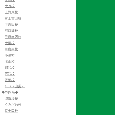
大月校
上野原校
富士吉田校
下吉田校
河口湖校
甲府南西校
大里校
甲府南校
小瀬校
塩山校
昭和校
石和校
双葉校
ＳＳ（山梨）
◆静岡県◆
御殿場校
ぐみざわ校
富士岡校