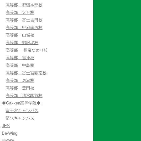
高等部 都留本部校
高等部 大月校
高等部 富士吉田校
高等部 甲府南西校
高等部 山城校
高等部 御殿場校
高等部 長泉なめり校
高等部 吉原校
高等部 中島校
高等部 富士宮駅南校
高等部 唐瀬校
高等部 豊田校
高等部 清水駅前校
◆Gakken高等学院◆
富士宮キャンパス
清水キャンパス
JES
Be-Wing
未分類