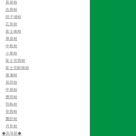
長泉校
吉原校
田子浦校
広見校
富士南校
厚原校
中島校
小泉校
富士宮西校
富士宮駅南校
唐瀬校
長田校
中原校
豊田校
羽鳥校
安西校
鷹匠校
月見校
◆高等部◆