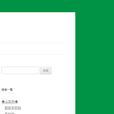
検
索:
校舎一覧
◆山梨県◆
都留本部校
東桂校