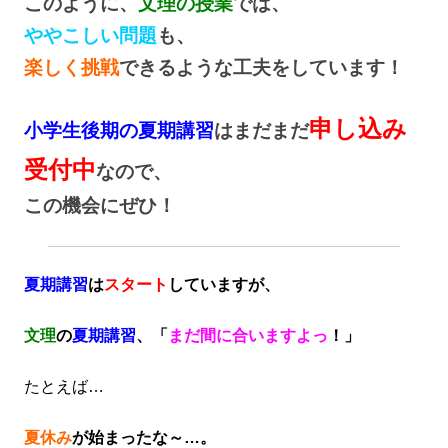
このように、
文理の授業
では、
ややこしい問題
も、
楽しく挑戦
できるような工夫をしています！
申し込み
小学生後期の夏期講習
はまだまだ
受付中
なので、
この機会にぜひ！
夏期講習
は
スタート
していますが、
文理
の
夏期講習
、「
まだ間に合いますよっ
！」
たとえば…
夏休み
が始まったな～…。