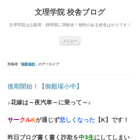
文理学院 校舎ブログ
文理学院は山梨県・静岡県に38校舎！個性のある校舎ばかりです！
コ
メニュー
ン
テ
ン
ツ
へ
投稿者「
御殿場校
」のアーカイブ
ス
キ
ッ
プ
後期開始！【御殿場小中】
♪花嫁は～夜汽車～に乗って～♪
サー
クル
K
が通じず
悲しくなった
【K】です！
昨日ブログ書く書く詐欺を
中3生
にしてしまい