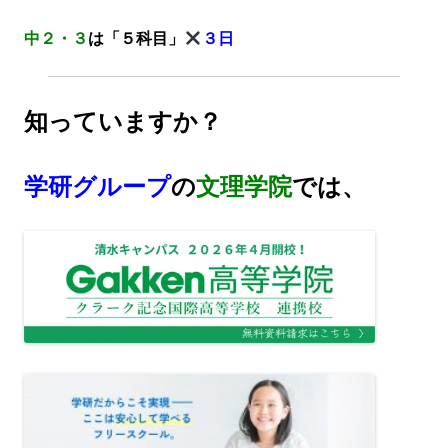
中２・３
は「５科目」
３日
知っていますか？
学研グループ
の
文理学院
では、