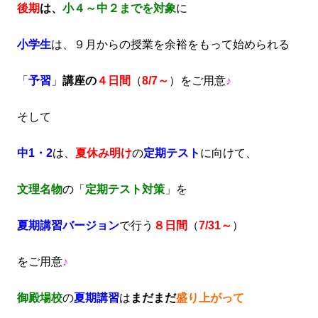
後期
は、
小４～中２までを対象
に
小学生
は、９月からの授業を余裕をもって始められる
「
予習
」
講座の
４日間
（
8/7～
）をご用意
♪
そして
中1・2
は、
夏休み明
け
の
定期テスト
に向けて、
文理名物
の「
定期テスト対策
」を
夏期講習バージョン
で行う
８日間
（
7/31～
）
をご用意
♪
御殿場校
の
夏期講習
は
まだまだ
盛り上がって