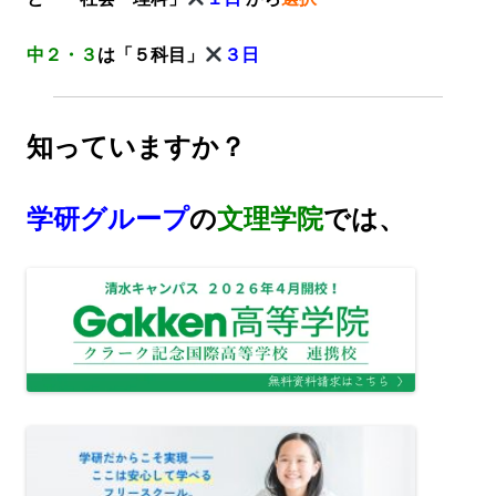
中２・３
は「５科目」
３日
知っていますか？
学研グループ
の
文理学院
では、