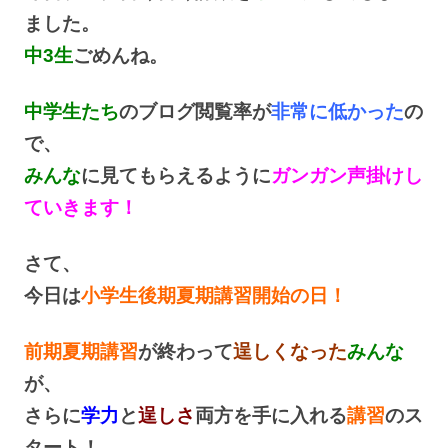
ました。
中3生
ごめんね。
中学生たち
のブログ閲覧率が
非常に低かった
の
で、
みんな
に見てもらえるように
ガンガン声掛けし
ていきます！
さて、
今日は
小学生後期夏期講習開始の日！
前期夏期講習
が終わって
逞しくなった
みんな
が、
さらに
学力
と
逞しさ
両方を手に入れる
講習
のス
タート！