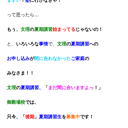
まずい
！
塾
に行かなきゃ！
って思ったら…
もぅ、
文理
の
夏期講習
始まってる
じゃないの！
と、
いろいろな
事情
で、
文理
の
夏期講習
への
お申し込み
が
間に合わなかった
ご家庭
の
みなさま！！
文理
の
夏期講習
、「
まだ間に合いますよっ
！」
御殿場校
では、
只今、「
後期
」
夏期講習生
を
募集中
です！