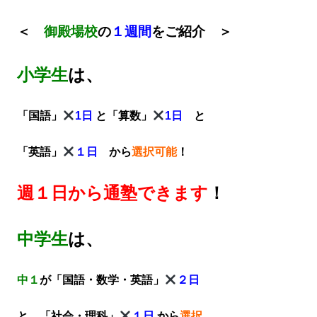
＜
御殿場校
の
１週間
をご紹介 ＞
小学生
は、
「国語」
1日
と「算数」
1日
と
「英語」
１日
から
選択可能
！
週１日から通塾できます
！
中学生
は、
中１
が「国語・数学・英語」
２日
と 「社会・理科」
１日
から
選択