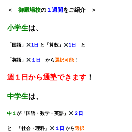
＜
御殿場校
の
１週間
をご紹介 ＞
小学生
は、
「国語」
1日
と「算数」
1日
と
「英語」
１日
から
選択可能
！
週１日から通塾できます
！
中学生
は、
中１
が「国語・数学・英語」
２日
と 「社会・理科」
１日
から
選択