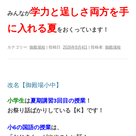
学力と逞しさ両方を手
みんなが
に入れる夏
をおくっています！
カテゴリー:
御殿場校
| 投稿日:
2026年8月4日
|
投稿者:
御殿場校
改名【御殿場小中】
小学生
は
夏期講習3回目の授業
！
お祭り話ばかりしている【K】です！
小6の国語の授業
は、