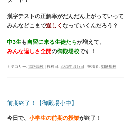
漢字テストの正解率がだんだん上がっていって
みんなどこまで
逞しく
なっていくんだろう？
中3生
も
自習に来る生徒たち
が増えて、
みんな逞しさ全開
の
御殿場校
です！
カテゴリー:
御殿場校
| 投稿日:
2026年8月7日
|
投稿者:
御殿場校
前期終了！【御殿場小中】
今日で、
小学生の前期の授業
が終了！