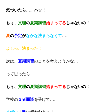
気づいたら…、ハッ！
もぅ、
文理
の
夏期講習
始まってる
じゃないの！
夏
の
予定
が
なかな決まらなくて
…、
よしっ、決まった！
次は、
夏期講習
のことを考えようかな…
って思ったら、
もぅ、
文理
の
夏期講習
始まってる
じゃないの！
学校の
３者面談
を受けて…、