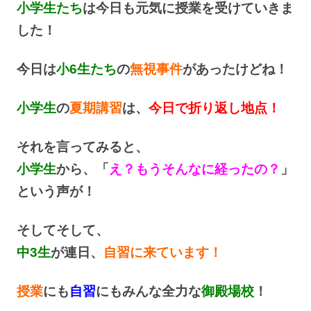
小学生たち
は今日も元気に授業を受けていきま
した！
今日は
小6生たち
の
無視事件
があったけどね！
小学生
の
夏期講習
は、
今日で折り返し地点！
それを言ってみると、
小学生
から、「
え？もうそんなに経ったの？
」
という声が！
そしてそして、
中3生
が連日、
自習に来ています！
授業
にも
自習
にもみんな全力な
御殿場校
！