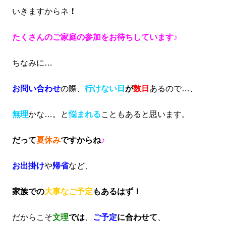
いきますからネ
！
たくさんのご家庭の参加をお待ちしています♪
ちなみに…
お問い合わせ
の際、
行けない日
が
数日
あるので…、
無理
かな…。と
悩まれる
こともあると思います。
だって
夏休み
ですからね
♪
お出掛け
や
帰省
など、
家族での
大事なご予定
もあるはず！
だからこそ
文理
では
、
ご予定
に合わせて
、