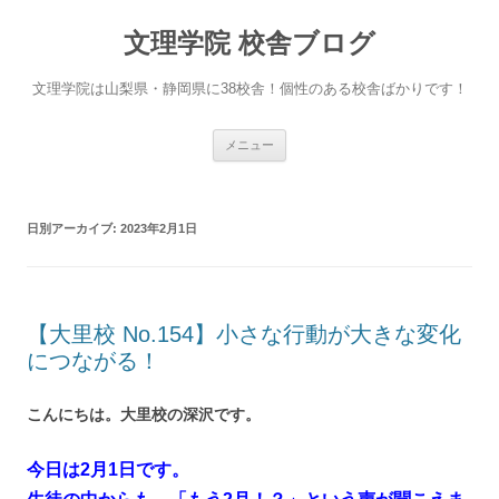
文理学院 校舎ブログ
文理学院は山梨県・静岡県に38校舎！個性のある校舎ばかりです！
コ
メニュー
ン
テ
ン
ツ
へ
日別アーカイブ:
2023年2月1日
ス
キ
ッ
プ
【大里校 No.154】小さな行動が大きな変化
につながる！
こんにちは。大里校の深沢です。
今日は2月1日です。