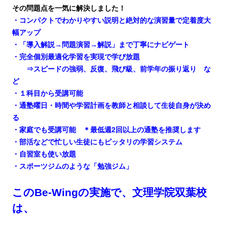
その問題点を一気に解決しました！
・コンパクトでわかりやすい説明と絶対的な演習量で定着度大
幅アップ
・「導入解説→問題演習→解説」まで丁寧にナビゲート
・完全個別最適化学習を実現で学び放題
⇒スピードの強弱、反復、飛び級、前学年の振り返り な
ど
・１科目から受講可能
・通塾曜日・時間や学習計画を教師と相談して生徒自身が決め
る
・家庭でも受講可能 ＊最低週2回以上の通塾を推奨します
・部活などで忙しい生徒にもピッタリの学習システム
・自習室も使い放題
・スポーツジムのような「勉強ジム」
このBe-Wingの実施で、文理学院双葉校
は、