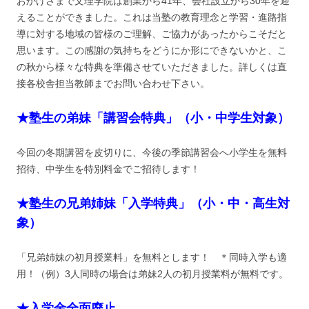
おかげさまで文理学院は創業から41年、会社設立から30年を迎
えることができました。これは当塾の教育理念と学習・進路指
導に対する地域の皆様のご理解、ご協力があったからこそだと
思います。この感謝の気持ちをどうにか形にできないかと、こ
の秋から様々な特典を準備させていただきました。詳しくは直
接各校舎担当教師までお問い合わせ下さい。
★塾生の弟妹「講習会特典」（小・中学生対象）
今回の冬期講習を皮切りに、今後の季節講習会へ小学生を無料
招待、中学生を特別料金でご招待します！
★塾生の兄弟姉妹「入学特典」（小・中・高生対
象）
「兄弟姉妹の初月授業料」を無料とします！ ＊同時入学も適
用！（例）3人同時の場合は弟妹2人の初月授業料が無料です。
★入学金全面廃止