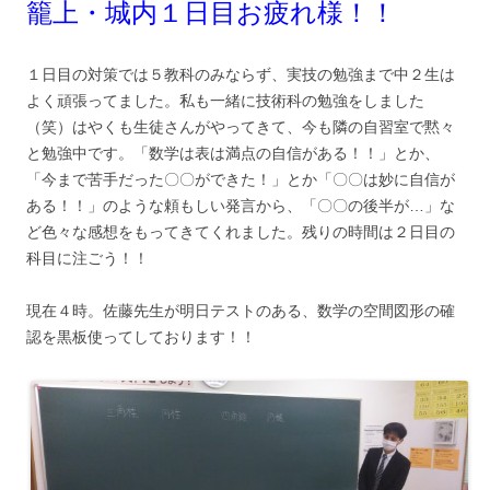
籠上・城内１日目お疲れ様！！
１日目の対策では５教科のみならず、実技の勉強まで中２生は
よく頑張ってました。私も一緒に技術科の勉強をしました
（笑）はやくも生徒さんがやってきて、今も隣の自習室で黙々
と勉強中です。「数学は表は満点の自信がある！！」とか、
「今まで苦手だった〇〇ができた！」とか「〇〇は妙に自信が
ある！！」のような頼もしい発言から、「〇〇の後半が…」な
ど色々な感想をもってきてくれました。残りの時間は２日目の
科目に注ごう！！
現在４時。佐藤先生が明日テストのある、数学の空間図形の確
認を黒板使ってしております！！