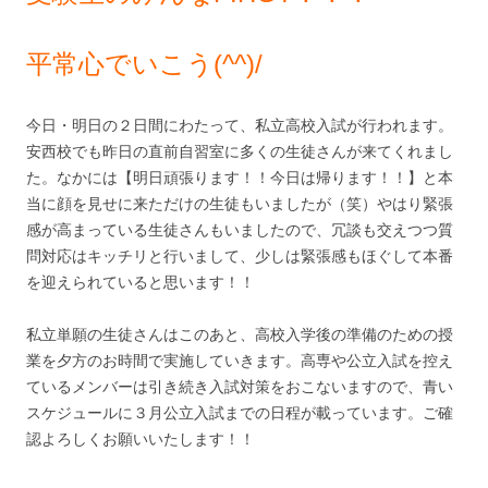
平常心でいこう(^^)/
今日・明日の２日間にわたって、私立高校入試が行われます。
安西校でも昨日の直前自習室に多くの生徒さんが来てくれまし
た。なかには【明日頑張ります！！今日は帰ります！！】と本
当に顔を見せに来ただけの生徒もいましたが（笑）やはり緊張
感が高まっている生徒さんもいましたので、冗談も交えつつ質
問対応はキッチリと行いまして、少しは緊張感もほぐして本番
を迎えられていると思います！！
私立単願の生徒さんはこのあと、高校入学後の準備のための授
業を夕方のお時間で実施していきます。高専や公立入試を控え
ているメンバーは引き続き入試対策をおこないますので、青い
スケジュールに３月公立入試までの日程が載っています。ご確
認よろしくお願いいたします！！