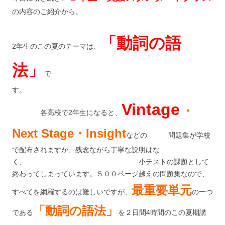
の内容のご紹介から。
「動詞の語
2年生のこの夏のテーマは、
法」
で
す。
Vintage
・
各高校で2年生になると、
Next Stage・Insight
などの 問題集が学校
で配布されますが、残念ながら丁寧な説明はな
く、 小テストの課題として
終わってしまっています。５００ページ越えの問題集なので、
最重要単元
すべてを網羅するのは難しいですが、
の一つ
「動詞の語法」
である
を２日間4時間のこの夏期講