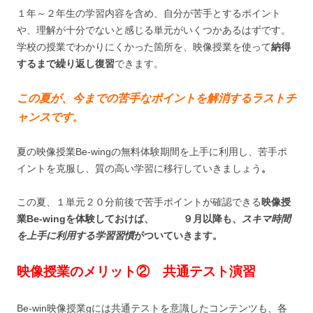
１年～２年生の学習内容を含め、自分が苦手とするポイント
や、理解が十分でないと感じる単元がいくつかあるはずです。
学校の授業でわかりにくかった箇所を、映像授業を使って
納得
するまで繰り返し復習
できます。
この夏が、今までの苦手なポイントを解消するラストチ
ャンスです
。
夏の映像授業Be-wingの無料体験期間を上手に利用し、苦手ポ
イントを克服し、質の高い学習に移行していきましょう
。
この夏、１単元２０分前後で苦手ポイントが確認できる
映像授
業Be-wingを体験しておけば、 ９月以降も、
スキマ時間
を上手に利用する学習習慣
がついていきます。
映像授業のメリット② 共通テスト演習
Be-win映像授業gには共通テストを意識したコンテンツも、各