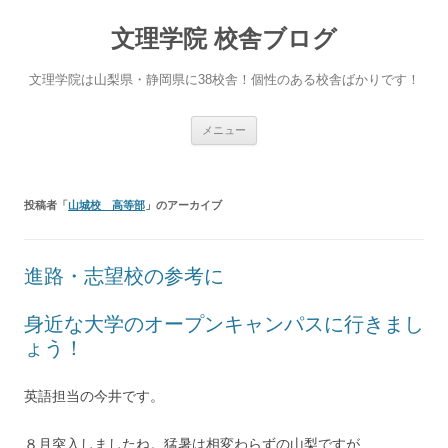
文理学院 校舎ブログ
文理学院は山梨県・静岡県に38校舎！個性のある校舎ばかりです！
コ
メニュー
ン
テ
ン
ツ
へ
投稿者「
山城校 高等部
」のアーカイブ
ス
キ
ッ
プ
進路・志望校の参考に
身近な大学のオープンキャンパスに行きまし
ょう！
英語担当の今井です。
８月突入しましたね。猛暑は相変わらずの山梨ですが、