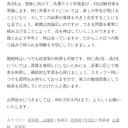
高3生は，受験に向けて，共通テスト対策及び，2次試験対策を
実施します。特に共通テストについては，多くの学生が受ける
ことになり，そしてこの結果が進路を大きく左右することにも
なるでしょう。範囲は勿論広いのですが，できる問題を着実に
積み上げることによって，点を伸ばしていくことができます。
残りおよそ半年と，時は迫っていますが，だからこそ日々の取
り組みで得られる理解を大切にしていきましょう。
開校時はいつでも自習室の利用も可能です。特に高1生，高2生
については，課題を後回しにしないためにも，必要に応じて校
舎を利用し，継続的な学習を心掛けましょう。スタッフ一同い
つでも質問をお待ちしておりますので，第２の勉強部屋として
校舎を活用していただけたらと思います。
お問合せにつきましては，055-231-5761まで。よろしくお願い
いたします。
カテゴリー:
高等部 山城校
| 投稿日:
2026年7月16日
|
投稿者:
山城
校 高等部