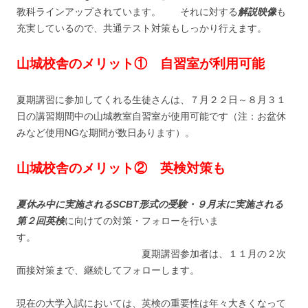
教科ラインアップされています。 それに対する
解説映像
も
充実しているので、共通テスト対策もしっかり行えます。
山城校舎のメリット① 自習室が利用可能
夏期講習に参加してくれる生徒さんは、７月２２日～８月３１
日の講習期間中の山城教室自習室が使用可能です（注：お盆休
みなど使用NGな期間が数日あります）。
山城校舎のメリット② 英検対策も
夏休み中に実施されるSCBT形式の受験・
９月末に実施される
第２回英検
に向けての対策・フォローを行いま
す。
夏期講習参加者は、１１月の２次
面接対策まで、継続してフォローします。
現在の大学入試においては、英検の重要性は年々大きくなって