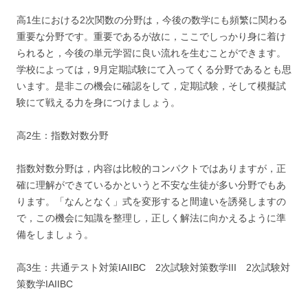
高1生における2次関数の分野は，今後の数学にも頻繁に関わる
重要な分野です。重要であるが故に，ここでしっかり身に着け
られると，今後の単元学習に良い流れを生むことができます。
学校によっては，9月定期試験にて入ってくる分野であるとも思
います。是非この機会に確認をして，定期試験，そして模擬試
験にて戦える力を身につけましょう。
高2生：指数対数分野
指数対数分野は，内容は比較的コンパクトではありますが，正
確に理解ができているかというと不安な生徒が多い分野でもあ
ります。「なんとなく」式を変形すると間違いを誘発しますの
で，この機会に知識を整理し，正しく解法に向かえるように準
備をしましょう。
高3生：共通テスト対策IAIIBC 2次試験対策数学III 2次試験対
策数学IAIIBC