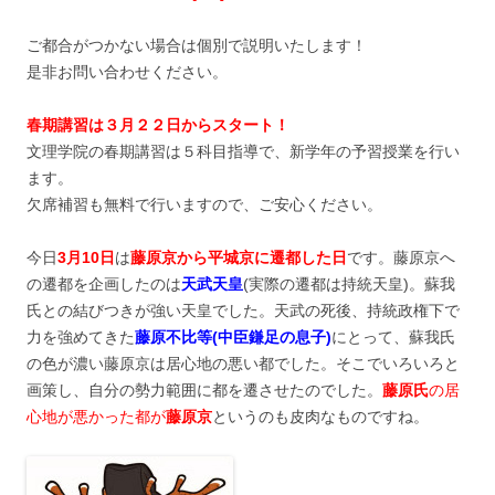
ご都合がつかない場合は個別で説明いたします！
是非お問い合わせください。
春期講習は３月２２日からスタート！
文理学院の春期講習は５科目指導で、新学年の予習授業を行い
ます。
欠席補習も無料で行いますので、ご安心ください。
今日
3月10日
は
藤原京から平城京に遷都した日
です。藤原京へ
の遷都を企画したのは
天武天皇
(実際の遷都は持統天皇)。蘇我
氏との結びつきが強い天皇でした。天武の死後、持統政権下で
力を強めてきた
藤原不比等(中臣鎌足の息子)
にとって、蘇我氏
の色が濃い藤原京は居心地の悪い都でした。そこでいろいろと
画策し、自分の勢力範囲に都を遷させたのでした。
藤原氏
の居
心地が悪かった都が
藤原京
というのも皮肉なものですね。