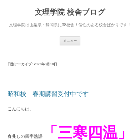
文理学院 校舎ブログ
文理学院は山梨県・静岡県に38校舎！個性のある校舎ばかりです！
コ
メニュー
ン
テ
ン
ツ
へ
日別アーカイブ:
2023年3月10日
ス
キ
ッ
プ
昭和校 春期講習受付中です
こんにちは。
「三寒四温」
春兆しの四字熟語