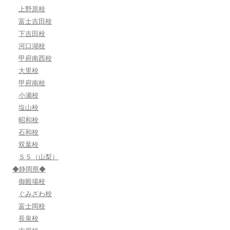
上野原校
富士吉田校
下吉田校
河口湖校
甲府南西校
大里校
甲府南校
小瀬校
塩山校
昭和校
石和校
双葉校
ＳＳ（山梨）
◆静岡県◆
御殿場校
ぐみざわ校
富士岡校
長泉校