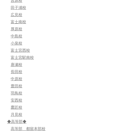
吉原校
田子浦校
広見校
富士南校
厚原校
中島校
小泉校
富士宮西校
富士宮駅南校
唐瀬校
長田校
中原校
豊田校
羽鳥校
安西校
鷹匠校
月見校
◆高等部◆
高等部 都留本部校