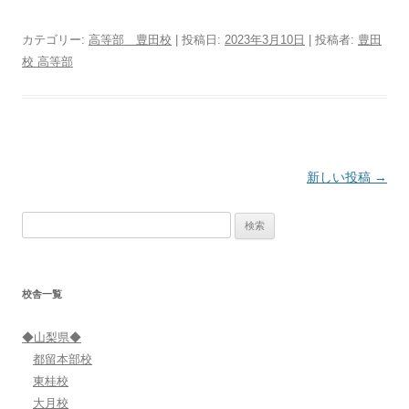
カテゴリー:
高等部 豊田校
| 投稿日:
2023年3月10日
|
投稿者:
豊田
校 高等部
投
新しい投稿
→
稿
検
ナ
索:
ビ
ゲ
校舎一覧
ー
シ
◆山梨県◆
ョ
都留本部校
ン
東桂校
大月校