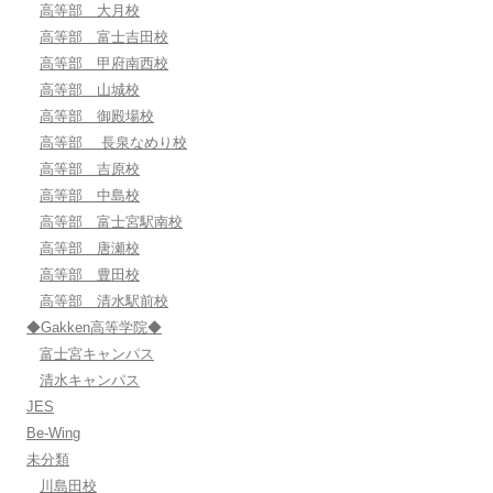
高等部 大月校
高等部 富士吉田校
高等部 甲府南西校
高等部 山城校
高等部 御殿場校
高等部 長泉なめり校
高等部 吉原校
高等部 中島校
高等部 富士宮駅南校
高等部 唐瀬校
高等部 豊田校
高等部 清水駅前校
◆Gakken高等学院◆
富士宮キャンパス
清水キャンパス
JES
Be-Wing
未分類
川島田校