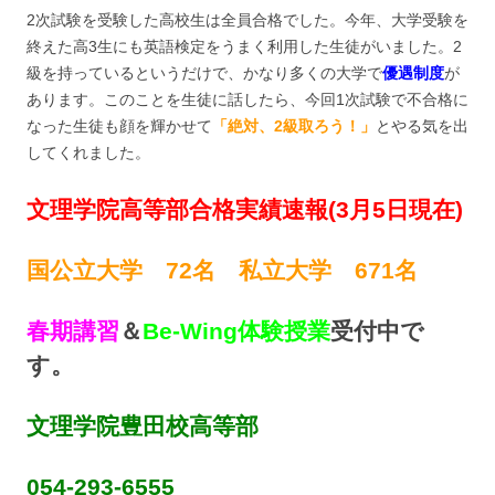
2次試験を受験した高校生は全員合格でした。今年、大学受験を
終えた高3生にも英語検定をうまく利用した生徒がいました。2
級を持っているというだけで、かなり多くの大学で
優遇制度
が
あります。このことを生徒に話したら、今回1次試験で不合格に
なった生徒も顔を輝かせて
「絶対、2級取ろう！」
とやる気を出
してくれました。
文理学院高等部合格実績速報(3月5日現在)
国公立大学 72名 私立大学 671名
春期講習
＆
Be-Wing体験授業
受付中で
す。
文理学院豊田校高等部
054-293-6555