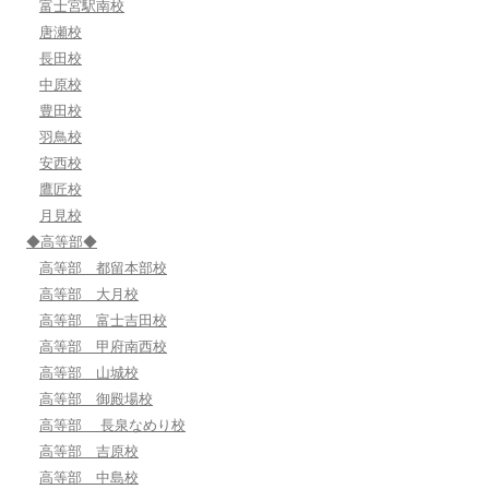
富士宮駅南校
唐瀬校
長田校
中原校
豊田校
羽鳥校
安西校
鷹匠校
月見校
◆高等部◆
高等部 都留本部校
高等部 大月校
高等部 富士吉田校
高等部 甲府南西校
高等部 山城校
高等部 御殿場校
高等部 長泉なめり校
高等部 吉原校
高等部 中島校