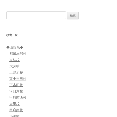
検
索:
校舎一覧
◆山梨県◆
都留本部校
東桂校
大月校
上野原校
富士吉田校
下吉田校
河口湖校
甲府南西校
大里校
甲府南校
小瀬校