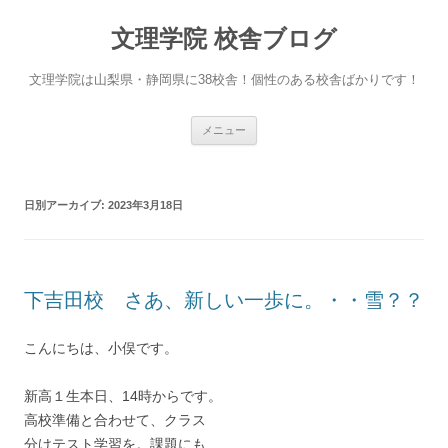
文理学院 校舎ブログ
文理学院は山梨県・静岡県に38校舎！個性のある校舎ばかりです！
コ
メニュー
ン
テ
ン
ツ
へ
日別アーカイブ:
2023年3月18日
ス
キ
ッ
プ
下吉田校 さあ、新しい一歩に。・・雪？？
こんにちは、小俣です。
新高１生本日、14時からです。
高校準備と合わせて、クラス
分けテスト学習を。課題にも