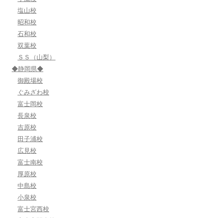
塩山校
昭和校
石和校
双葉校
ＳＳ（山梨）
◆静岡県◆
御殿場校
ぐみざわ校
富士岡校
長泉校
吉原校
田子浦校
広見校
富士南校
厚原校
中島校
小泉校
富士宮西校