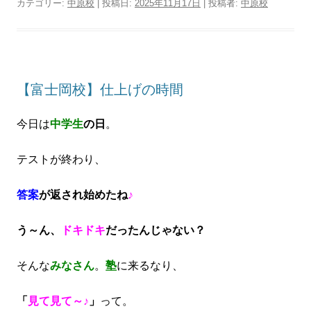
カテゴリー:
中原校
| 投稿日:
2025年11月17日
|
投稿者:
中原校
【富士岡校】仕上げの時間
今日は
中学生
の日
。
テストが終わり、
答案
が返され始めたね
♪
う～ん、
ドキドキ
だったんじゃない？
そんな
みなさん
。
塾
に来るなり、
「
見て見て～♪
」
って。