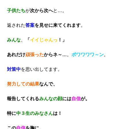
子供たち
が
次から次へ
と…。
返された
答案
を見せに来てくれます
。
みんな
、
「
イイじゃんっ
！」
あれだけ
頑張った
からネ～…
。
ポワワワワ～ン
。
対策中
を思い出してます。
努力しての結果
なんで、
報告してくれる
みんなの顔
には
自信
が。
特に
中３生のみなさん
は！
この
自信
を胸に。