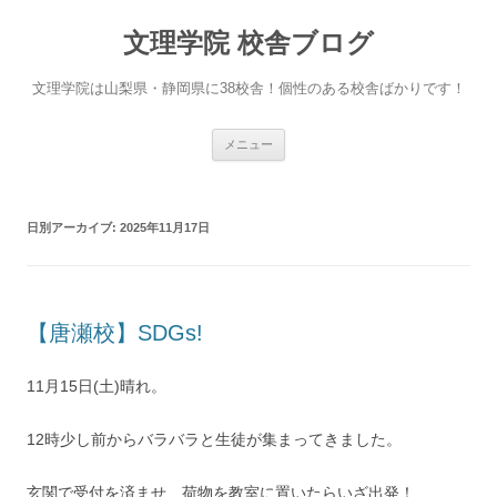
文理学院 校舎ブログ
文理学院は山梨県・静岡県に38校舎！個性のある校舎ばかりです！
コ
メニュー
ン
テ
ン
ツ
へ
日別アーカイブ:
2025年11月17日
ス
キ
ッ
プ
【唐瀬校】SDGs!
11月15日(土)晴れ。
12時少し前からバラバラと生徒が集まってきました。
玄関で受付を済ませ、荷物を教室に置いたらいざ出発！