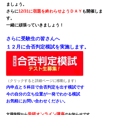
ましょう。
さらに
12/31に宿題を終わらせようＤＡＹ
も開催しま
す。
一緒に頑張っていきましょう！
さらに受験生の皆さんへ
１２月に合否判定模試を実施します。
（クリックすると詳細ページに移動します）
内申点と５科目で合否判定を出す模試です
今の自分の立ち位置が一発でわかる模試
お気軽にお問い合わせください。
学研オンライン講座
文理学院から
のお知らせです