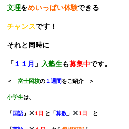
文理
を
めいっぱい体験
できる
チャンス
です！
それと同時に
「
１１月
」
入塾生
も
募集中
です。
＜
富士岡校
の
１週間
をご紹介 ＞
小学生
は、
「
国語
」
1日
と「
算数
」
1日
と