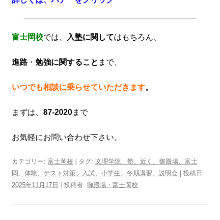
富士岡校
では、
入塾に関して
はもちろん、
進路
・
勉強に関すること
まで、
いつでも相談に乗らせていただきます
。
まずは、
87-2020
まで
お気軽にお問い合わせ下さい。
カテゴリー:
富士岡校
| タグ:
文理学院、塾、近く、御殿場、富士
岡、体験、テスト対策、入試、小学生、冬期講習、説明会
| 投稿日:
2025年11月17日
|
投稿者:
御殿場・富士岡校