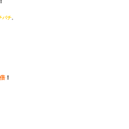
！
チパチ
。
倍
！