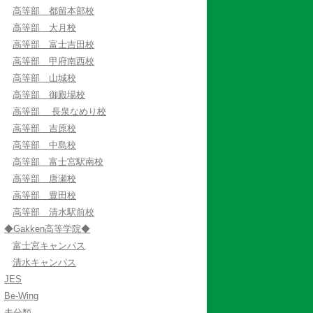
高等部 都留本部校
高等部 大月校
高等部 富士吉田校
高等部 甲府南西校
高等部 山城校
高等部 御殿場校
高等部 長泉なめり校
高等部 吉原校
高等部 中島校
高等部 富士宮駅南校
高等部 唐瀬校
高等部 豊田校
高等部 清水駅前校
◆Gakken高等学院◆
富士宮キャンパス
清水キャンパス
JES
Be-Wing
未分類