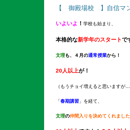
【 御殿場校 】自信マ
いよいよ
！
学校も始まり、
本格的な
新学年のスタート
で
文理
も、４月の
通常授業
から！
20人以上
が！
（もうチョイ増えると思いますが…
「
春期講習
」を経て、
文理
の
仲間入り
を決めてくれました