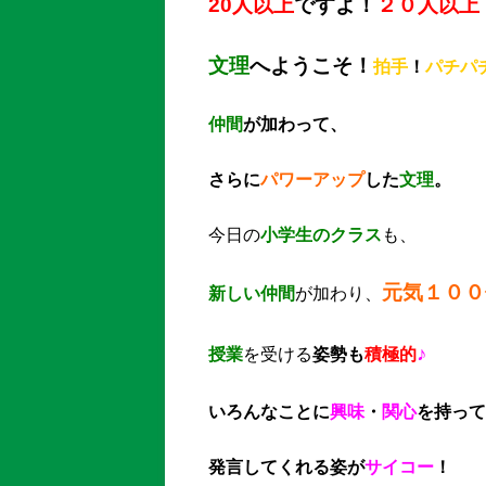
20人以上
ですよ！
２０人以上
文理
へようこそ！
拍手
！
パチパ
仲間
が加わって、
さらに
パワーアップ
した
文理
。
今日の
小学生のクラス
も、
元気１００
新しい仲間
が加わり、
♪
授業
を受ける
姿勢も
積極的
いろんなことに
興味
・
関心
を持って
発言してくれる姿が
サイコー
！