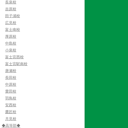
長泉校
吉原校
田子浦校
広見校
富士南校
厚原校
中島校
小泉校
富士宮西校
富士宮駅南校
唐瀬校
長田校
中原校
豊田校
羽鳥校
安西校
鷹匠校
月見校
◆高等部◆