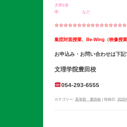
大学2
学 など
集団対面授業、Be-Wing（映像
お申込み・お問い合わせは下記
文理学院豊田校
054-293-6555
カテゴリー:
高等部 豊田校
| 投稿日:
202