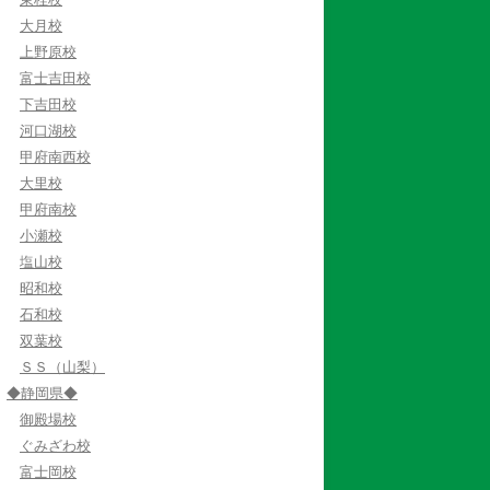
大月校
上野原校
富士吉田校
下吉田校
河口湖校
甲府南西校
大里校
甲府南校
小瀬校
塩山校
昭和校
石和校
双葉校
ＳＳ（山梨）
◆静岡県◆
御殿場校
ぐみざわ校
富士岡校