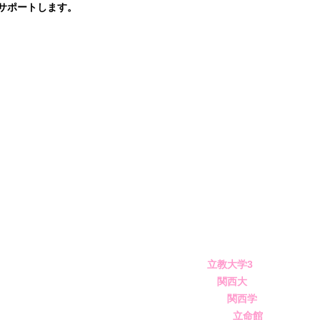
サポートします。
外国語大学
県立医科大学
岡大学
県立大学
立教大学3
関西大
関西学
2名 立命館