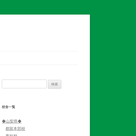
検
索:
校舎一覧
◆山梨県◆
都留本部校
東桂校