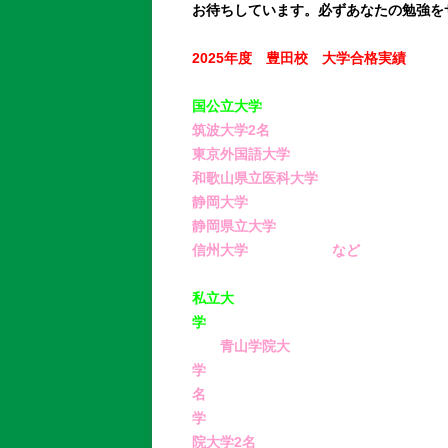
お待ちしています。必ずあなたの勉強を
2025年度 豊田校 大学合格実績
国公立大学
筑波大学2名
東京
和歌山
静
静岡
信州大学 など
私立大
学
青山学院大
学 
名 
学 
院大学