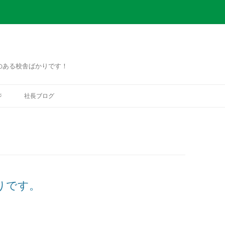
のある校舎ばかりです！
コ
ン
ジ
社長ブログ
テ
ン
ツ
へ
ス
キ
ッ
プ
りです。