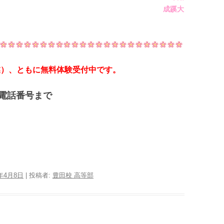
名 成蹊大
授業）、ともに無料体験受付中です。
電話番号まで
5年4月8日
|
投稿者:
豊田校 高等部