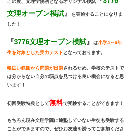
『
3776
この度、文理学院初となるオリジナル模試
文理オープン模試
』
を実施することになりま
した！
『
3776文理オープン模試
』
は
小学4～6年
生を対象とした実力テスト
となっております。
幅広い範囲から問題が出題
されるため、学校のテストで
は分からない自分の弱点を見つける良い機会になると思
います！
無料
初回受験特典として
で受験することができます！
もちろん現在文理学院に通塾していない生徒も受験する
ことができますので、ぜひお友達を誘ってご参加くださ