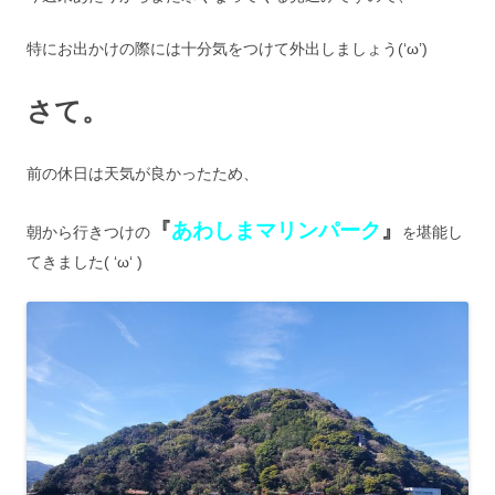
特にお出かけの際には十分気をつけて外出しましょう(‘ω’)
さて。
前の休日は天気が良かったため、
『
あわしまマリンパーク
』
朝から行きつけの
堪能し
を
てきました( ‘ω‘ )