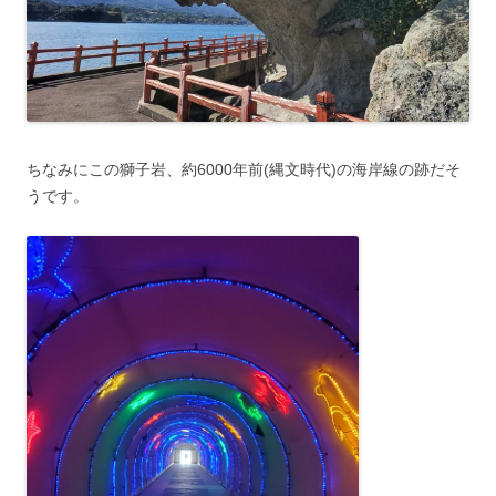
ちなみにこの獅子岩、約6000年前(縄文時代)の海岸線の跡だそ
うです。