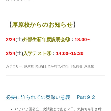
【
厚原校からのお知らせ
】
2/24
(土
外部生新年度説明会⑥
：
18:00~
)
2/24
(土)
入学テスト④
：
14:00~15:30
カテゴリー:
厚原校
| 投稿日:
2024年2月22日
|
投稿者:
厚原校
必要に迫られての奥深い意義 Part９２
いよいよ国公立二次試験まであと２日。気持ちを引き締