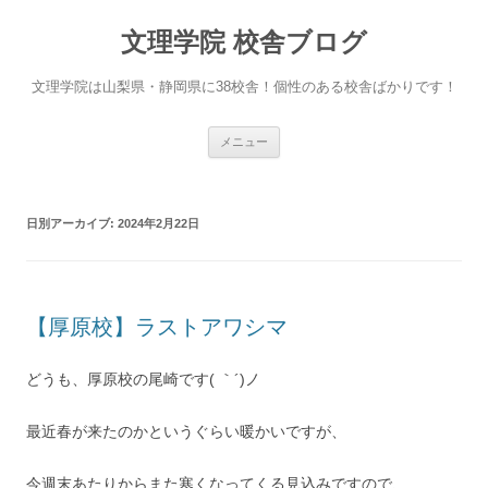
文理学院 校舎ブログ
文理学院は山梨県・静岡県に38校舎！個性のある校舎ばかりです！
コ
メニュー
ン
テ
ン
ツ
へ
日別アーカイブ:
2024年2月22日
ス
キ
ッ
プ
【厚原校】ラストアワシマ
どうも、厚原校の尾崎です( ｀´)ノ
最近春が来たのかというぐらい暖かいですが、
今週末あたりからまた寒くなってくる見込みですので、