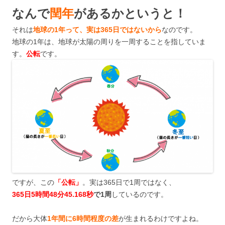
なんで
閏年
があるかというと！
それは
地球の1年って、実は365日ではないから
なのです。
地球の1年は、地球が太陽の周りを一周することを指していま
す。
公転
です。
ですが、この
「公転」
。実は365日で1周ではなく、
365日5時間48分45.168秒
で1周
しているのです。
だから大体
1年間に6時間程度の差
が生まれるわけですよね。