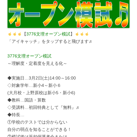
【
3776文理オープン模試
】
「アイキャッチ」をタップすると飛びます♬
3776文理オープン模試
～理解度・定着度を見える化～
◆実施日…3月2日(土)14:00～16:00
◇対象学年…新小4～新小６
(大月校・上野原校は新小5・新小6)
◆教科…国語・算数
◇受講料…初回特典として『無料』♬
◆特長…
①学校のテストでは分からない
自分の弱点を知ることができる！
②模試後は返却保護者会または