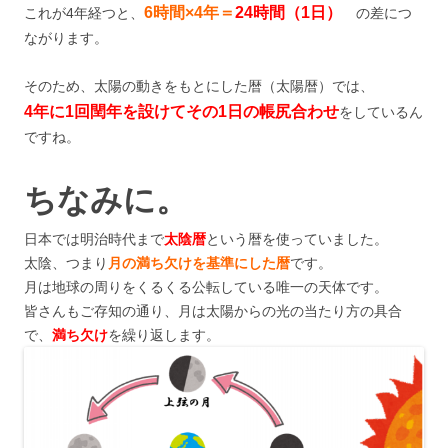
6時間×4年＝
24時間（1日）
これが4年経つと、
の差につ
ながります。
そのため、太陽の動きをもとにした暦（太陽暦）では、
4年に1回閏年を設けてその1日の帳尻合わせ
をしているん
ですね。
ちなみに。
日本では明治時代まで
太陰暦
という暦を使っていました。
太陰、つまり
月の満ち欠けを基準にした暦
です。
月は地球の周りをくるくる公転している唯一の天体です。
皆さんもご存知の通り、月は太陽からの光の当たり方の具合
で、
満ち欠け
を繰り返します。