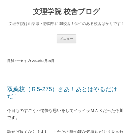
文理学院 校舎ブログ
文理学院は山梨県・静岡県に38校舎！個性のある校舎ばかりです！
コ
メニュー
ン
テ
ン
ツ
へ
日別アーカイブ:
2024年2月29日
ス
キ
ッ
プ
双葉校（Ｒ5-275）さあ！あとはやるだけ
だ！
今日ものすごく不愉快な思いをしてイライラＭＡＸだった今川
です。
話せば長くなりますし、またその時の嫌な気持ちがぶり返され