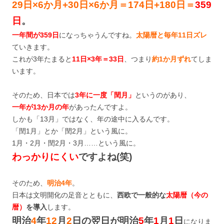
29日×6か月+30日×6か月＝174日+180日＝
359
日
。
一年間が359日
になっちゃうんですね。
太陽暦と毎年11日ズレ
ていきます。
これが3年たまると
11日×3年＝33日
、つまり
約1か月ずれ
てしま
います。
そのため、日本では
3年に一度「閏月」
というのがあり、
一年が13か月の年
があったんですよ。
しかも「13月」ではなく、年の途中に入るんです。
「閏1月」とか「閏2月」という風に。
1月・2月・閏2月・3月……という風に。
わっかりにくい
ですよね(笑)
そのため、
明治4年
。
日本は文明開化の足音とともに、
西欧で一般的な
太陽暦（今の
暦）
を導入
します。
明治
4
年
12
月
2
日の翌日が明治
5
年
1
月
1
日
になりま