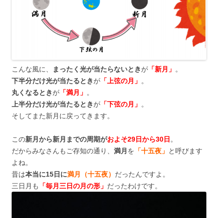
こんな風に、
まったく光が当たらないとき
が
「新月」
。
下半分だけ光が当たるとき
が
「上弦の月」
。
丸くなるとき
が
「満月」
。
上半分だけ光が当たるとき
が
「下弦の月」
。
そしてまた新月に戻ってきます。
この
新月から新月までの周期が
およそ29日から30日
。
だからみなさんもご存知の通り、
満月
を
「十五夜」
と呼びます
よね。
昔は
本当に15日に
満月（十五夜）
だったんですよ。
三日月も
「毎月三日の月の形」
だったわけです。