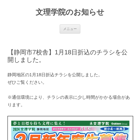
文理学院のお知らせ
コ
メニュー
ン
テ
ン
ツ
へ
【静岡市7校舎】1月18日折込のチラシを公
ス
キ
開しました。
ッ
プ
静岡地区の1月18日折込チラシを公開しました。
ぜひご覧ください。
※通信環境により、チラシの表示に少し時間がかかる場合があ
ります。