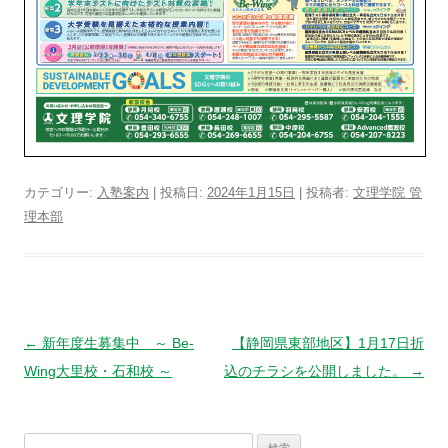
カテゴリー:
入塾案内
| 投稿日:
2024年1月15日
|
投稿者:
文理学院 管
理本部
投
←
新年度生募集中 ～ Be-
【静岡県東部地区】1月17日折
稿
Wing大里校・石和校 ～
込のチラシを公開しました。
→
ナ
ビ
検