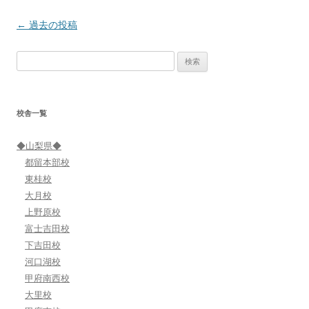
投
←
過去の投稿
稿
検
ナ
索:
ビ
ゲ
校舎一覧
ー
シ
◆山梨県◆
ョ
都留本部校
ン
東桂校
大月校
上野原校
富士吉田校
下吉田校
河口湖校
甲府南西校
大里校