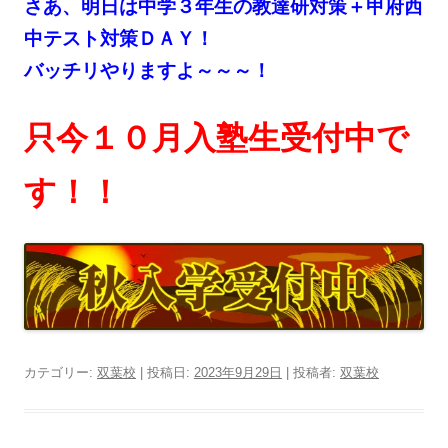
さあ、明日は中学３年生の教達研対策＋甲府西
中テスト対策ＤＡＹ！
バッチリやりますよ～～～！
只今１０月入塾生受付中で
す！！
カテゴリー:
双葉校
| 投稿日:
2023年9月29日
|
投稿者:
双葉校