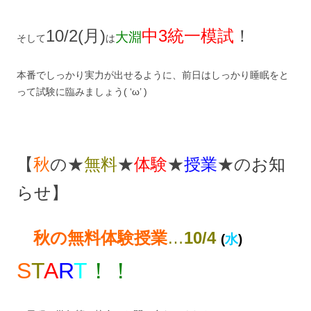
10/2(月)
中3統一模試
！
大淵
そして
は
本番でしっかり実力が出せるように、前日はしっかり睡眠をと
って試験に臨みましょう( ‘ω’ )ゞ
【
秋
の★
無料
★
体験
★
授業
★の
お知
らせ
】
秋の無料体
験
授業
…
10/4
(
水
)
S
T
A
R
T
！！