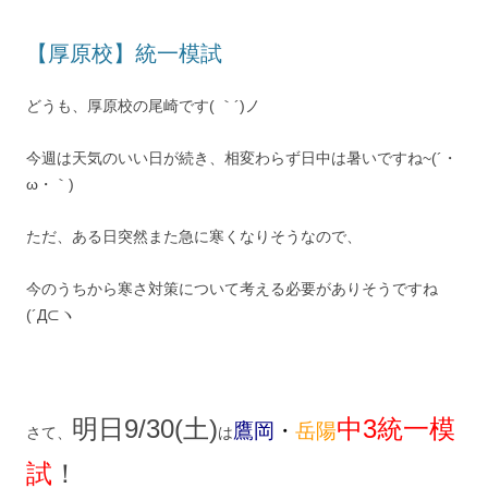
【厚原校】統一模試
どうも、厚原校の尾崎です( ｀´)ノ
今週は天気のいい日が続き、相変わらず日中は暑いですね~(´・
ω・｀)
ただ、ある日突然また急に寒くなりそうなので、
今のうちから寒さ対策について考える必要がありそうですね
(´Д⊂ヽ
明日9/30(土)
中3統一模
鷹岡
・
岳陽
さて、
は
試
！