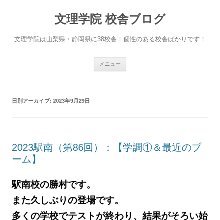
文理学院 校舎ブログ
文理学院は山梨県・静岡県に38校舎！個性のある校舎ばかりです！
コ
メニュー
ン
テ
ン
ツ
へ
日別アーカイブ:
2023年9月29日
ス
キ
ッ
プ
2023駅南（第86回）：【学調①＆最近のブ
ーム】
駅南校の勝村です。
また久しぶりの登場です。
多くの学校でテストが終わり、結果がそろい始