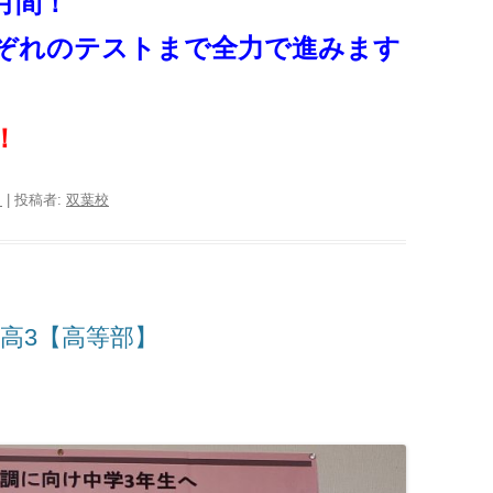
月間！
ぞれのテストまで全力で進みます
！
日
|
投稿者:
双葉校
→高3【高等部】