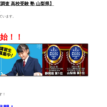
度調査 高校受験 塾 山梨県】
。
ています。
始！！
す！