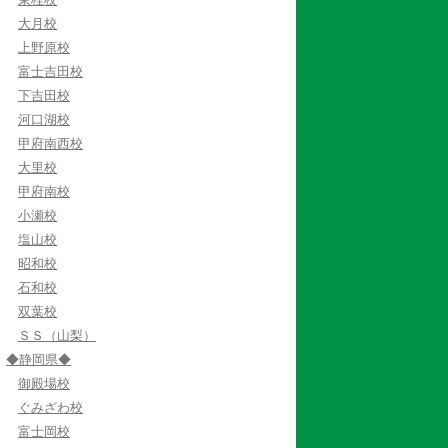
大月校
上野原校
富士吉田校
下吉田校
河口湖校
甲府南西校
大里校
甲府南校
小瀬校
塩山校
昭和校
石和校
双葉校
ＳＳ（山梨）
◆静岡県◆
御殿場校
ぐみざわ校
富士岡校