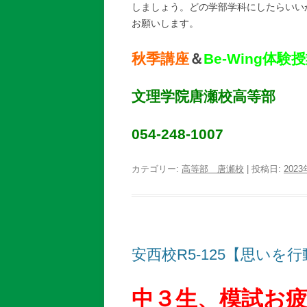
しましょう。どの学部学科にしたらいい
お願いします。
秋季講座
＆
Be-Wing体験
文理学院唐瀬校高等部
054-248-1007
カテゴリー:
高等部 唐瀬校
| 投稿日:
202
安西校R5-125【思いを
中３生、模試お