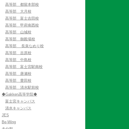
高等部 都留本部校
高等部 大月校
高等部 富士吉田校
高等部 甲府南西校
高等部 山城校
高等部 御殿場校
高等部 長泉なめり校
高等部 吉原校
高等部 中島校
高等部 富士宮駅南校
高等部 唐瀬校
高等部 豊田校
高等部 清水駅前校
◆Gakken高等学院◆
富士宮キャンパス
清水キャンパス
JES
Be-Wing
未分類