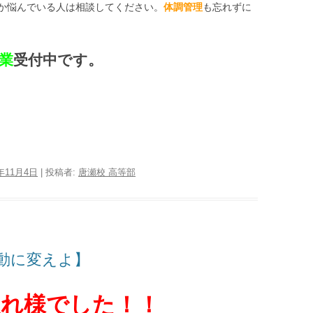
か悩んでいる人は相談してください。
体調管理
も忘れずに
授業
受付中です。
3年11月4日
|
投稿者:
唐瀬校 高等部
行動に変えよ】
疲れ様でした！！