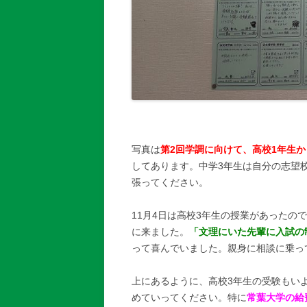
写真は
第2回学調に向けて、高校1年生
してあります。中学3年生は自分の志望
張ってください。
11月4日は高校3年生の授業があったの
に来ました。
「文理にいた先輩に入試の
って喜んでいました。親身に相談に乗っ
上にあるように、高校3年生の受験もい
めていってください。特に
常葉大学の給