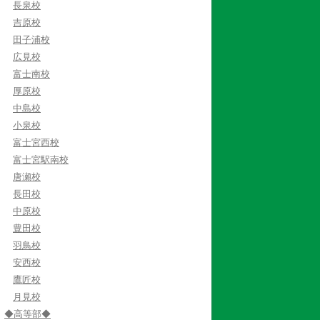
長泉校
吉原校
田子浦校
広見校
富士南校
厚原校
中島校
小泉校
富士宮西校
富士宮駅南校
唐瀬校
長田校
中原校
豊田校
羽鳥校
安西校
鷹匠校
月見校
◆高等部◆