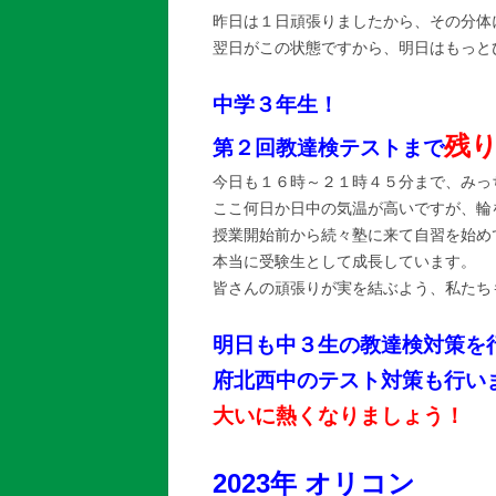
昨日は１日頑張りましたから、その分体
翌日がこの状態ですから、明日はもっと
中学３年生！
残
第２回教達検テストまで
今日も１６時～２１時４５分まで、みっ
ここ何日か日中の気温が高いですが、輪
授業開始前から続々塾に来て自習を始め
本当に受験生として成長しています。
皆さんの頑張りが実を結ぶよう、私たち
明日も中３生の教達検対策を
府北西中のテスト対策も行い
大いに熱くなりましょう！
2023年 オリコン