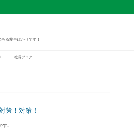
のある校舎ばかりです！
コ
ン
ジ
社長ブログ
テ
ン
ツ
へ
ス
キ
ッ
プ
！対策！対策！
です。