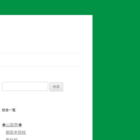
検
索:
校舎一覧
◆山梨県◆
都留本部校
東桂校