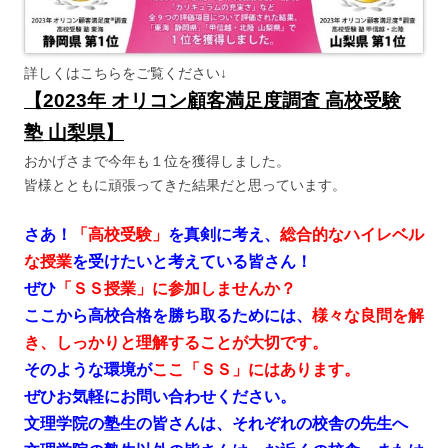
詳しくはこちらをご覧ください↓
【2023年 オリコン顧客満足度調査 高校受験
塾 山梨県】
おかげさまで今年も１位を獲得しました。
皆様とともに頑張ってきた結果だと思っています。
さあ！
「高校受験」
を真剣に考え、
総合的なハイレベル
な授業
を受けたいと考えている皆さん！
ぜひ
「ＳＳ授業」に参加しませんか？
ここから高校合格を勝ち取るためには、
様々な良問を解
き、しっかりと理解することが大切です。
そのような環境が
ここ「ＳＳ」にはあります。
ぜひお気軽にお問い合わせください。
文理学院の塾生の皆さんは、それぞれの校舎の先生へ