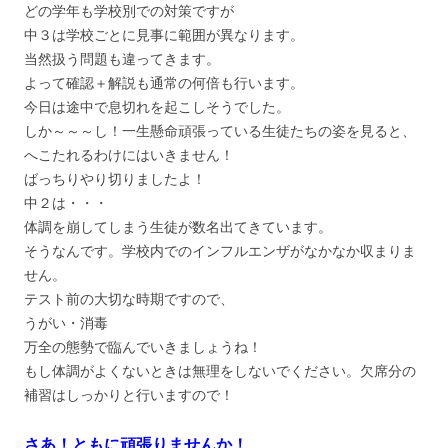
どの学年も学校別での対策ですが
中３は学校ごとに見事に範囲が異なります。
当然扱う問題も違ってきます。
よって確認＋解説も通常の何倍も行います。
今日は途中で息切れを起こしそうでした。
しか～～～し！一生懸命頑張っている生徒たちの姿を見ると、
へこたれるわけにはいきません！
ばっちりやり切りましたよ！
中２は・・・
体調を崩してしまう生徒が数名出てきています。
そうなんです。学校内でのインフルエンザがなかなか収まりま
せん。
テスト前の大切な時期ですので、
うがい・消毒
万全の態勢で臨んでいきましょうね！
もし体調がよくないときは無理をしないでください。欠席分の
補習はしっかりと行いますので！
さあ！ともに頑張りませんか！