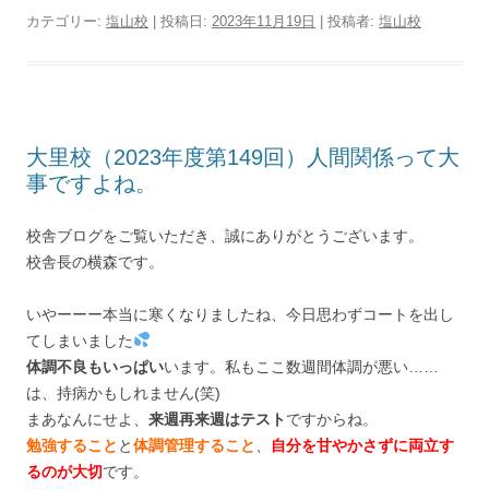
カテゴリー:
塩山校
| 投稿日:
2023年11月19日
|
投稿者:
塩山校
大里校（2023年度第149回）人間関係って大
事ですよね。
校舎ブログをご覧いただき、誠にありがとうございます。
校舎長の横森です。
いやーーー本当に寒くなりましたね、今日思わずコートを出し
てしまいました
体調不良もいっぱい
います。私もここ数週間体調が悪い……
は、持病かもしれません(笑)
まあなんにせよ、
来週再来週はテスト
ですからね。
勉強すること
と
体調管理すること
、
自分を甘やかさずに両立す
るのが大切
です。