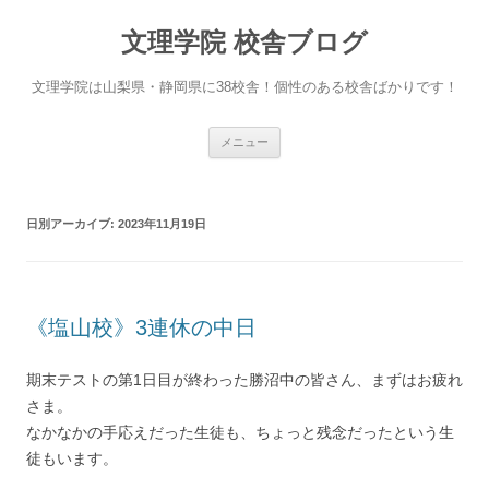
文理学院 校舎ブログ
文理学院は山梨県・静岡県に38校舎！個性のある校舎ばかりです！
コ
メニュー
ン
テ
ン
ツ
へ
日別アーカイブ:
2023年11月19日
ス
キ
ッ
プ
《塩山校》3連休の中日
期末テストの第1日目が終わった勝沼中の皆さん、まずはお疲れ
さま。
なかなかの手応えだった生徒も、ちょっと残念だったという生
徒もいます。