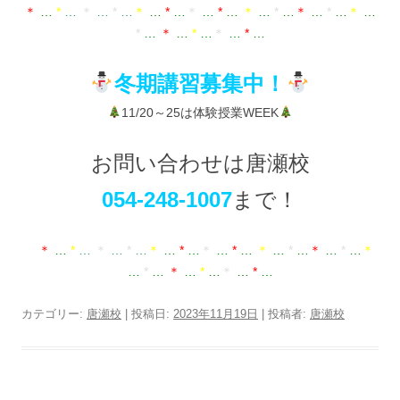
＊
…
*
…
＊
…
*
…
＊
…
*
…
＊
…
*
…
＊
…
*
…
＊
…
*
…
＊
…
*
…
＊
…
*
…
＊
…
*
…
冬期講習募集中！
11/20～25は体験授業WEEK
お問い合わせは唐瀬校
054-248-1007
まで！
＊
…
*
…
＊
…
*
…
＊
…
*
…
＊
…
*
…
＊
…
*
…
＊
…
*
…
＊
…
*
…
＊
…
*
…
＊
…
*
…
カテゴリー:
唐瀬校
| 投稿日:
2023年11月19日
|
投稿者:
唐瀬校