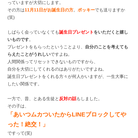
っていますが大切にします。
その方は
11月11日がお誕生日の方
。
ポッキー
でも送りますか
(笑)
しばらく会っていなくても
誕生日プレゼント
をいただくと嬉し
いものです
。
プレゼントをもらったということより、
自分のことを考えても
らえたことがうれしい
ですよね。
人間関係ってリセットできないものですから、
自分を大切にしてくれるのはありがたいですよね。
誕生日プレゼントをくれる方々が何人かいますが、一生大事に
したい関係です。
一方で、昔、とある生徒と
反対の話
もしました。
その子は、
「あいつムカついたからLINEブロックしてや
った！絶交！」
ですって(笑)