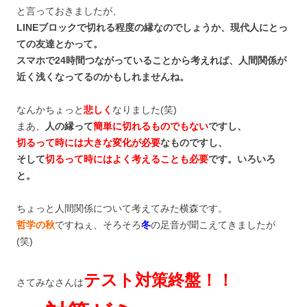
と言っておきましたが、
LINEブロックで切れる程度の縁なのでしょうか、現代人にとっ
ての友達とかって。
スマホで24時間つながっていることから考えれば、人間関係が
近く浅くなってるのかもしれませんね。
なんかちょっと
悲しく
なりました(笑)
まあ、
人の縁って
簡単に切れるものでもない
ですし、
切るって時には大きな変化が必要
なものですし、
そして
切るって時にはよく考えることも必要
です。いろいろ
と。
ちょっと人間関係について考えてみた横森です。
哲学の秋
ですねぇ、そろそろ
冬
の足音が聞こえてきましたが
(笑)
テスト対策終盤！！
さてみなさんは