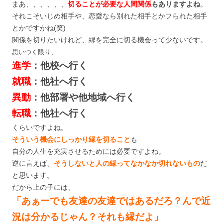
まあ、、、、、、
切ることが必要な人間関係
もありますよね
。
それこそいじめ相手や、恋愛なら別れた相手とかフられた相手
とかですかね(笑)
関係を切りたいけれど、縁を完全に切る機会って少ないです。
思いつく限り、
進学
：他校へ行く
就職
：他社へ行く
異動
：他部署や他地域へ行く
転職
：他社へ行く
くらいですよね。
そういう機会にしっかり縁を切ること
も
自分の人生を充実させるためには必要ですよね。
逆に言えば、
そうしないと人の縁ってなかなか切れないもの
だ
と思います。
だから上の子には、
「あぁーでも友達の友達ではあるだろ？んで近
況は分かるじゃん？それも縁だよ」