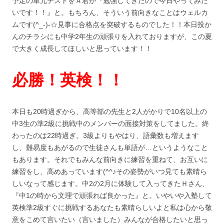
予定の単元テストをＡ君が『勉強してきたので今日やってみた
いです！！』と。もちろん、そういう前向きなことはウェルカ
ムです(^_-)-☆見事に合格点を突破するものでした！！本日投か
んのチラシにも中学2年生の頑張りを入れておりますが、この夏
で大きく成長してほしいと思っています！！
必勝！英検！！
本日も20時過ぎから、高等部の先生と2人がかりで10名以上の
中3生の準2級に挑戦中のメンバーの面接対策をしてました。終
わったのは22時過ぎ。3級よりもやはり、語彙数も増えます
し、難易度もあがるので生徒さんも単語が…というようなこと
もあります。それでもみんな前向きに練習を重ねて、お互いに
練習をし、高めあっています(^^♪その姿勢がいつ見ても素晴ら
しいなって感じます。中2の2月に体験して入ってきたＨさん、
『中1の時から文理で頑張れば良かった』と。いやいや入塾して
英検準2級すぐに挑戦するあなたも素晴らしいよと私は心から敬
意をこめて言いたい（言いました）みんなが合格したいと思っ