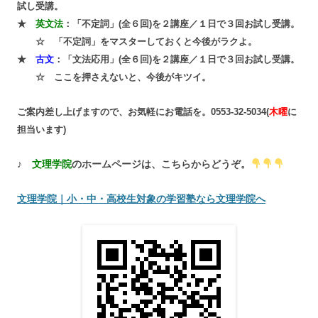
試し受講。
★
英文法
：「不定詞」(全６回)を２講座／１日で３回お試し受講。
☆ 「不定詞」をマスターしておくと今後がラクよ。
★
古文
：「文法応用」(全６回)を２講座／１日で３回お試し受講。
☆ ここを押さえないと、今後がキツイ。
ご案内差し上げますので、お気軽にお電話を。0553-32-5034(
木曜
に
担当います)
♪
文理学院
のホームページは、こちらからどうぞ。
文理学院｜小・中・高校生対象の学習塾なら文理学院へ