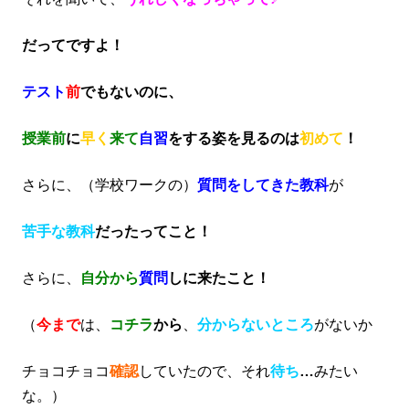
だってですよ！
テスト
前
でもないのに、
授業前
に
早く
来て
自習
をする姿を見るのは
初めて
！
さらに、（学校ワークの）
質問をしてきた教科
が
苦手な教科
だったってこと！
さらに、
自分から
質問
しに来たこと！
（
今まで
は、
コチラ
から
、
分からないところ
がないか
チョコチョコ
確認
していたので、それ
待ち
…
みたい
な。）