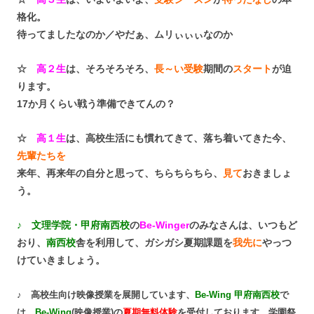
格化。
待ってましたなのか／やだぁ、ムリぃぃぃなのか
☆
高２生
は、そろそろそろ、
長～い受験
期間の
スタート
が迫
ります。
17か月くらい戦う準備できてんの？
☆
高１生
は、高校生活にも慣れてきて、落ち着いてきた今、
先輩たちを
来年、再来年の自分と思って、ちらちらちら、
見て
おきましょ
う。
♪
文理学院・甲府南西校
の
Be-Winger
のみなさんは、いつもど
おり、
南西校
舎を利用して、ガシガシ夏期課題を
我先に
やっつ
けていきましょう。
♪ 高校生向け映像授業を展開しています、
Be-Wing 甲府南西校
で
は、
Be-Wing
(映像授業)の
夏期無料体験
を受付しております。学園祭