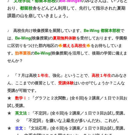
♪
文理学院・都留本部校
の
Be-Winger
のみなさんは、いつもど
おり、
都留校
舎をどんどん利用して、先行して指示された夏期
課題の山を崩していきましょう。
♪ 高校生向け映像授業を展開しています、
Be-Wing 都留本部校
で
は、
Be-Wing
(映像授業)の
夏期無料体験
を受付しております。学園祭
に区切りをつけた郡内地区の
燃える高校生
をお待ちしていま
す。
効率重視
の
Be-Wing
(映像授業)を活用して、後期の学習に備えま
せんか？
♪ 「７月は高校
１年生
、強化
」ということで、
高校１年生
のみなさ
ん、ここまでの復習として、
受講体験
はいかがでしょうか？こんな
受講が可能です。
★
数学Ⅰ
：「グラフと２次関数」(全６回)を２講座／１日で３回お
試し受講。
★
英文法
：「不定詞」(全６回)を２講座／１日で３回お試し受講。
☆ 「不定詞」を嫌いな上級生が多いんだわ、これが。
★
古文
：「文法応用」(全６回)を２講座／１日で３回お試し受講。