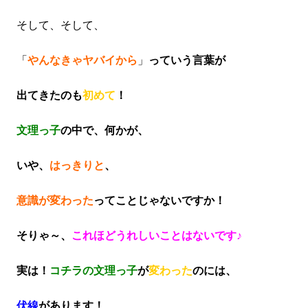
そして、そして、
「
やんなきゃヤバイから
」
っていう言葉が
出てきたのも
初めて
！
文理っ子
の中で、何かが、
いや、
はっきりと
、
意識が変わった
ってことじゃないですか！
そりゃ～、
これほどうれしいことはないです♪
実は！
コチラの文理っ子
が
変わった
のには、
伏線
があります！