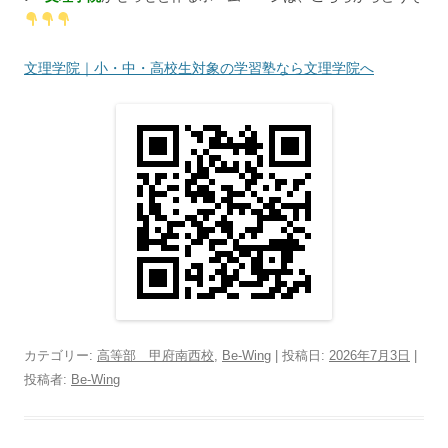
文理学院｜小・中・高校生対象の学習塾なら文理学院へ
カテゴリー:
高等部 甲府南西校
,
Be-Wing
| 投稿日:
2026年7月3日
|
投稿者:
Be-Wing