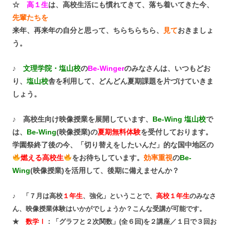
☆
高１生
は、高校生活にも慣れてきて、落ち着いてきた今、
先輩たちを
来年、再来年の自分と思って、ちらちらちら、
見て
おきましょ
う。
♪
文理学院・塩山校
の
Be-Winger
のみなさんは、いつもどお
り、
塩山校
舎を利用して、どんどん夏期課題を片づけていきま
しょう。
♪ 高校生向け映像授業を展開しています、
Be-Wing 塩山校
で
は、
Be-Wing
(映像授業)の
夏期無料体験
を受付しております。
学園祭終了後の今、「切り替えをしたいんだ」的な国中地区の
燃える高校生
をお待ちしています。
効率重視
の
Be-
Wing
(映像授業)を活用して、後期に備えませんか？
♪ 「７月は高校
１年生
、強化」ということで、
高校１年生
のみなさ
ん、映像授業体験はいかがでしょうか？こんな受講が可能です。
★
数学Ⅰ
：「グラフと２次関数」(全６回)を２講座／１日で３回お