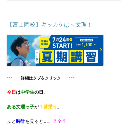
【富士岡校】キッカケは～文理！
↑↑↑ 詳細はタブをクリック ↑↑↑
今日
は
中学生
の日
。
ある文理っ子
が
１番乗り
。
ふと
時計
を見ると…。
？？？