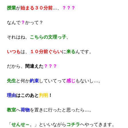
授業
が
始まる３０分前
…、
？？？
なんで
？
かって？
それはね、
こちらの文理っ子
、
いつも
は、
１０分前ぐらい
に
来る
んです。
だから、
間違えた
？？？
先生
と何か
約束
していてって
感じ
もないし…。
理由
はこのあと
判明
！
教室
へ
荷物
を置きに行ったと思ったら…。
「
せんせ～
。」といいながら
コチラ
ヘやってきます。