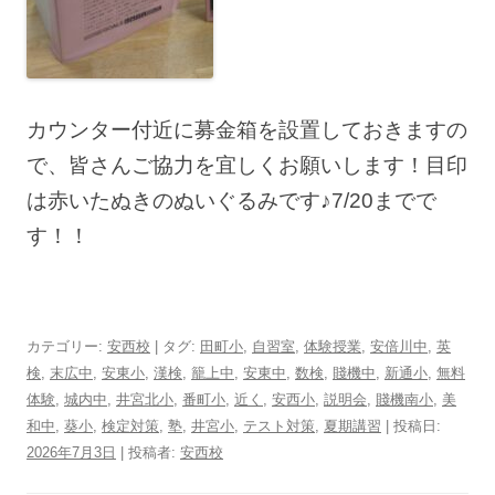
カウンター付近に募金箱を設置しておきますの
で、皆さんご協力を宜しくお願いします！目印
は赤いたぬきのぬいぐるみです♪7/20までで
す！！
カテゴリー:
安西校
| タグ:
田町小
,
自習室
,
体験授業
,
安倍川中
,
英
検
,
末広中
,
安東小
,
漢検
,
籠上中
,
安東中
,
数検
,
賤機中
,
新通小
,
無料
体験
,
城内中
,
井宮北小
,
番町小
,
近く
,
安西小
,
説明会
,
賤機南小
,
美
和中
,
葵小
,
検定対策
,
塾
,
井宮小
,
テスト対策
,
夏期講習
| 投稿日:
2026年7月3日
|
投稿者:
安西校