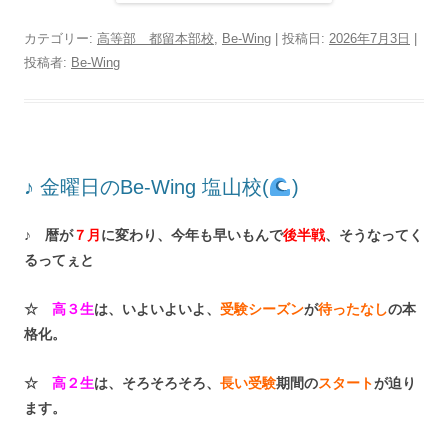
カテゴリー:
高等部 都留本部校
,
Be-Wing
| 投稿日:
2026年7月3日
|
投稿者:
Be-Wing
♪ 金曜日のBe-Wing 塩山校(
)
♪ 暦が
７月
に変わり、今年も早いもんで
後半戦
、そうなってく
るってぇと
☆
高３生
は、いよいよいよ、
受験シーズン
が
待ったなし
の本
格化。
☆
高２生
は、そろそろそろ、
長い受験
期間の
スタート
が迫り
ます。