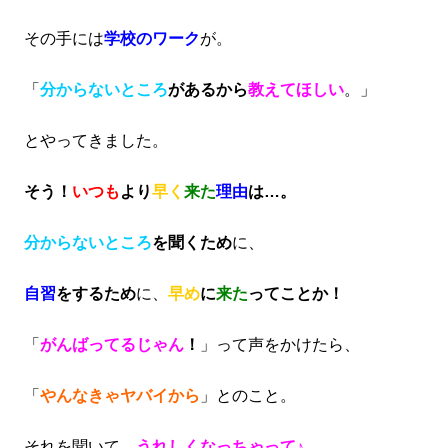
その手には
学校のワーク
が。
「
分からないところ
があるから
教えてほしい
。」
とやってきました。
そう！
いつも
より
早く
来た
理由
は…。
分からないところ
を聞くため
に、
自習
をするため
に、
早め
に
来た
ってことか！
「
がんばってるじゃん
！
」って声をかけたら、
「
やんなきゃヤバイから
」とのこと。
それを聞いて、
うれしくなっちゃって♪