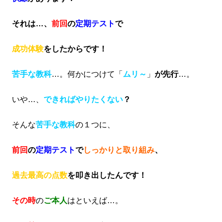
それは…、
前回
の
定期テスト
で
成功体験
をしたからです！
苦手な教科
…。何かにつけて「
ムリ～
」
が先行
…。
いや…、
できればやりたくない
？
そんな
苦手な教科
の１つに、
前回
の
定期テスト
で
しっかりと取り組み
、
過去最高の点数
を叩き出したんです！
その時
の
ご本人
はといえば…。