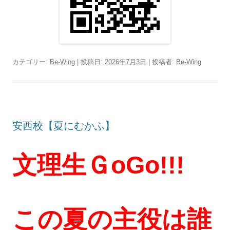
カテゴリー:
Be-Wing
| 投稿日:
2026年7月3日
|
投稿者:
Be-Wing
安西校【夏にむかふ】
文理生ＧoGo!!!
この夏の主役は誰