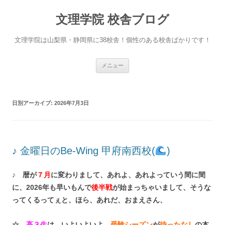
文理学院 校舎ブログ
文理学院は山梨県・静岡県に38校舎！個性のある校舎ばかりです！
コ
メニュー
ン
テ
ン
ツ
へ
日別アーカイブ:
2026年7月3日
ス
キ
ッ
プ
♪ 金曜日のBe-Wing 甲府南西校(
)
♪ 暦が
７月
に変わりまして、あれよ、あれよっていう間に間
に、2026年も早いもんで
後半戦
が始まっちゃいまして、そうな
ってくるってぇと、ほら、あれだ、おまえさん、
☆
高３生
は、いよいよいよ、
受験シーズン
が
待ったなし
の本