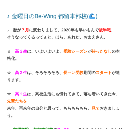
♪ 金曜日のBe-Wing 都留本部校(
)
♪ 暦が
７月
に変わりまして、2026年も早いもんで
後半戦
、
そうなってくるってぇと、ほら、あれだ、おまえさん、
☆
高３生
は、いよいよいよ、
受験シーズン
が
待ったなし
の本
格化。
☆
高２生
は、そろそろそろ、
長～い受験
期間の
スタート
が迫
ります。
☆
高１生
は、高校生活にも慣れてきて、落ち着いてきた今、
先輩たちを
来年、再来年の自分と思って、ちらちらちら、
見て
おきましょ
う。