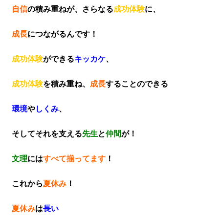
自信
の積み重ねが、さらなる
成功体験
に、
成長
につながるんです！
成功体験
ができる
キッカケ
、
成功体験
を積み重ね、
成長
することのできる
環境
や
しくみ
、
そしてそれを支える
先生
と
仲間
が！
文理
には
すべて揃ってます
！
これから
夏休み
！
夏休み
は
長い