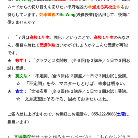
ムードからの切り替えを図りたい甲府地区の
燃える高校生
をお
待ちしています。
効率重視
の
Be-Wing
(映像授業)を活用して、後期に
備えませんか？
♪ 「７月は
高校１年生
、強化」ということで、
高校１年生
のみなさ
ん、復習を兼ねて
受講体験
はいかがでしょうか？こんな受講が可能
です。
★
数学Ⅰ
：「グラフと２次関数」(全６回)を２講座／１日で３回お
試し受講。
★
英文法
：「不定詞」(全６回)を２講座／１日で３回お試し受講。
☆ 「不定詞」を今、マスターしとけば、未来は明るい。
★
古文
：「文法応用」(全６回)を２講座／１日で３回お試し受講。
☆ 文系志望はそろそろ、固めておきたいよね。
ご案内差し上げますので、お気軽にお電話を。055-222-5088(
土曜
に
担当います)
♪
文理学院
がせっせと作るホームページは、こちらからどうぞ