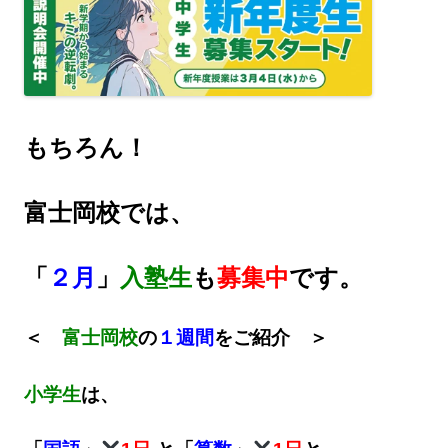
もちろん！
富士岡校では、
「
２月
」
入塾生
も
募集中
です。
＜
富士岡校
の
１週間
をご紹介 ＞
小学生
は、