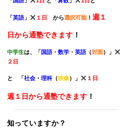
「
国語
」
1日
と「
算数
」
1日
と
週１
「
英語
」
１日
から
選択可能
！
日から通塾できます
！
中学生
は、
「
国語
・
数学
・
英語
（
対面
）」
２日
と
「
社会
・
理科
（
映像
）」
１日
週１日から通塾できます
！
知っていますか？