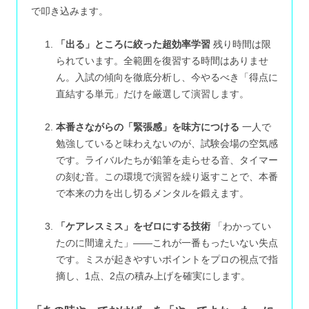
で叩き込みます。
「出る」ところに絞った超効率学習
残り時間は限
られています。全範囲を復習する時間はありませ
ん。入試の傾向を徹底分析し、今やるべき「得点に
直結する単元」だけを厳選して演習します。
本番さながらの「緊張感」を味方につける
一人で
勉強していると味わえないのが、試験会場の空気感
です。ライバルたちが鉛筆を走らせる音、タイマー
の刻む音。この環境で演習を繰り返すことで、本番
で本来の力を出し切るメンタルを鍛えます。
「ケアレスミス」をゼロにする技術
「わかってい
たのに間違えた」——これが一番もったいない失点
です。ミスが起きやすいポイントをプロの視点で指
摘し、1点、2点の積み上げを確実にします。