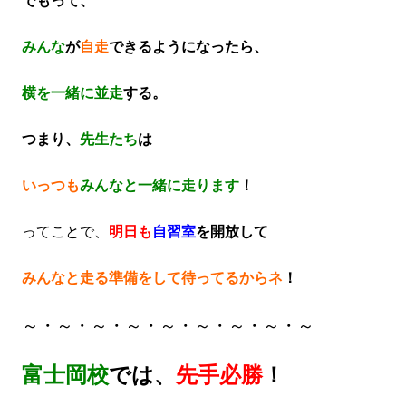
でもって、
みんな
が
自走
できるようになったら、
横を一緒に並走
する。
つまり、
先生たち
は
いっつも
みんなと一緒に走ります
！
ってことで、
明日も
自習室
を開放して
みんなと走る準備をして待ってるからネ
！
～・～・～・～・～・～・～・～・～
富士岡校
では、
先手必勝
！