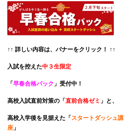
↑↑ 詳しい内容は、バナーをクリック！ ↑↑
入試を控えた
中３生限定
「
早春合格パック
」
受付中！
高校入試直前対策の「
直前合格ゼミ
」と、
高校入学後を見据えた「
スタートダッシュ講
座
」