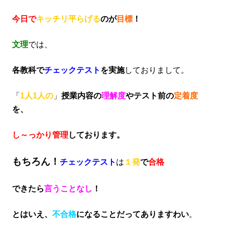
今日で
キッチリ平らげる
のが
目標
！
文理
では、
各教科で
チェックテスト
を実施
しておりまして。
「
1人1人の
」
授業内容の
理解度
やテスト前の
定着度
を、
し～っかり管理
しております。
もちろん！
チェックテスト
は
１発
で
合格
できたら
言うことなし
！
とはいえ、
不合格
になることだってありますわい
。