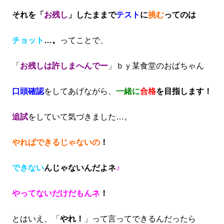
それを「
お残し
」したままで
テスト
に
挑む
ってのは
チョット
…。
ってことで、
「
お残しは許しまへんでー
」ｂｙ某食堂のおばちゃん
口頭確認
をしてあげながら、
一緒に
合格
を目指します！
追試
をしていて気づきました…。
やればできるじゃないの
！
できない
んじゃないんだよネ
♪
やってないだけだもんネ
！
とはいえ、「
やれ！
」って言ってできるんだったら