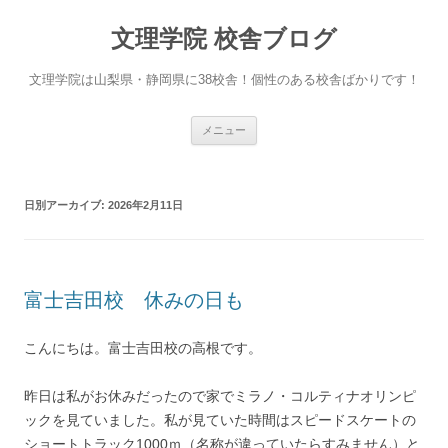
文理学院 校舎ブログ
文理学院は山梨県・静岡県に38校舎！個性のある校舎ばかりです！
コ
メニュー
ン
テ
ン
ツ
へ
日別アーカイブ:
2026年2月11日
ス
キ
ッ
プ
富士吉田校 休みの日も
こんにちは。富士吉田校の高根です。
昨日は私がお休みだったので家でミラノ・コルティナオリンピ
ックを見ていました。私が見ていた時間はスピードスケートの
ショートトラック1000ｍ（名称が違っていたらすみません）と