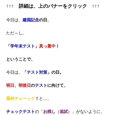
↑↑↑ 詳細は、上のバナーをクリック ↑↑↑
今日は、
建国記念
の日
。
ただ～し、
「
学年末テスト
」
真っ最中
！
ということで、
今日は、
「
テスト対策
」の日。
明日
、
明後日
の
テスト
に向けて、
最終チェーック
！
と…、
チェックテスト
の「
お残し
（
追試
）」がないように、