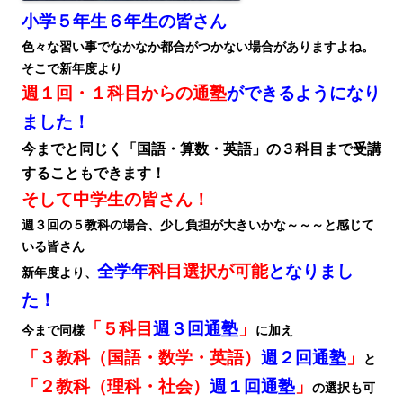
小学５年生６年生の皆さん
色々な習い事でなかなか都合がつかない場合がありますよね。
そこで新年度より
週１回・１科目からの通塾
ができるようになり
ました！
今までと同じく「国語・算数・英語」の３科目まで受講
することもできます！
そして中学生の皆さん！
週３回の５教科の場合、少し負担が大きいかな～～～と感じて
いる皆さん
全学年
科目選択が可能
となりまし
新年度より、
た！
「５科目
週３回通塾
」
今まで同様
に加え
「３教科（国語・数学・英語）
週２回通塾
」
と
「２教科（理科・社会）
週１回通塾
」
の選択も可