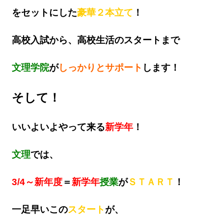
をセットにした
豪華２本立て
！
高校入試から、高校生活のスタートまで
文理学院
が
しっかりとサポート
します！
そして！
いいよいよやって来る
新学年
！
文理
では、
3/4～新年度
＝
新学年
授業
が
ＳＴＡＲＴ
！
一足早いこの
スタート
が、