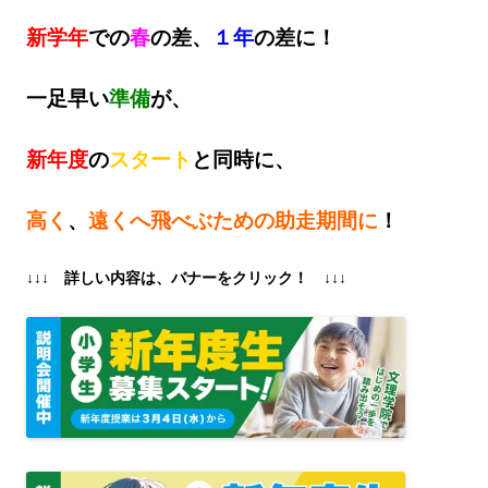
新学年
での
春
の差、
１年
の差に！
一足早い
準備
が、
新年度
の
スタート
と同時に、
高く
、
遠くへ飛べぶための助走期間に
！
↓↓↓ 詳しい内容は、バナーをクリック！ ↓↓↓