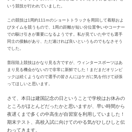
いう競技が行われていました。
この競技は1周約111ｍのショートトラックを周回して着順およ
びタイムを競うもので、1周の距離が短い分位置争いやコーナー
での駆け引きが重要になるようです。私が見ていた中でも選手
同士の接触があり、ただ速ければ良いというものでもなさそう
でした。
普段陸上競技はかなり見る方ですが、ウィンタースポーツはあ
まり見る機会がないので非常に新鮮でした！まだまだオリンピ
ックは続くようなので選手の皆さんにはケガに気を付けて頑張
ってほしいと思います。
さて、本日は建国記念の日ということで学校はお休みの
ところがほとんどだったかと思いますが、早い時間から
夜遅くまで多くの中高生が自習室を利用していました！
期末テスト、高校入試に向けてのやる気がひしひしと伝
わってきます。