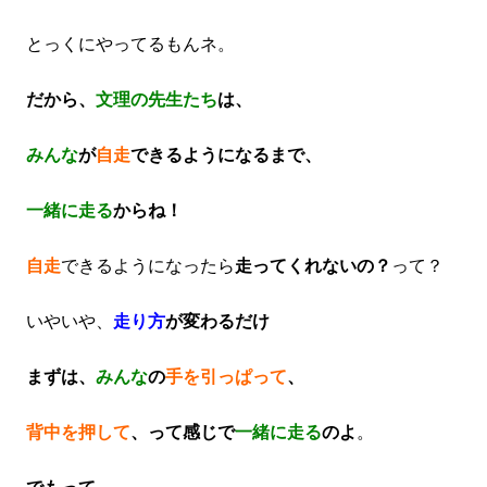
とっくにやってるもんネ。
だから、
文理の先生たち
は、
みんな
が
自走
できるようになるまで、
一緒に走る
からね！
自走
できるようになったら
走ってくれないの？
って？
いやいや、
走り方
が変わるだけ
まずは、
みんな
の
手を引っぱって
、
背中を押して
、って感じで
一緒に走る
のよ
。