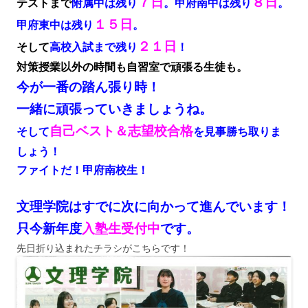
７日
８日
テストまで
附属中は残り
。甲府南中は残り
。
１５日
甲府東中は残り
。
２１日
そして
高校入試まで残り
！
対策授業以外の時間も自習室で頑張る生徒も。
今が一番の踏ん張り時！
一緒に頑張っていきましょうね。
自己ベスト＆志望校合格
そして
を見事勝ち取りま
しょう！
ファイトだ！甲府南校生！
文理学院はすでに次に向かって進んでいます！
只今新年度
入塾生受付中
です。
先日折り込まれたチラシがこちらです！