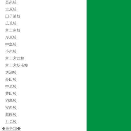
長泉校
吉原校
田子浦校
広見校
富士南校
厚原校
中島校
小泉校
富士宮西校
富士宮駅南校
唐瀬校
長田校
中原校
豊田校
羽鳥校
安西校
鷹匠校
月見校
◆高等部◆