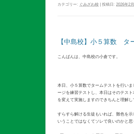
カテゴリー:
ぐみざわ校
| 投稿日:
2026年2
【中島校】小５算数 タ
こんばんは、中島校の小倉です。
本日、小５算数でタームテストを行いま
ージを練習テストし、本日はそのテスト
を変えて実施しますのできちんと理解し
すらすら解ける生徒もいれば、難色を示
いうことではなくてソレで良いのかと思