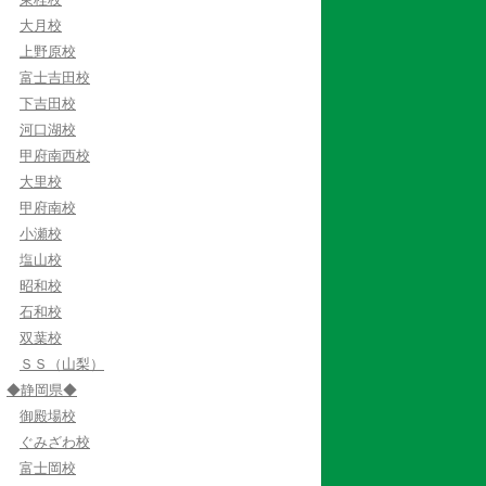
大月校
上野原校
富士吉田校
下吉田校
河口湖校
甲府南西校
大里校
甲府南校
小瀬校
塩山校
昭和校
石和校
双葉校
ＳＳ（山梨）
◆静岡県◆
御殿場校
ぐみざわ校
富士岡校