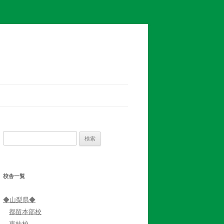
検
索:
校舎一覧
◆山梨県◆
都留本部校
東桂校