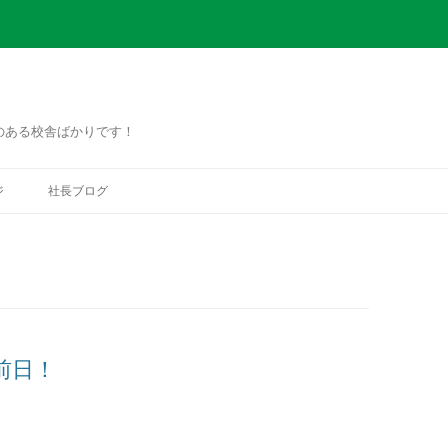
のある校舎ばかりです！
コ
ン
ジ
社長ブログ
テ
ン
ツ
へ
ス
キ
ッ
プ
前日！