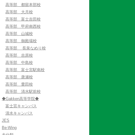
高等部 都留本部校
高等部 大月校
高等部 富士吉田校
高等部 甲府南西校
高等部 山城校
高等部 御殿場校
高等部 長泉なめり校
高等部 吉原校
高等部 中島校
高等部 富士宮駅南校
高等部 唐瀬校
高等部 豊田校
高等部 清水駅前校
◆Gakken高等学院◆
富士宮キャンパス
清水キャンパス
JES
Be-Wing
未分類