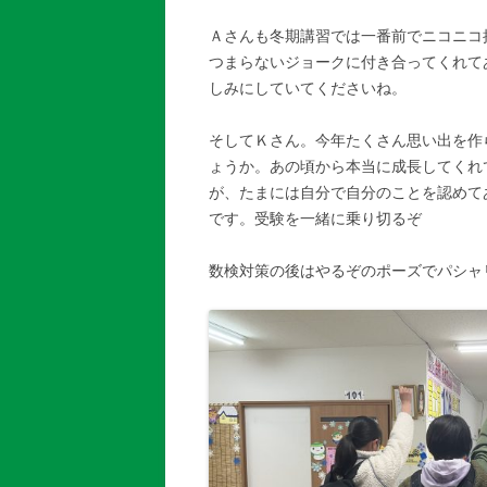
Ａさんも冬期講習では一番前でニコニコ
つまらないジョークに付き合ってくれて
しみにしていてくださいね。
そしてＫさん。今年たくさん思い出を作
ょうか。あの頃から本当に成長してくれ
が、たまには自分で自分のことを認めてあげてくださいね٩( ”ω” )
です。受験を一緒に乗り切るぞ
数検対策の後はやるぞのポーズでパシャ