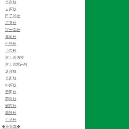
長泉校
吉原校
田子浦校
広見校
富士南校
厚原校
中島校
小泉校
富士宮西校
富士宮駅南校
唐瀬校
長田校
中原校
豊田校
羽鳥校
安西校
鷹匠校
月見校
◆高等部◆