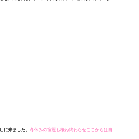
講しに来ました。
冬休みの宿題も概ね終わらせここからは自