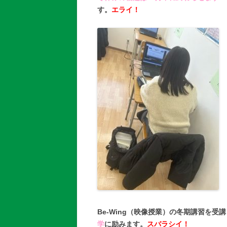
す。
エライ！
Be-Wing（映像授業）の冬期講習を受
学
に励みます。
スバラシイ！