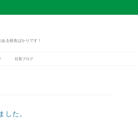
のある校舎ばかりです！
コ
ン
ジ
社長ブログ
テ
ン
ツ
へ
ス
キ
ッ
プ
ました。