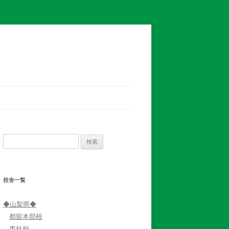
検
索:
校舎一覧
◆山梨県◆
都留本部校
東桂校