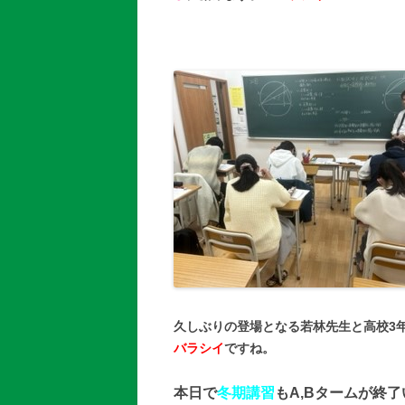
久しぶりの登場となる若林先生と高校3
バラシイ
ですね。
本日で
冬期講習
もA,Bタームが終