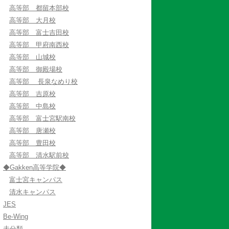
高等部 都留本部校
高等部 大月校
高等部 富士吉田校
高等部 甲府南西校
高等部 山城校
高等部 御殿場校
高等部 長泉なめり校
高等部 吉原校
高等部 中島校
高等部 富士宮駅南校
高等部 唐瀬校
高等部 豊田校
高等部 清水駅前校
◆Gakken高等学院◆
富士宮キャンパス
清水キャンパス
JES
Be-Wing
未分類