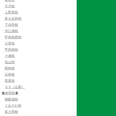
大月校
上野原校
富士吉田校
下吉田校
河口湖校
甲府南西校
大里校
甲府南校
小瀬校
塩山校
昭和校
石和校
双葉校
ＳＳ（山梨）
◆静岡県◆
御殿場校
ぐみざわ校
富士岡校