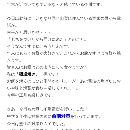
年末か近づいてきているな～と感じている今川です。
今日出勤前に、いきなり同じ山梨に住んでいる実家の母から電
話が。
何事かと思いきや・・・
「もちをついたから届けに来た」とのこと。
そうなんですよね。もう年末です。
年末にもらうお餅が大好きで、これからお腹がすけばお餅を焼
きます。
皆さんはお餅はどのようにして食べますか？
私は
「磯辺焼き」
一択です！
お餅を焼くのにひと手間かかりますが、あの醤油の焦げたにお
いや味と海苔が食欲を増してくれます。
今年の正月も楽しみです。
さあ、今日も元気に冬期講習を行いました！
前期対策
中学３年生は授業の後に
を行っています。
今日は塾生の対策ＤＡＹでした。