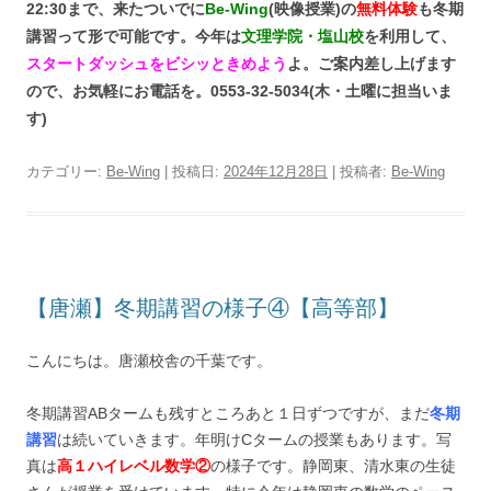
22:30まで、来たついでに
Be-Wing
(映像授業)の
無料体験
も冬期
講習って形で可能です。今年は
文理学院・塩山校
を利用して、
スタートダッシュをビシッときめよう
よ。ご案内差し上げます
ので、お気軽にお電話を。0553-32-5034(木・土曜に担当いま
す)
カテゴリー:
Be-Wing
| 投稿日:
2024年12月28日
|
投稿者:
Be-Wing
【唐瀬】冬期講習の様子④【高等部】
こんにちは。唐瀬校舎の千葉です。
冬期講習ABタームも残すところあと１日ずつですが、まだ
冬期
講習
は続いていきます。年明けCタームの授業もあります。写
真は
高１ハイレベル数学②
の様子です。静岡東、清水東の生徒