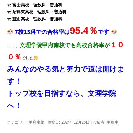
☆ 富士高校 理数科・普通科
☆ 沼津東高校 理数科・普通科
☆ 韮山高校 理数科・普通科
95.4％
7校13科での合格率は
です
１０
文理学院甲府南校でも高校合格率が
ここ、
０％
でした
みんなのやる気と努力で道は開けま
す！
トップ校を目指すなら、文理学院
へ！
カテゴリー:
甲府南校
| 投稿日:
2024年12月28日
|
投稿者:
甲府南