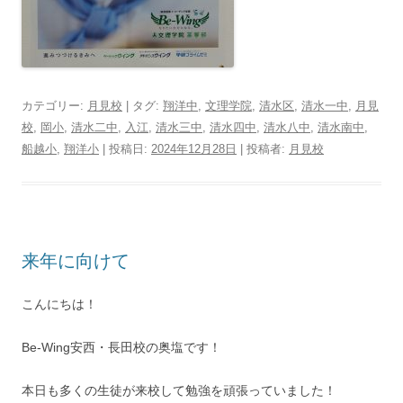
カテゴリー:
月見校
| タグ:
翔洋中
,
文理学院
,
清水区
,
清水一中
,
月見
校
,
岡小
,
清水二中
,
入江
,
清水三中
,
清水四中
,
清水八中
,
清水南中
,
船越小
,
翔洋小
| 投稿日:
2024年12月28日
|
投稿者:
月見校
来年に向けて
こんにちは！
Be-Wing安西・長田校の奥塩です！
本日も多くの生徒が来校して勉強を頑張っていました！