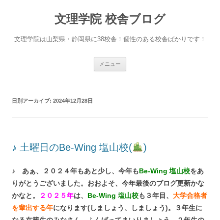
文理学院 校舎ブログ
文理学院は山梨県・静岡県に38校舎！個性のある校舎ばかりです！
コ
メニュー
ン
テ
ン
ツ
へ
日別アーカイブ:
2024年12月28日
ス
キ
ッ
プ
♪ 土曜日のBe-Wing 塩山校(
)
♪ あぁ、２０２４年もあと少し、今年も
Be-Wing 塩山校
をあ
りがとうございました。おおよそ、今年最後のブログ更新かな
かなと。
２０２５年
は、
Be-Wing 塩山校
も３年目、
大学合格者
を輩出する年
になります(しましょう、しましょう)。３年生に