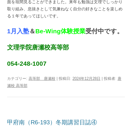
面を垣間見ることができました。来年も勉強は文理でしっかり
取り組み、息抜きとして気兼ねなく自分の好きなことを楽しめ
る１年であってほしいです。
1月入塾
＆
Be-Wing体験授業
受付中です。
文理学院唐瀬校高等部
054-248-1007
カテゴリー:
高等部 唐瀬校
| 投稿日:
2024年12月28日
|
投稿者:
唐
瀬校 高等部
甲府南（R6‐193）冬期講習日誌④