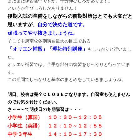
まだまだ練習途中ですが、十分伸びしろがあります。
というか伸びしろしかありません！
後期入試の準備をしながらの前期対策はとても大変だと
思いますが、
自分で決めた道です。
頑張ってやり抜きましょうね。
そして甲府南校冬期講習最大の目玉である
「オリエン補習」「理社特別講座」
もしっかりと行いまし
た。
オリエン補習では、苦手な部分の復習をじっくりと行っていま
す。
この期間でしっかりと基本のまとめをしていきましょうね。
明日、校舎は完全ＣＬＯＳＥになります。自習室も使えません
のでお気を付けください。
さ～～～て明後日の冬期講習は・・・
小学生（算国） １０：３０～１２：０５
小学生（英語） １２：１０～１２：５５
中学３年生 １４：１０～１７：３０