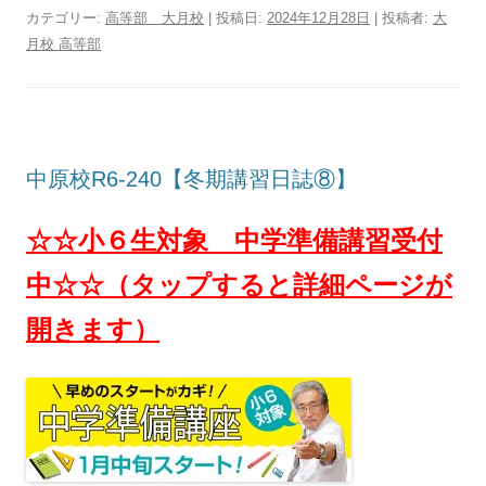
カテゴリー:
高等部 大月校
| 投稿日:
2024年12月28日
|
投稿者:
大
月校 高等部
中原校R6-240【冬期講習日誌⑧】
☆☆小６生対象 中学準備講習受付
中☆☆（タップすると詳細ページが
開きます）