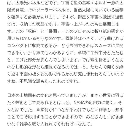
ば、太陽光パネルなどです。宇宙衛星の基本エネルギー源の太
陽光発電、そのソーラーパネルは、当然太陽に向いている面積
を確保する必要があります。ですが、衛星を宇宙へ飛ばす過程
では、収納した状態であり、宇宙へ上がったのちに展開しま
す。この「収納」と「展開」、このプロセスに折り紙の研究が
用いられているそうなのです。収納時は小さく、どう曲げれば
コンパクトに収納できるか、どう展開できればスムーズに展開
できるか。折り紙でもわかるように、単純に半分半分とたたむ
と、曲げた部分が膨らんでしまいます。では鶴を折るようなあ
のひし形的な形なら細長くなるのでは…と。たたんで開くを繰
り返す平面の板をどの形で作るかの研究に使われるらしいので
すね。不思議な話もあったものですね。
日本の土地固有の文化と思っていましたが、まさか世界に羽ば
たく技術として見られるとは…と、NASAの応用力に驚く、そ
んな話でした。直接何かにつながるわけでもない雑学も、知る
ことでこそ応用することができますので、みなさんも、好き嫌
いなく雑学を取り入れれてくれれば…なんて。