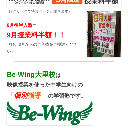
（↑クリックで特設ページが開きます）
9月後半入塾
で
9月授業料半額！！
ぜひ、9月からのご入塾をご検討くださ
い！
Be-Wing大里校
は
映像授業を使った中学生向けの
「
個別
指導」
の学習塾です。