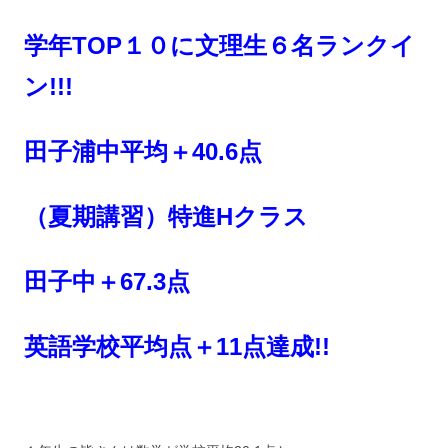
学年TOP１０に文理生６名ランクイ
ン!!!
田子浦中平均＋40.6点
（夏期講習）特進Hクラス
田子中＋67.3点
英語学校平均点＋11点達成!!