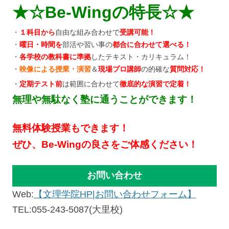
★☆Be-Wingの特長☆★
・
１科目から
自由な組み合わせで
受講可能！
・
曜日・時間を
部活や習い事の
都合に合わせて選べる！
・
各学校の教科書に準拠
したテキスト・カリキュラム！
・
映像による授業・演習
＆
現場プロ講師
の的確な
質問対応！
・
定期テスト前
は範囲に合わせて
徹底的な演習で定着！
無理や無駄なく塾に通うことができます！
無料体験授業もできます！
ぜひ、Be-Wingの良さをご体感ください！
お問い合わせ
Web:
【文理学院HP|お問い合わせフォーム】
TEL:055-243-5087(大里校)