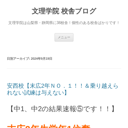
文理学院 校舎ブログ
文理学院は山梨県・静岡県に38校舎！個性のある校舎ばかりです！
コ
メニュー
ン
テ
ン
ツ
へ
日別アーカイブ:
2024年9月19日
ス
キ
ッ
プ
安西校【末広2年ＮＯ．１！！＆乗り越えら
れない試練は与えない】
【中1、中2の結果速報⑤です！！】