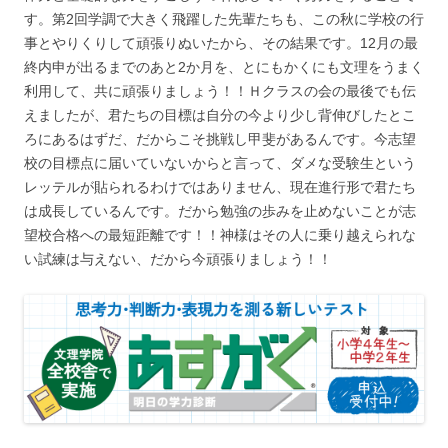
す。第2回学調で大きく飛躍した先輩たちも、この秋に学校の行
事とやりくりして頑張りぬいたから、その結果です。12月の最
終内申が出るまでのあと2か月を、とにもかくにも文理をうまく
利用して、共に頑張りましょう！！Ｈクラスの会の最後でも伝
えましたが、君たちの目標は自分の今より少し背伸びしたとこ
ろにあるはずだ、だからこそ挑戦し甲斐があるんです。今志望
校の目標点に届いていないからと言って、ダメな受験生という
レッテルが貼られるわけではありません、現在進行形で君たち
は成長しているんです。だから勉強の歩みを止めないことが志
望校合格への最短距離です！！神様はその人に乗り越えられな
い試練は与えない、だから今頑張りましょう！！