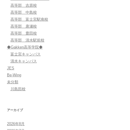
高等部 吉原校
高等部 中島校
高等部 富士宮駅南校
高等部 唐瀬校
高等部 豊田校
高等部 清水駅前校
◆Gakken高等学院◆
富士宮キャンパス
清水キャンパス
JES
Be-Wing
未分類
川島田校
アーカイブ
2026年8月