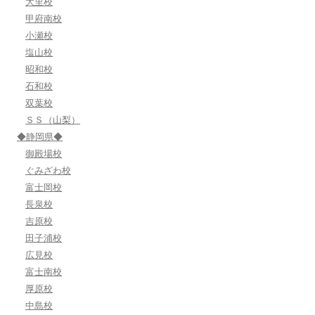
大里校
甲府南校
小瀬校
塩山校
昭和校
石和校
双葉校
ＳＳ（山梨）
◆静岡県◆
御殿場校
ぐみざわ校
富士岡校
長泉校
吉原校
田子浦校
広見校
富士南校
厚原校
中島校