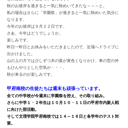
秋のお彼岸を過ぎると一気に秋めいてきたな～～～と。
私の場合はさらに「学園祭」が過ぎると一気に秋めいた気分に
なります。
今年のお彼岸は９月２２日です。
さあ、今年はどうでしょうか。
楽しみです。
昨日一昨日とお休みをいただきましたので、近場へドライブに
出かけました。
山の上の方では少しずつ木の葉が黄色くなりかけ、車の窓の外
もひんやりとした空気が・・・。
秋が来るのが楽しみです。
甲府南校の生徒たちは週末も頑張っています。
全ての中学校が今週末に学園祭を控え、その取り組み。
さらに中学１・２年生は１０月１０・１１日の甲府市内新人戦
に向けた部活動。
そして文理学院甲府南校では１４～１６日と各学年のテスト対
策。