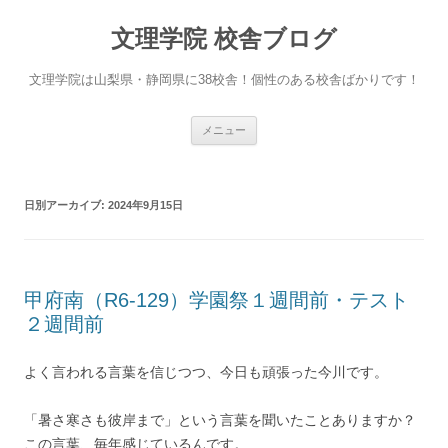
文理学院 校舎ブログ
文理学院は山梨県・静岡県に38校舎！個性のある校舎ばかりです！
コ
メニュー
ン
テ
ン
ツ
へ
日別アーカイブ:
2024年9月15日
ス
キ
ッ
プ
甲府南（R6-129）学園祭１週間前・テスト
２週間前
よく言われる言葉を信じつつ、今日も頑張った今川です。
「暑さ寒さも彼岸まで」という言葉を聞いたことありますか？
この言葉、毎年感じているんです。