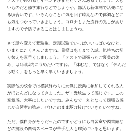
テストが終わるとイベントがまたたくさんあるでしょう。大き
いものだと修学旅行などでしょうか。部活も新体制で活発にな
る頃合いです。いろんなことに気を回す時期なので体調などに
も気をつかっていきましょう。コロナもまた流行の兆しがあり
ますので予防できることはしましょうね。
さて話を変えて受験生。定期試験でいっぱいいっぱいなひと、
いまだにたくさんいますね。目標はあくまで入試。気持ちの切
り替えを素早くしましょう。「テストで頑張ったご褒美の休
み」は1日以内に収めたいですね。「休むな」ではなく「休んだ
ら動く」をもっと早く早くいきましょう。
実際他の校舎では模試終わりに元気に授業に参加してくれる人
がほとんどになってきました。ザ・受験生って感じです。この
空気感、大事にしたいですね。みんなで一丸となって頑張る感
じが自習室の強み。ぜひこのまま駆け抜けていきたいですね。
ただ、僕自身がそうだったのですがどうにも自習室や図書館な
どの施設の自習スペースが苦手な人も確実にいると思います。