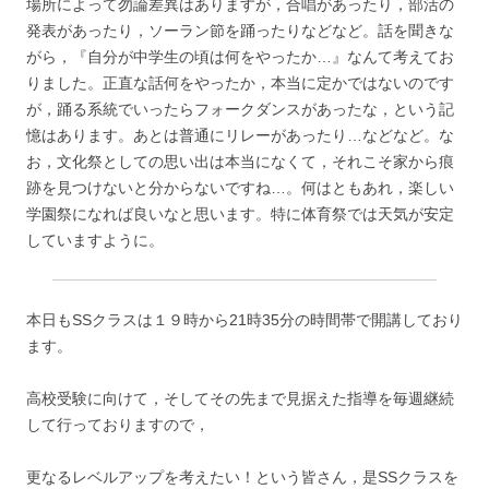
場所によって勿論差異はありますが，合唱があったり，部活の
発表があったり，ソーラン節を踊ったりなどなど。話を聞きな
がら，『自分が中学生の頃は何をやったか…』なんて考えてお
りました。正直な話何をやったか，本当に定かではないのです
が，踊る系統でいったらフォークダンスがあったな，という記
憶はあります。あとは普通にリレーがあったり…などなど。な
お，文化祭としての思い出は本当になくて，それこそ家から痕
跡を見つけないと分からないですね…。何はともあれ，楽しい
学園祭になれば良いなと思います。特に体育祭では天気が安定
していますように。
本日もSSクラスは１９時から21時35分の時間帯で開講しており
ます。
高校受験に向けて，そしてその先まで見据えた指導を毎週継続
して行っておりますので，
更なるレベルアップを考えたい！という皆さん，是SSクラスを