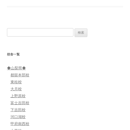
検
索:
校舎一覧
◆山梨県◆
都留本部校
東桂校
大月校
上野原校
富士吉田校
下吉田校
河口湖校
甲府南西校