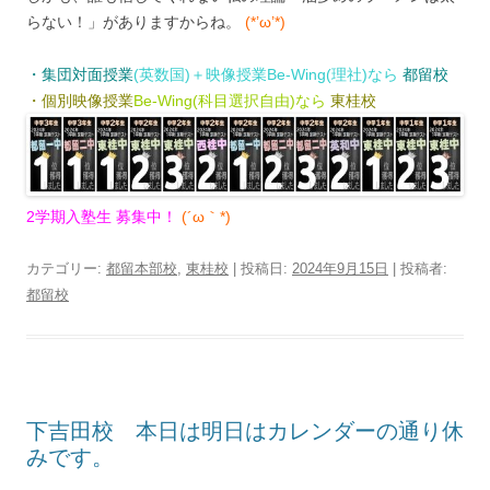
らない！」がありますからね。
(*’ω’*)
・集団対面授業
(英数国)＋映像授業Be-Wing(理社)なら
都留校
・個別映像授業
Be-Wing(科目選択自由)なら
東桂校
2学期入塾生 募集中！
(´ω｀*)
カテゴリー:
都留本部校
,
東桂校
| 投稿日:
2024年9月15日
|
投稿者:
都留校
下吉田校 本日は明日はカレンダーの通り休
みです。