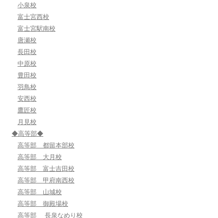
小泉校
富士宮西校
富士宮駅南校
唐瀬校
長田校
中原校
豊田校
羽鳥校
安西校
鷹匠校
月見校
◆高等部◆
高等部 都留本部校
高等部 大月校
高等部 富士吉田校
高等部 甲府南西校
高等部 山城校
高等部 御殿場校
高等部 長泉なめり校