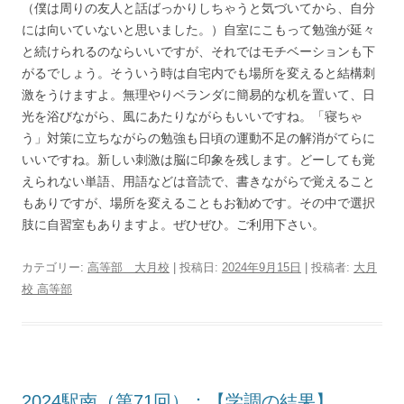
（僕は周りの友人と話ばっかりしちゃうと気づいてから、自分
には向いていないと思いました。）自室にこもって勉強が延々
と続けられるのならいいですが、それではモチベーションも下
がるでしょう。そういう時は自宅内でも場所を変えると結構刺
激をうけますよ。無理やりベランダに簡易的な机を置いて、日
光を浴びながら、風にあたりながらもいいですね。「寝ちゃ
う」対策に立ちながらの勉強も日頃の運動不足の解消がてらに
いいですね。新しい刺激は脳に印象を残します。どーしても覚
えられない単語、用語などは音読で、書きながらで覚えること
もありですが、場所を変えることもお勧めです。その中で選択
肢に自習室もありますよ。ぜひぜひ。ご利用下さい。
カテゴリー:
高等部 大月校
| 投稿日:
2024年9月15日
|
投稿者:
大月
校 高等部
2024駅南（第71回）：【学調の結果】