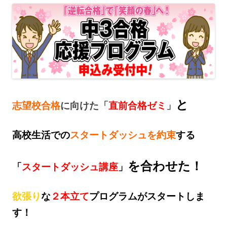
と
志望校合格
に向けた「
直前合格ゼミ
」
高校生活での
スタートダッシュを約束
する
を合わせた！
「
スタートダッシュ講座
」
欲張り
な
２本立て
プログラムがスタートしま
す！