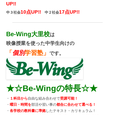
UP!!
10点UP!!
17点UP!!
中３社会
中２社会
Be-Wing大里校
は
映像授業を使った中学生向けの
「
個別
学習塾」
です。
★☆Be-Wingの特長☆★
・
１科目から
自由な組み合わせで
受講可能！
・
曜日・時間を
部活や習い事の
都合に合わせて選べる！
・
各学校の教科書に準拠
したテキスト・カリキュラム！