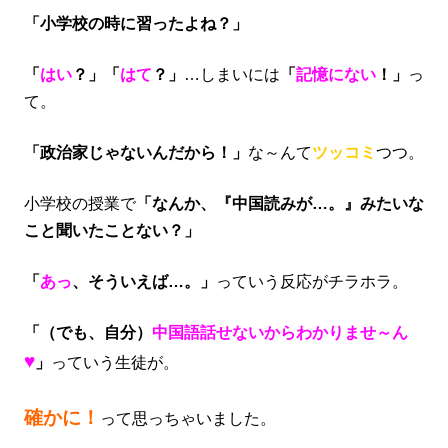
「小学校の時に習ったよね？」
「
はい
？」「
はて
？」
…しまいには
「
記憶にない
！」
っ
て。
「政治家じゃないんだから！」
な～んて
ツッコミ
つつ。
小学校の授業で
「なんか、『中国読みが…。』みたいな
こと聞いたことない？」
「
あっ
、そういえば…。」
っていう反応がチラホラ。
「（でも、自分）
中国語話せないからわかりませ～ん
♥
」
っていう生徒が。
確かに！
って思っちゃいました。