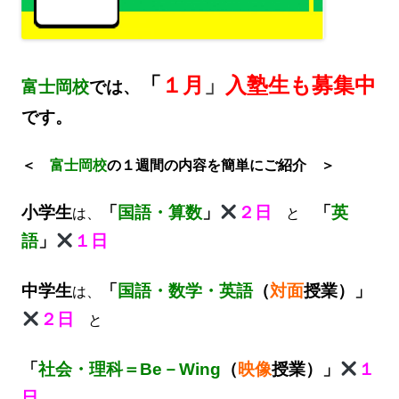
「
１月
」
入塾生も募集中
富士岡校
では、
です。
＜
富士岡
校
の１週間の内容を簡単にご紹介 ＞
小学生
「
国語・算数
」
２日
「
英
は、
と
語
」
１日
中学生
「
国語・数学・英語
（
対面
授業）」
は、
２日
と
「
社会・理科＝Be－Wing
（
映像
授業）」
１
日