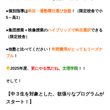
●個別指導は
科目・通塾曜日選び放題
！（限定校舎で小
5～高3）
●集団授業＋映像授業の
ハイブリッドで科目選択
できる
（限定校舎）
●他塾と比べてください！
年間費用がとってもリーズナ
ブル
！
2025年度、
更にやる気だね
、
文理学院
！！
そして！
【中３生を対象とした、欲張りなプログラムが
スタート！】