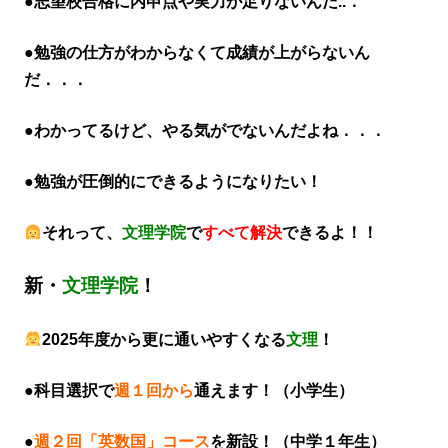
●志望校合格に内申点や実力が足りないんだ..．
●勉強の仕方がわからなくて成績が上がらないん
だ．．．
●わかってるけど、やる気がでないんだよね．．．
●勉強が圧倒的にできるようになりたい！
それって、
文理学院
で
すべて解決
できるよ！！
新・
文理学院
！
2025年度から更に通いやすくなる
文理
！
●科目選択で
週１回から
通えます！（小学生）
●
週２回「英数国」コース
を新設！（中学１年生）