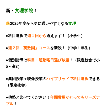
新・
文理学院
！
2025年度から更に通いやすくなる
文理
！
●科目選択で
週１回から
通えます！（小学生）
●
週２回「英数国」コース
を新設！（中学１年生）
●個別指導は
科目・通塾曜日選び放題
！（限定校舎で小
5～高3）
●集団授業＋映像授業の
ハイブリッドで科目選択
できる
（限定校舎）
●他塾と比べてください！
年間費用がとってもリーズナ
ブル
！