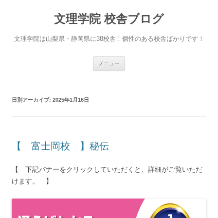
文理学院 校舎ブログ
文理学院は山梨県・静岡県に38校舎！個性のある校舎ばかりです！
コ
メニュー
ン
テ
ン
ツ
へ
日別アーカイブ:
2025年1月16日
ス
キ
ッ
プ
【 富士岡校 】秘伝
【 下記バナーをクリックしていただくと、詳細がご覧いただ
けます。 】