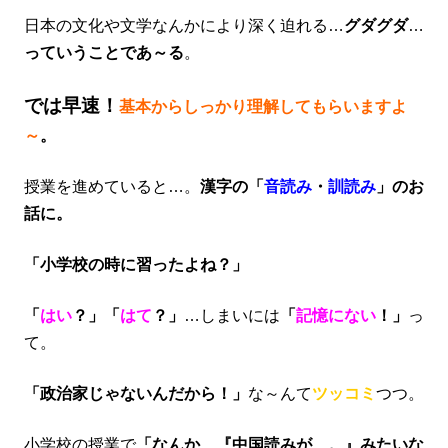
日本の文化や文学なんかにより深く迫れる…
グダグダ
…
っていうことであ～る
。
では早速！
基本からしっかり理解してもらいますよ
～
。
授業を進めていると…。
漢字の「
音読み
・
訓読み
」のお
話に。
「小学校の時に習ったよね？」
「
はい
？」「
はて
？」
…しまいには
「
記憶にない
！」
っ
て。
「政治家じゃないんだから！」
な～んて
ツッコミ
つつ。
小学校の授業で
「なんか、『中国読みが…。』みたいな