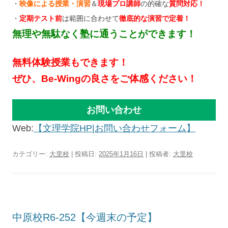
・
映像による授業・演習
＆
現場プロ講師
の的確な
質問対応！
・
定期テスト前
は範囲に合わせて
徹底的な演習で定着！
無理や無駄なく塾に通うことができます！
無料体験授業もできます！
ぜひ、Be-Wingの良さをご体感ください！
お問い合わせ
Web:
【文理学院HP|お問い合わせフォーム】
カテゴリー:
大里校
| 投稿日:
2025年1月16日
|
投稿者:
大里校
中原校R6-252【今週末の予定】