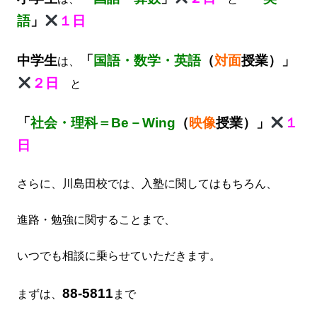
語
」
１日
中学生
「
国語・数学・英語
（
対面
授業）」
は、
２日
と
「
社会・理科＝Be－Wing
（
映像
授業）」
１
日
さらに、川島田
校では、入塾に関してはもちろん、
進路・勉強に関する
ことまで、
いつでも
相談に乗らせていただきます。
88-5811
まずは、
まで