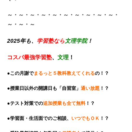
～・～・～・～・～・～・～・～・～・～・
～・～・～
2025年も、
学習塾なら
文理学院
！
コスパ最強学習塾
、
文理
！
●この月謝で
まるっと５教科教えてくれる
の！？
●授業日以外の開講日も「自習室」
通い放題
！？
●テスト対策での
追加授業も全て無料
！？
●学習面・生活面でのご相談、
いつでもＯＫ
！？