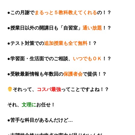
●この月謝で
まるっと５教科教えてくれる
の！？
●授業日以外の開講日も「自習室」
通い放題
！？
●テスト対策での
追加授業も全て無料
！？
●学習面・生活面でのご相談、
いつでもＯＫ
！？
●受験最新情報も年数回の
保護者会
で提供！？
それって、
コスパ最強
ってことですよね！？
それ、
文理に
お任せ！
●苦手な科目があるんだけど…