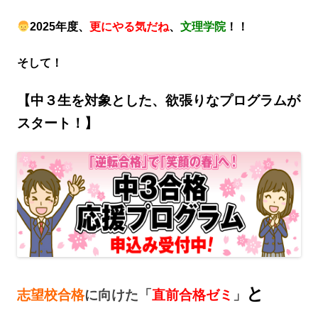
2025年度、
更にやる気だね
、
文理学院
！！
そして！
【中３生を対象とした、欲張りなプログラムが
スタート！】
と
志望校合格
に向けた「
直前合格ゼミ
」