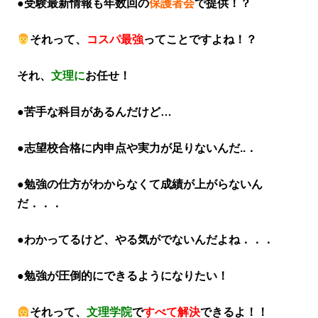
●受験最新情報も年数回の
保護者会
で提供！？
それって、
コスパ最強
ってことですよね！？
それ、
文理に
お任せ！
●苦手な科目があるんだけど…
●志望校合格に内申点や実力が足りないんだ..．
●勉強の仕方がわからなくて成績が上がらないん
だ．．．
●わかってるけど、やる気がでないんだよね．．．
●勉強が圧倒的にできるようになりたい！
それって、
文理学院
で
すべて解決
できるよ！！