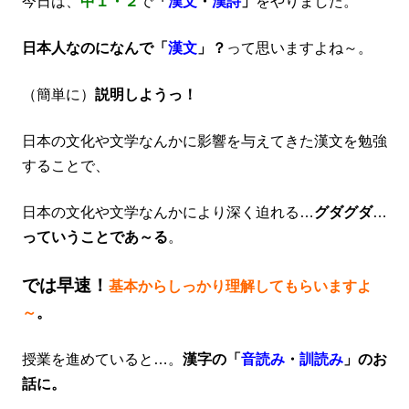
今日は、
中１・２
で
「
漢文
・
漢詩
」
をやりました。
日本人なのになんで「
漢文
」
？
って思いますよね～。
（簡単に）
説明しようっ！
日本の文化や文学なんかに影響を与えてきた漢文を勉強
することで、
日本の文化や文学なんかにより深く迫れる…
グダグダ
…
っていうことであ～る
。
では早速！
基本からしっかり理解してもらいますよ
～
。
授業を進めていると…。
漢字の「
音読み
・
訓読み
」のお
話に。