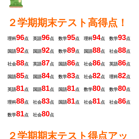
２学期期末テスト高得点！
96
96
95
94
93
理科
点 英語
点 数学
点 理科
点 数学
点
92
92
89
88
88
国語
点 国語
点 数学
点 国語
点 社会
点
88
87
86
86
86
社会
点 英語
点 国語
点 社会
点 英語
点
85
84
83
82
82
国語
点 国語
点 数学
点 社会
点 理科
点
81
81
81
80
80
英語
点 国語
点 国語
点 数学
点 数学
点
88
83
81
81
86
理科
点 社会
点 国語
点 社会
点 社会
点
81
80
数学
点 社会
点
２学期期末テスト得点アッ