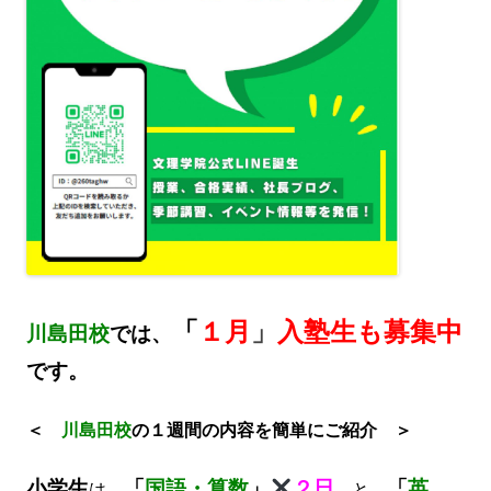
「
１月
」
入塾生も募集中
川島田校
では、
です。
＜
川島田
校
の１週間の内容を簡単にご紹介 ＞
小学生
「
国語・算数
」
２日
「
英
は、
と