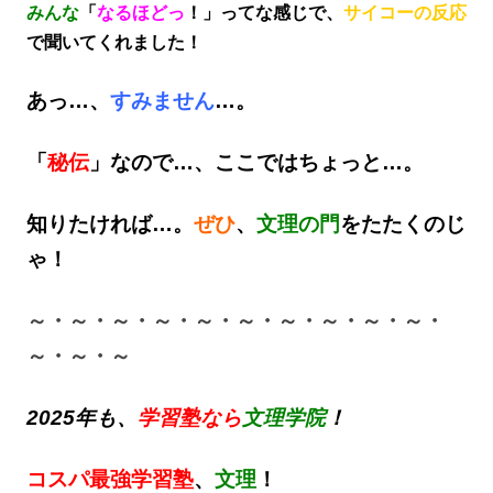
みんな
「
なるほどっ
！」ってな感じで、
サイコーの反応
で聞いてくれました！
あっ…、
すみません
…。
「
秘伝
」なので…、ここではちょっと…。
知りたければ…。
ぜひ
、
文理の門
をたたくのじ
ゃ！
～・～・～・～・～・～・～・～・～・～・
～・～・～
2025年も、
学習塾なら
文理学院
！
コスパ最強学習塾
、
文理
！