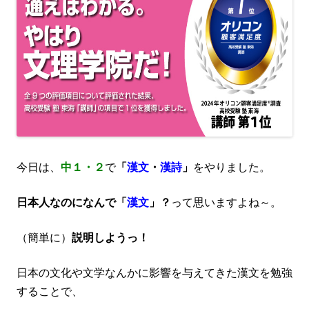
今日は、
中１・２
で
「
漢文
・
漢詩
」
をやりました。
日本人なのになんで「
漢文
」
？
って思いますよね～。
（簡単に）
説明しようっ！
日本の文化や文学なんかに影響を与えてきた漢文を勉強
することで、