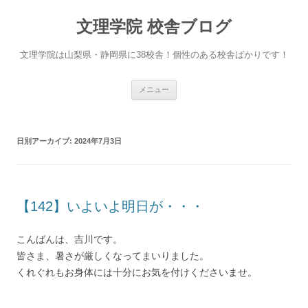
文理学院 校舎ブログ
文理学院は山梨県・静岡県に38校舎！個性のある校舎ばかりです！
コ
メニュー
ン
テ
ン
ツ
へ
日別アーカイブ:
2024年7月3日
ス
キ
ッ
プ
【142】いよいよ明日が・・・
こんばんは、吉川です。
皆さま、暑さが厳しくなってまいりました。
くれぐれもお身体には十分にお気を付けくださいませ。