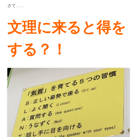
さて……
文理に来ると得を
する？！