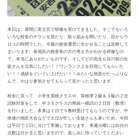
本日は、昼間に富士宮で研修を受けてきました。そこでもいろ
いろな校舎のチラシを見たり、取り組みを聞いたり、目からウ
ロコの時間でした。今後の校舎運営に生かせることは反映して
まいります。各地区の校舎長の方の考え方がわかる研修なの
で、本当にありがたいものです。そしてどの先生も目の前の生
徒さんを元気にしたい！！ワンランク上を目指してもらいた
い！！成績をぐいぐい上げたい！！みたいな熱意がたっぷりな
んで、やはり参加させてもらって良かったと思います。
校舎に戻って、小学生英検クラスや、英検準２級＆３級の２次
試験対策をして、中３Ｓクラスの県統一模試の２日目（数理）
を行いました。本来は１日で５教科受けてもらうのですが、中
体連の地区大会などで土日が忙しい生徒さんも多いため、今回
は平日で２日に分けて実施しております。来週火曜には自分の
点数は分かると思いますので、楽しみに待っていてください