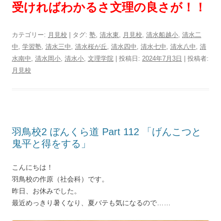
受ければわかるさ文理の良さが！！
カテゴリー:
月見校
| タグ:
塾
,
清水東
,
月見校
,
清水船越小
,
清水二
中
,
学習塾
,
清水三中
,
清水桜が丘
,
清水四中
,
清水七中
,
清水八中
,
清
水南中
,
清水岡小
,
清水小
,
文理学院
| 投稿日:
2024年7月3日
|
投稿者:
月見校
羽鳥校2 ぼんくら道 Part 112 「げんこつと
鬼平と得をする」
こんにちは！
羽鳥校の作原（社会科）です。
昨日、お休みでした。
最近めっきり暑くなり、夏バテも気になるので……