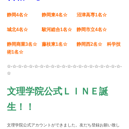
静岡4名☆ 静岡東4名☆ 沼津高専1名☆
城北4名☆ 駿河総合1名☆ 静岡市立4名☆
静岡商業3名☆ 藤枝東1名☆ 静岡西2名☆ 科学技
術1名☆
☆-☆-☆-☆-☆-☆-☆-☆-☆-☆-☆-☆-☆-☆-☆-☆-☆-☆-☆-☆-☆-
☆
文理学院公式ＬＩＮＥ誕
生！！
文理学院公式アカウントができました。友だち登録お願い致し