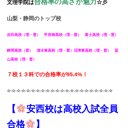
合格率の高さが魅力
文理学院は
☆彡
山梨・静岡のトップ校
吉田高校（理・普）
甲府南高校（理・普）
富士高校（理・普）
静岡高校（普）
清水東高校（理・普）
沼津東高校（理・普）
韮
山高校（理・普）
７校１３科での合格率が95.4%！
☆-☆-☆-☆-☆-☆-☆-☆-☆-☆-☆-☆-☆-☆-☆-☆-☆-☆-☆-☆-☆-☆
【
安西校は高校入試
全員
合格
】