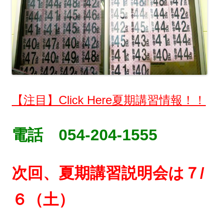
【注目】Click Here夏期講習情報！！
電話 054-204-1555
次回、夏期講習説明会は
７/
６（土）