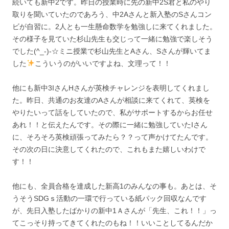
続いても新中2です。昨日の授業時に先の新中2S君と私のやり
取りを聞いていたのであろう、中2Aさんと新入塾のSさんコン
ビが自習に。2人とも一生懸命数学を勉強しに来てくれました。
その様子を見ていた杉山先生も交じって一緒に勉強で楽しそう
でした(^_-)-☆ミニ授業で杉山先生とAさん、Sさんが輝いてま
した
こういうのがいいですよね、文理って！！
他にも新中3IさんHさんが英検チャレンジを表明してくれまし
た。昨日、共通のお友達のAさんが相談に来てくれて、英検を
やりたいって話をしていたので、私がサポートするからお任せ
あれ！！と伝えたんです。その際に一緒に勉強していたIさん
に、そろそろ英検頑張ってみたら？？って声かけてたんです。
その次の日に決意してくれたので、これもまた嬉しいわけで
す！！
他にも、全員合格を達成した新高1のみんなの事も。あとは、そ
うそうSDGｓ活動の一環で行っている紙パック回収なんです
が、先日入塾したばかりの新中1Ａさんが「先生、これ！！」っ
てこっそり持ってきてくれたのもね！！いいことしてるんだか