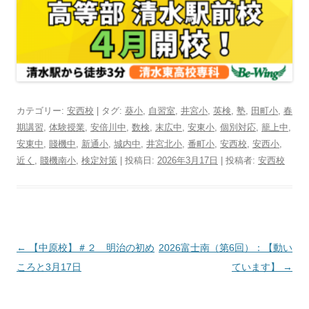
カテゴリー:
安西校
| タグ:
葵小
,
自習室
,
井宮小
,
英検
,
塾
,
田町小
,
春
期講習
,
体験授業
,
安倍川中
,
数検
,
末広中
,
安東小
,
個別対応
,
籠上中
,
安東中
,
賤機中
,
新通小
,
城内中
,
井宮北小
,
番町小
,
安西校
,
安西小
,
近く
,
賤機南小
,
検定対策
| 投稿日:
2026年3月17日
|
投稿者:
安西校
投
←
【中原校】＃２ 明治の初め
2026富士南（第6回）：【動い
稿
ころと3月17日
ています】
→
ナ
ビ