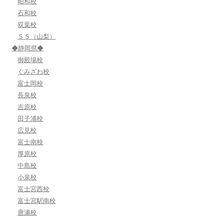
昭和校
石和校
双葉校
ＳＳ（山梨）
◆静岡県◆
御殿場校
ぐみざわ校
富士岡校
長泉校
吉原校
田子浦校
広見校
富士南校
厚原校
中島校
小泉校
富士宮西校
富士宮駅南校
唐瀬校