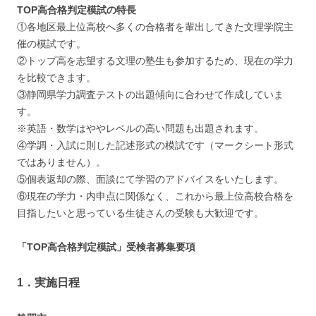
TOP高合格判定模試の特長
①各地区最上位高校へ多くの合格者を輩出してきた文理学院主
催の模試です。
②トップ高を志望する文理の塾生も参加するため、現在の学力
を比較できます。
③静岡県学力調査テストの出題傾向に合わせて作成していま
す。
※英語・数学はややレベルの高い問題も出題されます。
④学調・入試に則した記述形式の模試です（マークシート形式
ではありません）。
⑤個表返却の際、面談にて学習のアドバイスをいたします。
⑥現在の学力・内申点に関係なく、これから最上位高校合格を
目指したいと思っている生徒さんの受験も大歓迎です。
「TOP高合格判定模試」受検者募集要項
1．実施日程