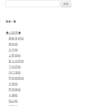
検
ゲ
索:
ー
シ
校舎一覧
ョ
ン
◆山梨県◆
都留本部校
東桂校
大月校
上野原校
富士吉田校
下吉田校
河口湖校
甲府南西校
大里校
甲府南校
小瀬校
塩山校