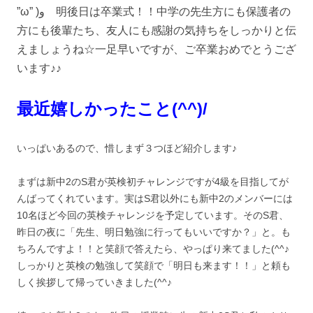
”ω” )و 明後日は卒業式！！中学の先生方にも保護者の
方にも後輩たち、友人にも感謝の気持ちをしっかりと伝
えましょうね☆一足早いですが、ご卒業おめでとうござ
います♪♪
最近嬉しかったこと(^^)/
いっぱいあるので、惜しまず３つほど紹介します♪
まずは新中2のS君が英検初チャレンジですが4級を目指してが
んばってくれています。実はS君以外にも新中2のメンバーには
10名ほど今回の英検チャレンジを予定しています。そのS君、
昨日の夜に「先生、明日勉強に行ってもいいですか？」と。も
ちろんですよ！！と笑顔で答えたら、やっぱり来てました(^^♪
しっかりと英検の勉強して笑顔で「明日も来ます！！」と頼も
しく挨拶して帰っていきました(^^♪