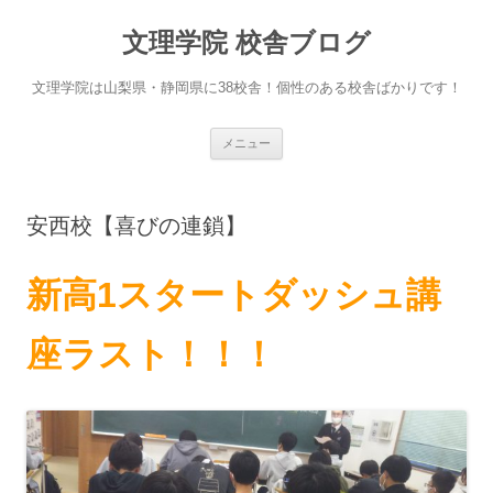
文理学院 校舎ブログ
文理学院は山梨県・静岡県に38校舎！個性のある校舎ばかりです！
コ
メニュー
ン
テ
ン
ツ
へ
安西校【喜びの連鎖】
ス
キ
ッ
プ
新高1スタートダッシュ講
座ラスト！！！