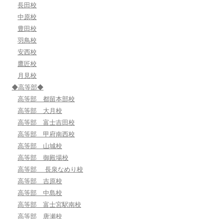
長田校
中原校
豊田校
羽鳥校
安西校
鷹匠校
月見校
◆高等部◆
高等部 都留本部校
高等部 大月校
高等部 富士吉田校
高等部 甲府南西校
高等部 山城校
高等部 御殿場校
高等部 長泉なめり校
高等部 吉原校
高等部 中島校
高等部 富士宮駅南校
高等部 唐瀬校