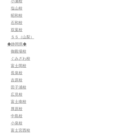
小瀬校
塩山校
昭和校
石和校
双葉校
ＳＳ（山梨）
◆静岡県◆
御殿場校
ぐみざわ校
富士岡校
長泉校
吉原校
田子浦校
広見校
富士南校
厚原校
中島校
小泉校
富士宮西校