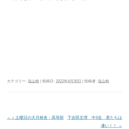
カテゴリー:
塩山校
| 投稿日:
2022年4月30日
|
投稿者:
塩山校
投
←
♪ 土曜日の大月校舎・高等部
下吉田文理 中3生 君たちは
稿
凄い！！
→