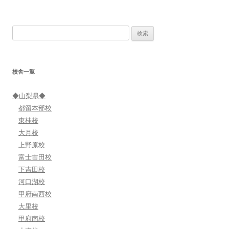
ナ
ビ
検
ゲ
索:
ー
シ
校舎一覧
ョ
ン
◆山梨県◆
都留本部校
東桂校
大月校
上野原校
富士吉田校
下吉田校
河口湖校
甲府南西校
大里校
甲府南校