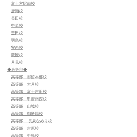
富士宮駅南校
唐瀬校
長田校
中原校
豊田校
羽鳥校
安西校
鷹匠校
月見校
◆高等部◆
高等部 都留本部校
高等部 大月校
高等部 富士吉田校
高等部 甲府南西校
高等部 山城校
高等部 御殿場校
高等部 長泉なめり校
高等部 吉原校
高等部 中島校