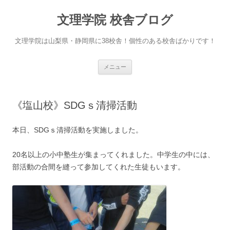
文理学院 校舎ブログ
文理学院は山梨県・静岡県に38校舎！個性のある校舎ばかりです！
コ
メニュー
ン
テ
ン
ツ
へ
《塩山校》SDGｓ清掃活動
ス
キ
ッ
プ
本日、SDGｓ清掃活動を実施しました。
20名以上の小中塾生が集まってくれました。中学生の中には、
部活動の合間を縫って参加してくれた生徒もいます。