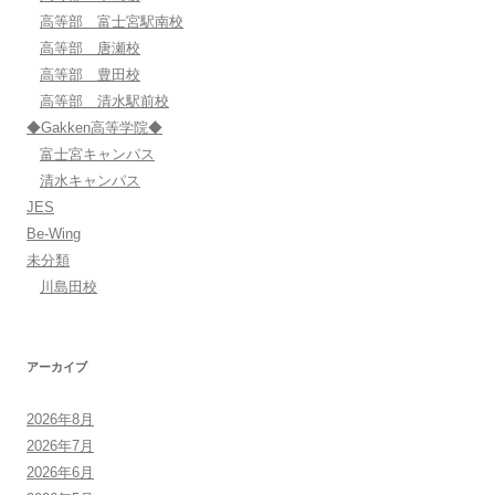
高等部 富士宮駅南校
高等部 唐瀬校
高等部 豊田校
高等部 清水駅前校
◆Gakken高等学院◆
富士宮キャンパス
清水キャンパス
JES
Be-Wing
未分類
川島田校
アーカイブ
2026年8月
2026年7月
2026年6月