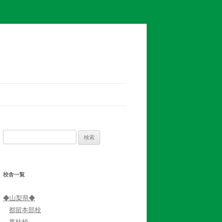
検
索:
校舎一覧
◆山梨県◆
都留本部校
東桂校