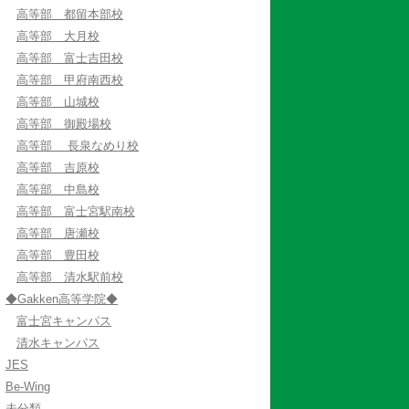
高等部 都留本部校
高等部 大月校
高等部 富士吉田校
高等部 甲府南西校
高等部 山城校
高等部 御殿場校
高等部 長泉なめり校
高等部 吉原校
高等部 中島校
高等部 富士宮駅南校
高等部 唐瀬校
高等部 豊田校
高等部 清水駅前校
◆Gakken高等学院◆
富士宮キャンパス
清水キャンパス
JES
Be-Wing
未分類