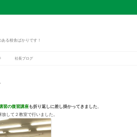
のある校舎ばかりです！
コ
ン
ジ
社長ブログ
テ
ン
ツ
へ
ス
命
キ
ッ
プ
講習の復習講座
も折り返しに差し掛かってきました
。
解放して２教室で行いました。