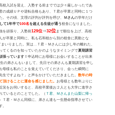
高校入試を迎え、入塾する前まででは少々厳しかったであ
君の成績ＵＰや逆転合格もあり、Ｔ君が卒業と同時に１つ
た。その頃、文理の評判が評判を呼び、
Ｍさん
の学年だけ
して1年半で
100名
を超える生徒が通う
校舎になりました。
位
129位
⇒
32
強を頑張り、入塾前
まで順位を上げ、高校
んが卒業と同時に、私も石和校から別の校舎に異動とな
てまいりました。実は…Ｔ君・Ｍさんには少し年の離れた、
ってくるのを知っていたかのようなタイミングで
夏期講習
頑張っています！
申込時にお母様にお会いすることが出来
１生の弟さんもいまして、先日その弟さんも夏期講習を申し
お母様も私のことを覚えていてくださり、会った瞬間に
先生ですよね？」と声をかけていただきました。
数年の時
て頂けることに運命を感じました。
お母様とも数年ぶりに
近況をお伺いすると、高校卒業後お２人とも大学に進学さ
れているとのことでした。（
Ｔ君、Ｍさんまた山梨に帰っ
）Ｔ君・Ｍさん同様に、弟さん達も一生懸命指導させてい
す。