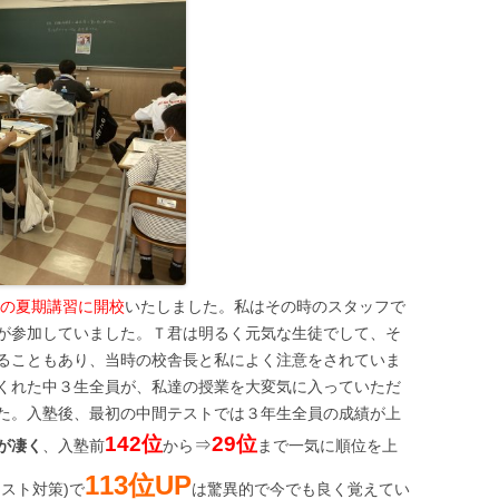
5年の夏期講習に開校
いたしました。私はその時のスタッフで
が参加していました。Ｔ君は明るく元気な生徒でして、そ
ることもあり、当時の校舎長と私によく注意をされていま
くれた中３生全員が、私達の授業を大変気に入っていただ
た。入塾後、最初の中間テストでは３年生全員の成績が上
142位
29位
⇒
が凄く
、入塾前
から
まで一気に順位を上
113位UP
スト対策)で
は驚異的で今でも良く覚えてい