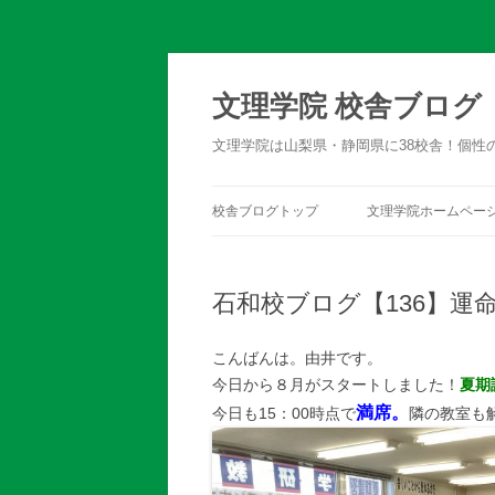
文理学院 校舎ブログ
文理学院は山梨県・静岡県に38校舎！個性
校舎ブログトップ
文理学院ホームペー
石和校ブログ【136】運
こんばんは。由井です。
今日から８月がスタートしました！
夏期
満席。
今日も15：00時点で
隣の教室も