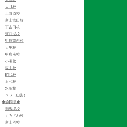
大月校
上野原校
富士吉田校
下吉田校
河口湖校
甲府南西校
大里校
甲府南校
小瀬校
塩山校
昭和校
石和校
双葉校
ＳＳ（山梨）
◆静岡県◆
御殿場校
ぐみざわ校
富士岡校