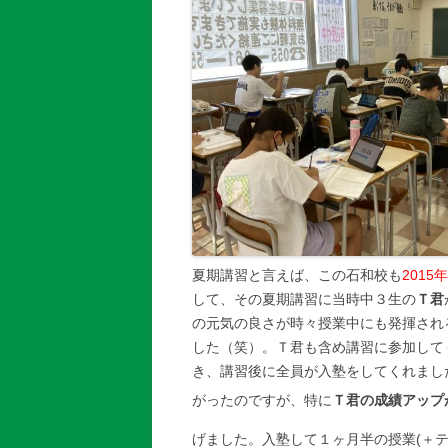
夏期講習と言えば、この石和校も
201
して、その夏期講習に当時中３生の
Ｔ君
の元気の良さが時々授業中にも発揮され
した（笑）。Ｔ君も含め講習に参加して
き、講習後に全員が入塾をしてくれまし
がったのですが、特に
Ｔ君の成績アップ
げました。入塾して１ヶ月半の授業(＋テ