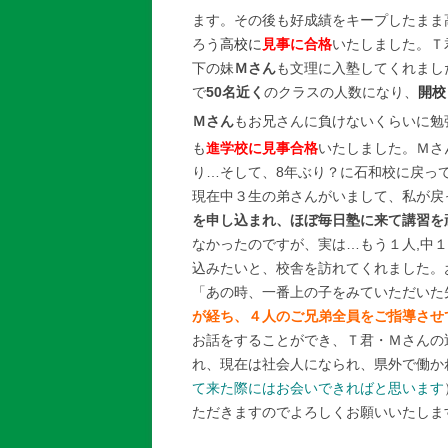
ます。その後も好成績をキープしたまま
ろう
高校に
見事に合格
いたしました。Ｔ
下の妹
Ｍさん
も文理に入塾してくれまし
で
50名近く
のクラスの人数になり、
開校
Ｍさん
もお兄さんに負けないくらいに勉
も
進学校に見事合格
いたしました。Ｍさ
り…そして、8年ぶり？に石和校に戻っ
現在中３生の弟さんがいまして、私が戻
を申し込まれ、ほぼ毎日塾に来て講習を
なかったのですが、実は…もう１人,中
込みたいと、校舎を訪れてくれました。
「あの時、一番上の子をみていただいた
が経ち、４人のご兄弟全員をご指導させ
お話をすることができ、Ｔ君・Ｍさんの
れ、現在は社会人になられ、県外で働か
て来た際にはお会いできればと思います
ただきますのでよろしくお願いいたしま