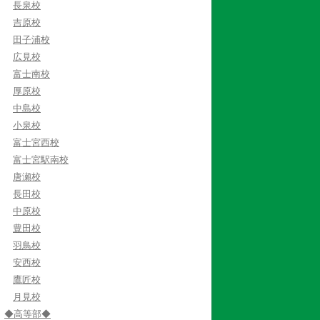
長泉校
吉原校
田子浦校
広見校
富士南校
厚原校
中島校
小泉校
富士宮西校
富士宮駅南校
唐瀬校
長田校
中原校
豊田校
羽鳥校
安西校
鷹匠校
月見校
◆高等部◆