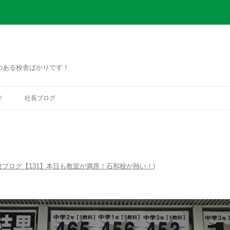
のある校舎ばかりです！
コ
ン
ジ
社長ブログ
テ
ン
ツ
へ
ス
キ
ッ
プ
校ブログ【131】本日も教室が満席！石和校が熱い！
)