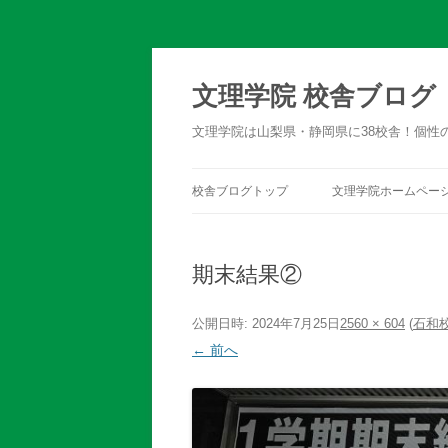
文理学院 校舎ブログ
文理学院は山梨県・静岡県に38校舎！個性
校舎ブログトップ
文理学院ホームペー
期末結果②
公開日時:
2024年7月25日
2560 × 604
(
石和
← 前へ