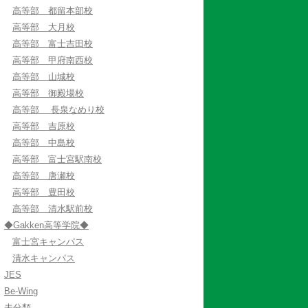
高等部 都留本部校
高等部 大月校
高等部 富士吉田校
高等部 甲府南西校
高等部 山城校
高等部 御殿場校
高等部 長泉なめり校
高等部 吉原校
高等部 中島校
高等部 富士宮駅南校
高等部 唐瀬校
高等部 豊田校
高等部 清水駅前校
◆Gakken高等学院◆
富士宮キャンパス
清水キャンパス
JES
Be-Wing
未分類