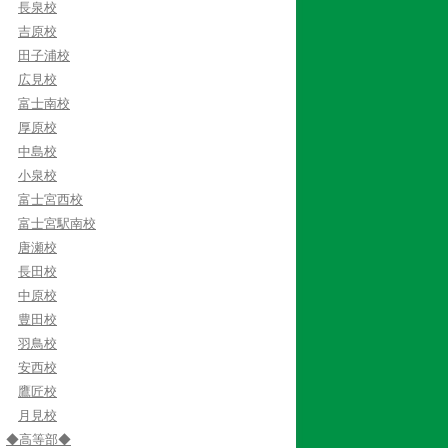
長泉校
吉原校
田子浦校
広見校
富士南校
厚原校
中島校
小泉校
富士宮西校
富士宮駅南校
唐瀬校
長田校
中原校
豊田校
羽鳥校
安西校
鷹匠校
月見校
◆高等部◆