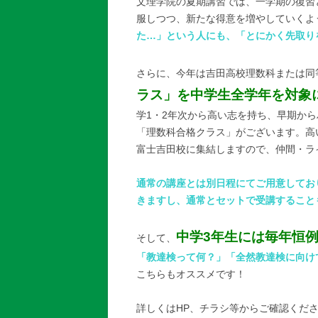
文理学院の夏期講習では、一学期の復習
服しつつ、新たな得意を増やしていくよ
た…」という人にも、「とにかく先取り
さらに、今年は吉田高校理数科または同
ラス」
を中学生全学年を対象
学1・2年次から高い志を持ち、早期か
「理数科合格クラス」がございます。高
富士吉田校に集結しますので、仲間・ラ
通常の講座とは別日程にてご用意してお
きますし、通常とセットで受講すること
中学3年生には毎年恒
そして、
「教達検って何？」「全然教達検に向け
こちらもオススメです！
詳しくはHP、チラシ等からご確認くだ