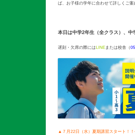
ば、お子様の学年に合わせて詳しくご案
本日は中学2年生（全クラス）、中
遅刻・欠席の際には
LINE
または校舎（
05
▲７月22日（水）夏期講習スタート！