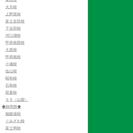
大月校
上野原校
富士吉田校
下吉田校
河口湖校
甲府南西校
大里校
甲府南校
小瀬校
塩山校
昭和校
石和校
双葉校
ＳＳ（山梨）
◆静岡県◆
御殿場校
ぐみざわ校
富士岡校