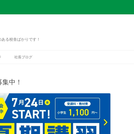
のある校舎ばかりです！
コ
ン
ジ
社長ブログ
テ
ン
ツ
へ
ス
募集中！
キ
ッ
プ