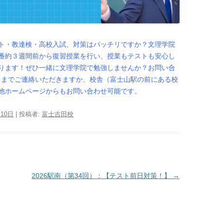
ト・教達検・高校入試、対策はバッチリですか？文理学院
番約３週間前から復習授業を行い、授業もテストも安心し
ります！ぜひ一緒に文理学院で勉強しませんか？お問い合
100）までご連絡いただきますか、校舎（富士山駅の前にある校
他ホームページからもお問い合わせ可能です。
月10日
|
投稿者:
富士吉田校
2026駅南（第34回）：【テスト前日対策！】
→