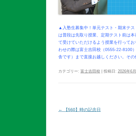
▲入塾生募集中！単元テスト・期末テス
は普段は先取り授業、定期テスト前は本
て受けていただけるよう授業を行ってお
わせの際は富士吉田校（0555-22-8
舎です）まで直接お越しください。その
カテゴリー:
富士吉田校
| 投稿日:
2026年6
投
←
【560】時の記念日
稿
ナ
ビ