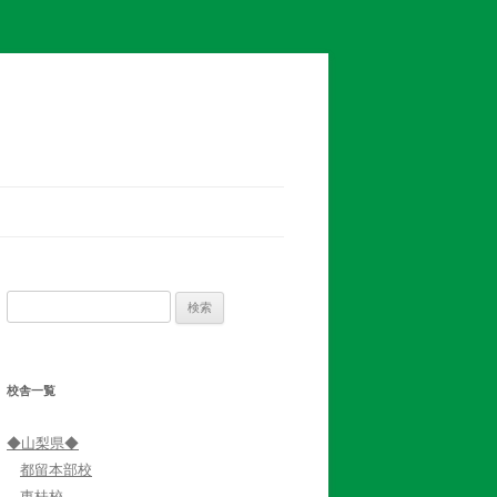
検
索:
校舎一覧
◆山梨県◆
都留本部校
東桂校