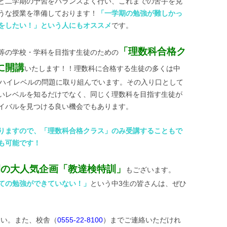
と二学期の予習をバランスよく行い、これまでの苦手を克
うな授業を準備しております！
「一学期の勉強が難しかっ
をしたい！」という人にもオススメ
です。
「理数科合格ク
等の学校・学科を目指す生徒のための
に開講
いたします！！理数科に合格する生徒の多くは中
らハイレベルの問題に取り組んでいます。その入り口として
いレベルを知るだけでなく、同じく理数科を目指す生徒が
イバルを見つける良い機会でもあります。
りますので、「理数科合格クラス」のみ受講することもで
も可能です！
例の大人気企画「教達検特訓」
もございます。
ての勉強ができていない！」
という中3生の皆さんは、ぜひ
さい。また、校舎（
0555-22-8100
）までご連絡いただけれ