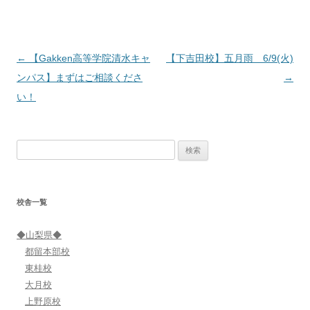
投
←
【Gakken高等学院清水キャ
【下吉田校】五月雨 6/9(火)
稿
ンパス】まずはご相談くださ
→
ナ
い！
ビ
ゲ
検
ー
索:
シ
ョ
校舎一覧
ン
◆山梨県◆
都留本部校
東桂校
大月校
上野原校