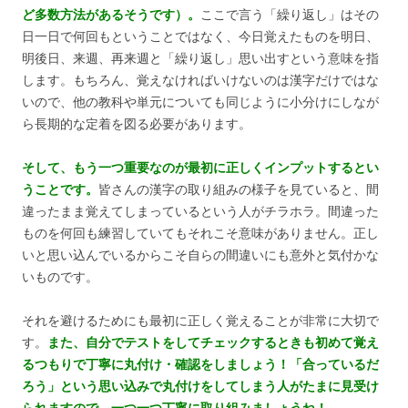
ど多数方法があるそうです）。
ここで言う「繰り返し」はその
日一日で何回もということではなく、今日覚えたものを明日、
明後日、来週、再来週と「繰り返し」思い出すという意味を指
します。もちろん、覚えなければいけないのは漢字だけではな
いので、他の教科や単元についても同じように小分けにしなが
ら長期的な定着を図る必要があります。
そして、もう一つ重要なのが最初に正しくインプットするとい
うことです。
皆さんの漢字の取り組みの様子を見ていると、間
違ったまま覚えてしまっているという人がチラホラ。間違った
ものを何回も練習していてもそれこそ意味がありません。正し
いと思い込んでいるからこそ自らの間違いにも意外と気付かな
いものです。
それを避けるためにも最初に正しく覚えることが非常に大切で
す。
また、自分でテストをしてチェックするときも初めて覚え
るつもりで丁寧に丸付け・確認をしましょう！
「合っているだ
ろう」という思い込みで丸付けをしてしまう人がたまに見受け