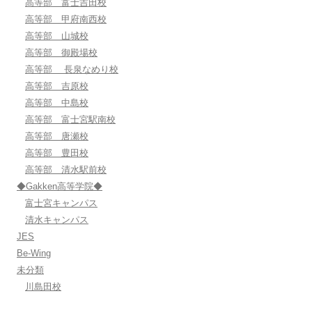
高等部 富士吉田校
高等部 甲府南西校
高等部 山城校
高等部 御殿場校
高等部 長泉なめり校
高等部 吉原校
高等部 中島校
高等部 富士宮駅南校
高等部 唐瀬校
高等部 豊田校
高等部 清水駅前校
◆Gakken高等学院◆
富士宮キャンパス
清水キャンパス
JES
Be-Wing
未分類
川島田校