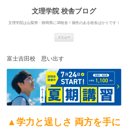
文理学院 校舎ブログ
文理学院は山梨県・静岡県に38校舎！個性のある校舎ばかりです！
コ
メニュー
ン
テ
ン
ツ
へ
富士吉田校 思い出す
ス
キ
ッ
プ
▲学力と逞しさ 両方を手に