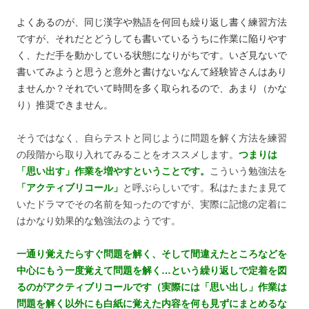
よくあるのが、同じ漢字や熟語を何回も繰り返し書く練習方法
ですが、それだとどうしても書いているうちに作業に陥りやす
く、ただ手を動かしている状態になりがちです。いざ見ないで
書いてみようと思うと意外と書けないなんて経験皆さんはあり
ませんか？それでいて時間を多く取られるので、あまり（かな
り）推奨できません。
そうではなく、自らテストと同じように問題を解く方法を練習
の段階から取り入れてみることをオススメします。
つまりは
「思い出す」作業を増やすということです。
こういう勉強法を
「アクティブリコール」
と呼ぶらしいです。私はたまたま見て
いたドラマでその名前を知ったのですが、実際に記憶の定着に
はかなり効果的な勉強法のようです。
一通り覚えたらすぐ問題を解く、そして間違えたところなどを
中心にもう一度覚えて問題を解く…という繰り返しで定着を図
るのがアクティブリコールです（実際には「思い出し」作業は
問題を解く以外にも白紙に覚えた内容を何も見ずにまとめるな