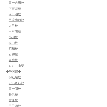
富士吉田校
下吉田校
河口湖校
甲府南西校
大里校
甲府南校
小瀬校
塩山校
昭和校
石和校
双葉校
ＳＳ（山梨）
◆静岡県◆
御殿場校
ぐみざわ校
富士岡校
長泉校
吉原校
田子浦校