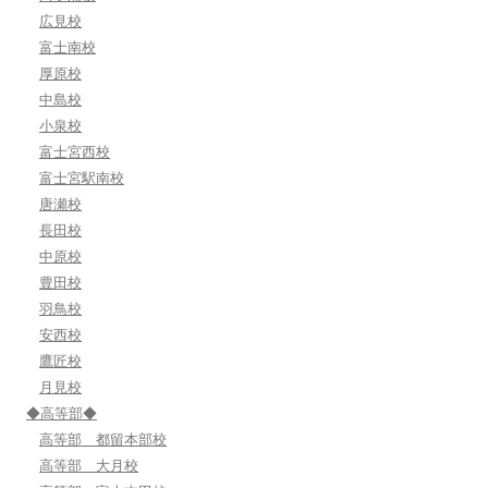
広見校
富士南校
厚原校
中島校
小泉校
富士宮西校
富士宮駅南校
唐瀬校
長田校
中原校
豊田校
羽鳥校
安西校
鷹匠校
月見校
◆高等部◆
高等部 都留本部校
高等部 大月校