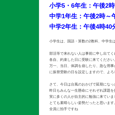
小学5・6年生：午後2時
中学1年生：午後2時～午
中学2年生：午後4時40
小学生は、国語・算数の2教科、中学生
部活等で来れない人は事前に申し出てく
各自、約束した日に受験に来てください
万一、当日、体調を崩したり、急な用事
に振替受験の日を設定しますので、よろ
さて、今日は台風のおかげで延期になっ
昨日もみんな一生懸命にそれぞれ課題を
実に多くの人が自主的に勉強に来ていま
とても素晴らしい姿勢だったと思います
全員に拍手ですね