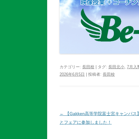
カテゴリー:
長田校
| タグ:
長田北小
,
7月入
2026年6月5日
|
投稿者:
長田校
投
←
【Gakken高等学院富士宮キャンパス
稿
とフェアに参加しました！
ナ