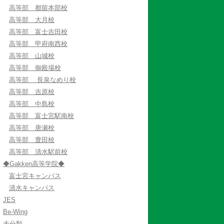
高等部 都留本部校
高等部 大月校
高等部 富士吉田校
高等部 甲府南西校
高等部 山城校
高等部 御殿場校
高等部 長泉なめり校
高等部 吉原校
高等部 中島校
高等部 富士宮駅南校
高等部 唐瀬校
高等部 豊田校
高等部 清水駅前校
◆Gakken高等学院◆
富士宮キャンパス
清水キャンパス
JES
Be-Wing
未分類