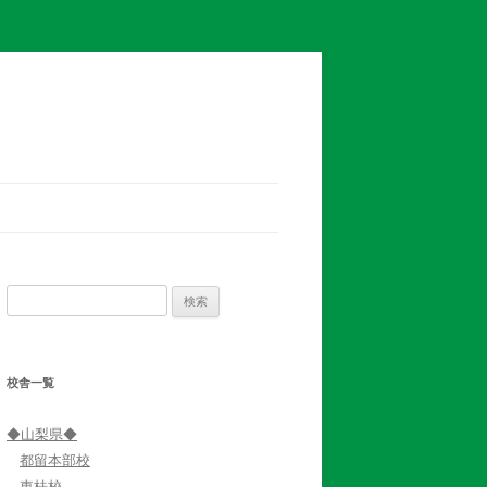
検
索:
校舎一覧
◆山梨県◆
都留本部校
東桂校