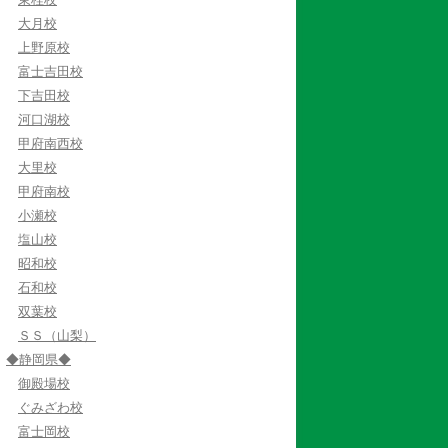
大月校
上野原校
富士吉田校
下吉田校
河口湖校
甲府南西校
大里校
甲府南校
小瀬校
塩山校
昭和校
石和校
双葉校
ＳＳ（山梨）
◆静岡県◆
御殿場校
ぐみざわ校
富士岡校