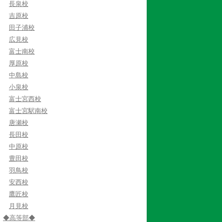
長泉校
吉原校
田子浦校
広見校
富士南校
厚原校
中島校
小泉校
富士宮西校
富士宮駅南校
唐瀬校
長田校
中原校
豊田校
羽鳥校
安西校
鷹匠校
月見校
◆高等部◆