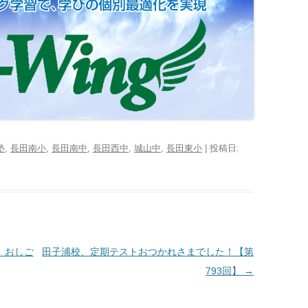
塾
,
長田南小
,
長田南中
,
長田西中
,
城山中
,
長田東小
| 投稿日:
】おしご
田子浦校、定期テストおつかれさまでした！【第
793回】
→