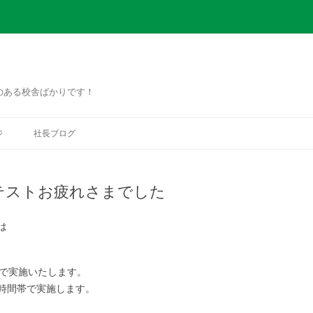
のある校舎ばかりです！
コ
ン
ジ
社長ブログ
テ
ン
ツ
へ
ス
定期テストお疲れさまでした
キ
ッ
プ
は
まで実施いたします。
時間帯で実施します。