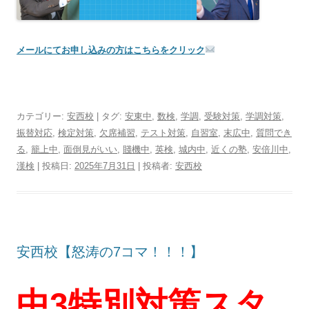
メールにてお申し込みの方はこちらをクリック
カテゴリー:
安西校
| タグ:
安東中
,
数検
,
学調
,
受験対策
,
学調対策
,
振替対応
,
検定対策
,
欠席補習
,
テスト対策
,
自習室
,
末広中
,
質問でき
る
,
籠上中
,
面倒見がいい
,
賤機中
,
英検
,
城内中
,
近くの塾
,
安倍川中
,
漢検
| 投稿日:
2025年7月31日
|
投稿者:
安西校
安西校【怒涛の7コマ！！！】
中3特別対策スタ