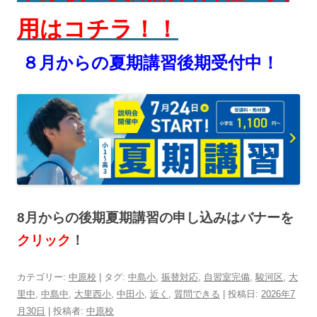
用はコチラ！！
８月からの夏期講習後期受付中！
8月からの後期夏期講習の申し込みはバナーを
クリック
！
カテゴリー:
中原校
| タグ:
中島小
,
振替対応
,
自習室完備
,
駿河区
,
大
里中
,
中島中
,
大里西小
,
中田小
,
近く
,
質問できる
| 投稿日:
2026年7
月30日
|
投稿者:
中原校