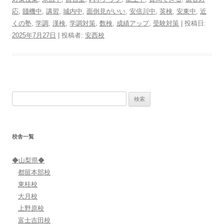
応
,
賤機中
,
講習
,
城内中
,
面倒見がいい
,
安倍川中
,
英検
,
安東中
,
近
くの塾
,
学調
,
漢検
,
学調対策
,
数検
,
成績アップ
,
受験対策
| 投稿日:
2025年7月27日
|
投稿者:
安西校
検
索:
校舎一覧
◆山梨県◆
都留本部校
東桂校
大月校
上野原校
富士吉田校