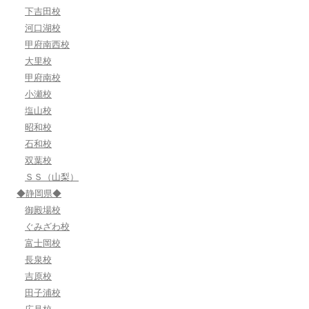
下吉田校
河口湖校
甲府南西校
大里校
甲府南校
小瀬校
塩山校
昭和校
石和校
双葉校
ＳＳ（山梨）
◆静岡県◆
御殿場校
ぐみざわ校
富士岡校
長泉校
吉原校
田子浦校