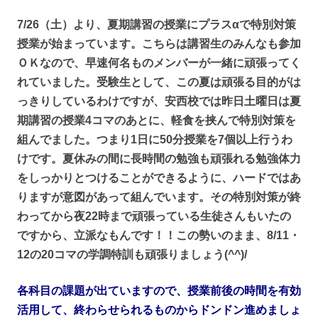
7/26（土）より、夏期講習の授業にプラスαで特別対策
授業が始まっています。こちらは講習生のみんなも参加
ＯＫなので、早速何名ものメンバーが一緒に頑張ってく
れていました。
受験生として、この夏は頑張る目的がは
っきりしているわけですが、安西校では昨日土曜日は夏
期講習の授業4コマのあとに、軽食を挟んで特別対策を
組んでました。つまり1日に50分授業を7個以上行うわ
けです。夏休みの間に長時間の勉強も頑張れる勉強体力
をしっかりとつけることができるように、ハードではあ
りますが意図があって組んでいます。その特別対策が終
わってから夜22時まで頑張っている生徒さんもいたの
ですから、立派なもんです！！この勢いのまま、8/11・
12の20コマの学調特訓も頑張りましょう(^^)/
各科目の課題が出ていますので、授業前後の時間を有効
活用して、終わらせられるものからドンドン進めましょ