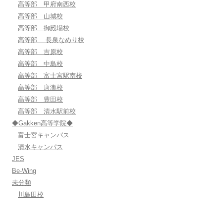
高等部 甲府南西校
高等部 山城校
高等部 御殿場校
高等部 長泉なめり校
高等部 吉原校
高等部 中島校
高等部 富士宮駅南校
高等部 唐瀬校
高等部 豊田校
高等部 清水駅前校
◆Gakken高等学院◆
富士宮キャンパス
清水キャンパス
JES
Be-Wing
未分類
川島田校