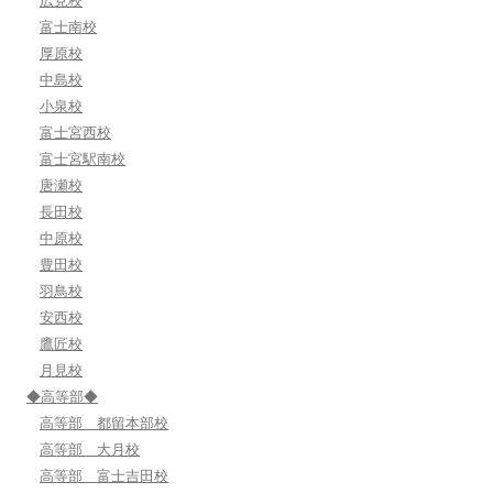
広見校
富士南校
厚原校
中島校
小泉校
富士宮西校
富士宮駅南校
唐瀬校
長田校
中原校
豊田校
羽鳥校
安西校
鷹匠校
月見校
◆高等部◆
高等部 都留本部校
高等部 大月校
高等部 富士吉田校