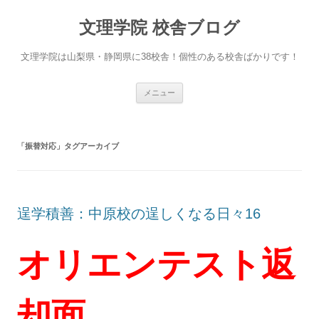
文理学院 校舎ブログ
文理学院は山梨県・静岡県に38校舎！個性のある校舎ばかりです！
コ
メニュー
ン
テ
ン
ツ
へ
「
振替対応
」タグアーカイブ
ス
キ
ッ
プ
逞学積善：中原校の逞しくなる日々16
オリエンテスト返
却面