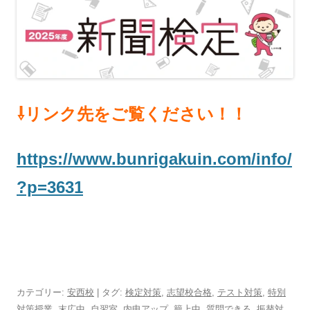
⇩リンク先をご覧ください！！
https://www.bunrigakuin.com/info/
?p=3631
カテゴリー:
安西校
| タグ:
検定対策
,
志望校合格
,
テスト対策
,
特別
対策授業
,
末広中
,
自習室
,
内申アップ
,
籠上中
,
質問できる
,
振替対