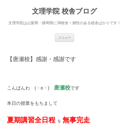
文理学院 校舎ブログ
文理学院は山梨県・静岡県に38校舎！個性のある校舎ばかりです！
コ
メニュー
ン
テ
ン
ツ
へ
【唐瀬校】感謝・感謝です
ス
キ
ッ
プ
唐瀬校
こんばんわ (・o・)
です
本日の授業をもちまして
夏期講習全日程
無事完走
を