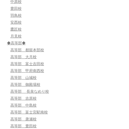
中原校
豊田校
羽鳥校
安西校
鷹匠校
月見校
◆高等部◆
高等部 都留本部校
高等部 大月校
高等部 富士吉田校
高等部 甲府南西校
高等部 山城校
高等部 御殿場校
高等部 長泉なめり校
高等部 吉原校
高等部 中島校
高等部 富士宮駅南校
高等部 唐瀬校
高等部 豊田校