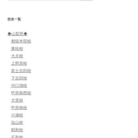
索:
シ
ョ
校舎一覧
ン
◆山梨県◆
都留本部校
東桂校
大月校
上野原校
富士吉田校
下吉田校
河口湖校
甲府南西校
大里校
甲府南校
小瀬校
塩山校
昭和校
石和校