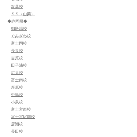
双葉校
ＳＳ（山梨）
◆静岡県◆
御殿場校
ぐみざわ校
富士岡校
長泉校
吉原校
田子浦校
広見校
富士南校
厚原校
中島校
小泉校
富士宮西校
富士宮駅南校
唐瀬校
長田校