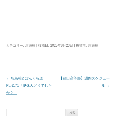
カテゴリー:
唐瀬校
| 投稿日:
2025年8月23日
|
投稿者:
唐瀬校
投
←
羽鳥校2 ぼんくら道
【豊田高等部】週間スケジュー
稿
Part171「夏休みどうでした
ル
→
ナ
か？」
ビ
ゲ
検
ー