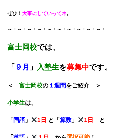
ぜひ！
大事にしていってネ
。
～・～・～・～・～・～・～・～・～・～・
富士岡校
では、
「
９月
」
入塾生
を
募集中
です。
＜
富士岡校
の
１週間
をご紹介 ＞
小学生
は、
「
国語
」
1日
と「
算数
」
1日
と
「
英語
」
１日
から
選択可能
！