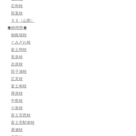
石和校
双葉校
ＳＳ（山梨）
◆静岡県◆
御殿場校
ぐみざわ校
富士岡校
長泉校
吉原校
田子浦校
広見校
富士南校
厚原校
中島校
小泉校
富士宮西校
富士宮駅南校
唐瀬校