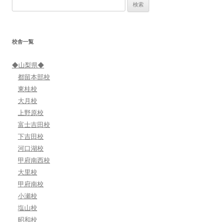
検
ビ
索:
ゲ
ー
校舎一覧
シ
ョ
◆山梨県◆
ン
都留本部校
東桂校
大月校
上野原校
富士吉田校
下吉田校
河口湖校
甲府南西校
大里校
甲府南校
小瀬校
塩山校
昭和校