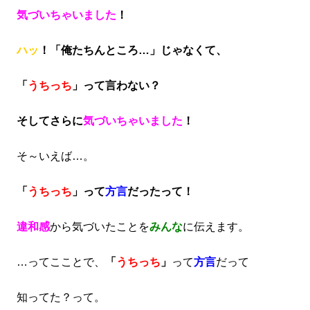
気づいちゃいました
！
ハッ
！「俺たちんところ…」じゃなくて、
「
うちっち
」って言わない？
そしてさらに
気づいちゃいました
！
そ～いえば…。
「
うちっち
」って
方言
だったって！
違和感
から気づいたことを
みんな
に伝えます。
…ってこことで、
「
うちっち
」
って
方言
だって
知ってた？って。