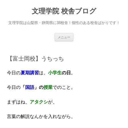
文理学院 校舎ブログ
文理学院は山梨県・静岡県に38校舎！個性のある校舎ばかりです！
コ
メニュー
ン
テ
ン
ツ
へ
【富士岡校】うちっち
ス
キ
ッ
プ
今日の
夏期講習
は、
小学生
の日
。
今日の
「
国語
」の
授業
でのこと。
まずはね、
アタクシ
が、
言葉の解説なんかを入れながら、