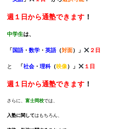
週１日から通塾できます
！
中学生
は、
「
国語
・
数学
・
英語
（
対面
）」
２日
と
「
社会
・
理科
（
映像
）」
１日
週１日から通塾できます
！
さらに、
富士岡校
では、
入塾に関して
はもちろん、