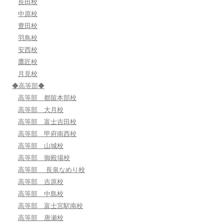
長田校
中原校
豊田校
羽鳥校
安西校
鷹匠校
月見校
◆高等部◆
高等部 都留本部校
高等部 大月校
高等部 富士吉田校
高等部 甲府南西校
高等部 山城校
高等部 御殿場校
高等部 長泉なめり校
高等部 吉原校
高等部 中島校
高等部 富士宮駅南校
高等部 唐瀬校