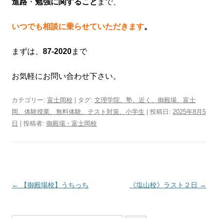
進路
・
勉強に関すること
まで、
いつでも相談に乗らせていただきます
。
まずは、
87-2020
まで
お気軽にお問い合わせ下さい。
カテゴリー:
富士岡校
| タグ:
文理学院、塾、近く、御殿場、富士
岡、体験授業、無料体験、テスト対策、小学生
| 投稿日:
2025年8月5
日
|
投稿者:
御殿場・富士岡校
投
←
【御殿場校】うちっち
《塩山校》ラスト２日
→
稿
ナ