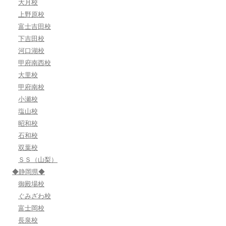
大月校
上野原校
富士吉田校
下吉田校
河口湖校
甲府南西校
大里校
甲府南校
小瀬校
塩山校
昭和校
石和校
双葉校
ＳＳ（山梨）
◆静岡県◆
御殿場校
ぐみざわ校
富士岡校
長泉校