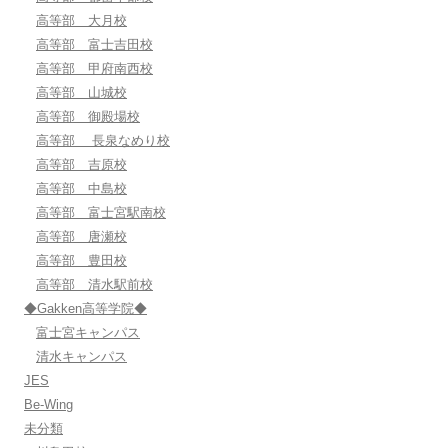
高等部 大月校
高等部 富士吉田校
高等部 甲府南西校
高等部 山城校
高等部 御殿場校
高等部 長泉なめり校
高等部 吉原校
高等部 中島校
高等部 富士宮駅南校
高等部 唐瀬校
高等部 豊田校
高等部 清水駅前校
◆Gakken高等学院◆
富士宮キャンパス
清水キャンパス
JES
Be-Wing
未分類