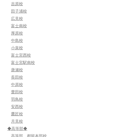
吉原校
田子浦校
広見校
富士南校
厚原校
中島校
小泉校
富士宮西校
富士宮駅南校
唐瀬校
長田校
中原校
豊田校
羽鳥校
安西校
鷹匠校
月見校
◆高等部◆
高等部 都留本部校