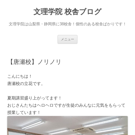
文理学院 校舎ブログ
文理学院は山梨県・静岡県に38校舎！個性のある校舎ばかりです！
コ
メニュー
ン
テ
ン
ツ
へ
【唐瀬校】ノリノリ
ス
キ
ッ
プ
こんにちは！
唐瀬校の立花です。
夏期講習盛り上がってます！
おじさんたちはヘロヘロですが生徒のみんなに元気をもらって
授業しています！