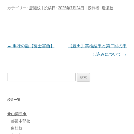
カテゴリー:
唐瀬校
| 投稿日:
2025年7月24日
|
投稿者:
唐瀬校
投
←
趣味の話【富士宮西】
【豊田】英検結果と第二回の申
稿
し込みについて
→
ナ
ビ
検
ゲ
索:
ー
シ
校舎一覧
ョ
ン
◆山梨県◆
都留本部校
東桂校