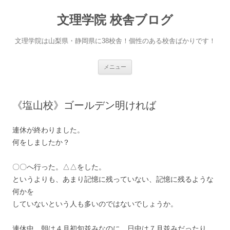
文理学院 校舎ブログ
文理学院は山梨県・静岡県に38校舎！個性のある校舎ばかりです！
コ
メニュー
ン
テ
ン
ツ
へ
《塩山校》ゴールデン明ければ
ス
キ
ッ
プ
連休が終わりました。
何をしましたか？
〇〇へ行った。△△をした。
というよりも、あまり記憶に残っていない、記憶に残るような
何かを
していないという人も多いのではないでしょうか。
連休中、朝は４月初旬並みなのに、日中は７月並みだったり、