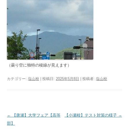
（曇り空に独特の稜線が見えます）
カテゴリー:
塩山校
| 投稿日:
2025年5月8日
|
投稿者:
塩山校
投
←
【唐瀬】大学フェア【高等
【小瀬校】テスト対策の様子
→
稿
部】