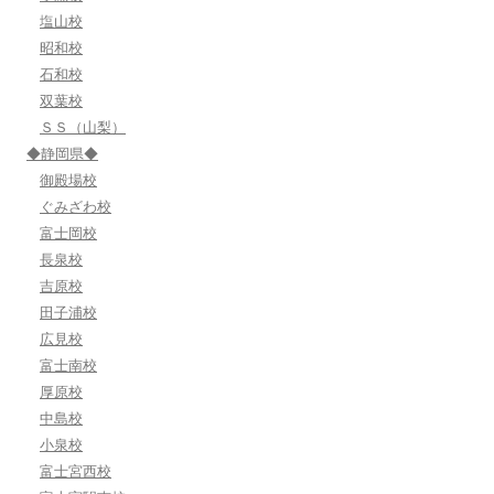
塩山校
昭和校
石和校
双葉校
ＳＳ（山梨）
◆静岡県◆
御殿場校
ぐみざわ校
富士岡校
長泉校
吉原校
田子浦校
広見校
富士南校
厚原校
中島校
小泉校
富士宮西校