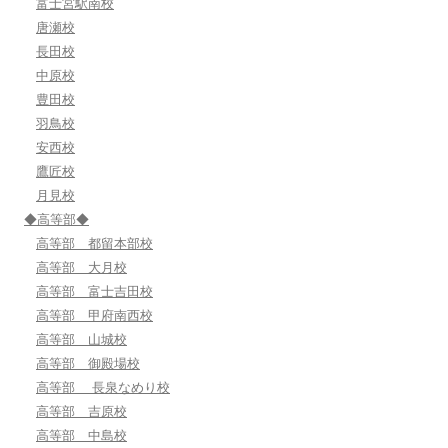
富士宮駅南校
唐瀬校
長田校
中原校
豊田校
羽鳥校
安西校
鷹匠校
月見校
◆高等部◆
高等部 都留本部校
高等部 大月校
高等部 富士吉田校
高等部 甲府南西校
高等部 山城校
高等部 御殿場校
高等部 長泉なめり校
高等部 吉原校
高等部 中島校