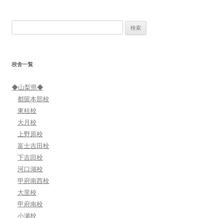
ナ
ビ
検
ゲ
索:
ー
シ
校舎一覧
ョ
ン
◆山梨県◆
都留本部校
東桂校
大月校
上野原校
富士吉田校
下吉田校
河口湖校
甲府南西校
大里校
甲府南校
小瀬校