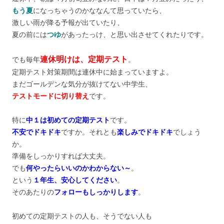
もう夏
になっちゃうのかななんて思っていたら、
激しい雨が降る予報が出ていたり、
夏の前には
つゆ
があったっけ、と思い出させてくれたりです。
連休明けは、定期テスト
でも毎年
。
定期テスト対策期間は連休中に始まっていますよ。
まだゴールデンな気分が抜けてない中学生、
テストモードに切り替え
です。
特に
中１は初めての定期テスト
です。
不安でドキドキ
ですか。それとも
楽しみでドキドキ
でしょう
か。
準備をしっかりすれば大丈夫。
でも
何やったらいいのかわからない～
。
という
１年生、安心してください
。
そのあたりの
フォローもしっかりします
。
初めての定期テストの人も、そうでない人も