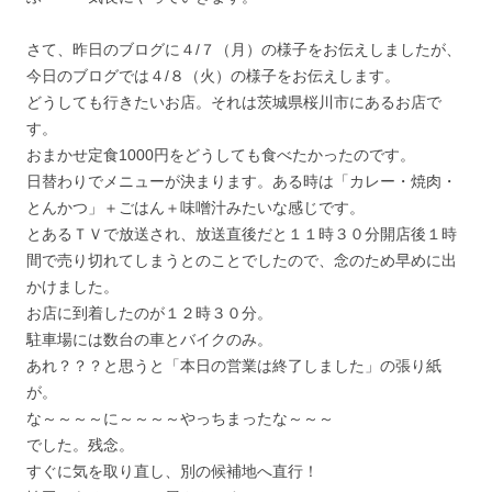
さて、昨日のブログに４/７（月）の様子をお伝えしましたが、
今日のブログでは４/８（火）の様子をお伝えします。
どうしても行きたいお店。それは茨城県桜川市にあるお店で
す。
おまかせ定食1000円をどうしても食べたかったのです。
日替わりでメニューが決まります。ある時は「カレー・焼肉・
とんかつ」＋ごはん＋味噌汁みたいな感じです。
とあるＴＶで放送され、放送直後だと１１時３０分開店後１時
間で売り切れてしまうとのことでしたので、念のため早めに出
かけました。
お店に到着したのが１２時３０分。
駐車場には数台の車とバイクのみ。
あれ？？？と思うと「本日の営業は終了しました」の張り紙
が。
な～～～～に～～～～やっちまったな～～～
でした。残念。
すぐに気を取り直し、別の候補地へ直行！