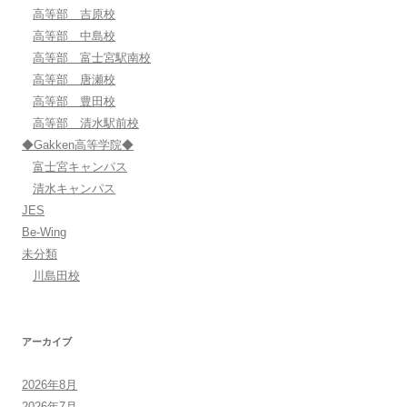
高等部 吉原校
高等部 中島校
高等部 富士宮駅南校
高等部 唐瀬校
高等部 豊田校
高等部 清水駅前校
◆Gakken高等学院◆
富士宮キャンパス
清水キャンパス
JES
Be-Wing
未分類
川島田校
アーカイブ
2026年8月
2026年7月