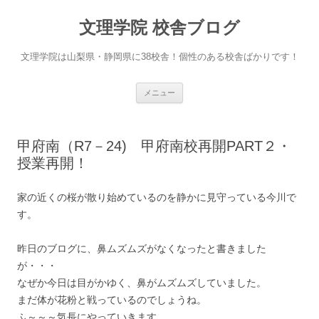
文理学院 校舎ブログ
文理学院は山梨県・静岡県に38校舎！個性のある校舎ばかりです！
コ
メニュー
ン
テ
ン
ツ
へ
甲府南（R7－24) 甲府南校再開PART２・
ス
キ
授業再開！
ッ
プ
家の近くの桜が散り始めているのを静かに見守っている今川で
す。
昨日のブログに、鼻ムズムズがなくなったと書きました
が・・・
なぜか今日は目がかゆく、鼻がムズムズしていました。
まだ体が花粉と戦っているのでしょうね。
ふ～～～気長にやっていきます。