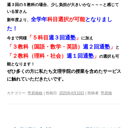
週３回の５教科の場合、少し負担が大きいかな～～～と感じて
いる皆さん
全学年
科目選択が可能
となりまし
新年度より、
た！
「５科目
週３回通塾
」
今まで同様
に加え
「３教科（国語・数学・英語）
週２回通塾
」
と
「２教科（理科・社会）
週１回通塾
」
の選択も可
能となります！
ぜひ多くの方に私たち文理学院の授業を含めたサービス
に触れていただきたいです。
カテゴリー:
甲府南校
| 投稿日:
2025年4月10日
|
投稿者:
甲府南