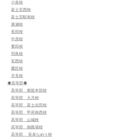
小泉校
富士宮西校
富士宮駅南校
唐瀬校
長田校
中原校
豊田校
羽鳥校
安西校
鷹匠校
月見校
◆高等部◆
高等部 都留本部校
高等部 大月校
高等部 富士吉田校
高等部 甲府南西校
高等部 山城校
高等部 御殿場校
高等部 長泉なめり校