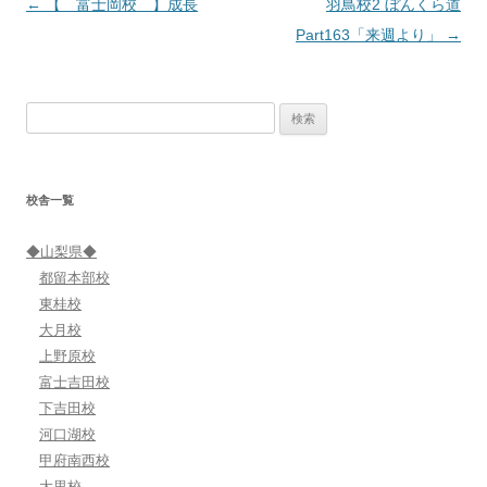
投
←
【 富士岡校 】成長
羽鳥校2 ぼんくら道
稿
Part163「来週より」
→
ナ
ビ
検
ゲ
索:
ー
シ
校舎一覧
ョ
ン
◆山梨県◆
都留本部校
東桂校
大月校
上野原校
富士吉田校
下吉田校
河口湖校
甲府南西校
大里校