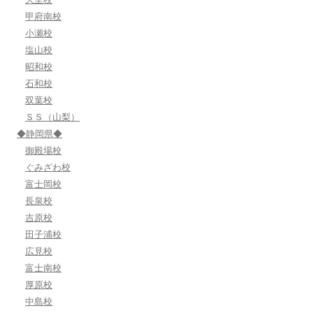
甲府南校
小瀬校
塩山校
昭和校
石和校
双葉校
ＳＳ（山梨）
◆静岡県◆
御殿場校
ぐみざわ校
富士岡校
長泉校
吉原校
田子浦校
広見校
富士南校
厚原校
中島校