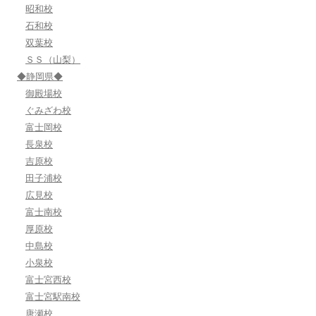
昭和校
石和校
双葉校
ＳＳ（山梨）
◆静岡県◆
御殿場校
ぐみざわ校
富士岡校
長泉校
吉原校
田子浦校
広見校
富士南校
厚原校
中島校
小泉校
富士宮西校
富士宮駅南校
唐瀬校