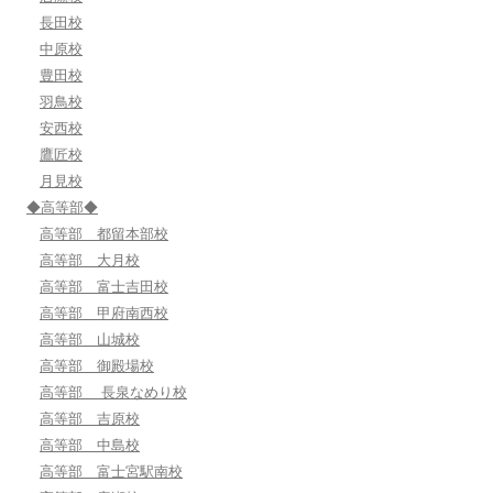
長田校
中原校
豊田校
羽鳥校
安西校
鷹匠校
月見校
◆高等部◆
高等部 都留本部校
高等部 大月校
高等部 富士吉田校
高等部 甲府南西校
高等部 山城校
高等部 御殿場校
高等部 長泉なめり校
高等部 吉原校
高等部 中島校
高等部 富士宮駅南校