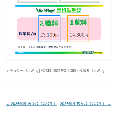
カテゴリー:
Be-Wing
| 投稿日:
2025年3月13日
|
投稿者:
Be-Wing
投
←
2026年度 吉原校［高校生］
2026年度 広見校［高校生］
→
稿