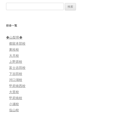
ナ
検
ビ
索:
ゲ
ー
校舎一覧
シ
ョ
◆山梨県◆
ン
都留本部校
東桂校
大月校
上野原校
富士吉田校
下吉田校
河口湖校
甲府南西校
大里校
甲府南校
小瀬校
塩山校