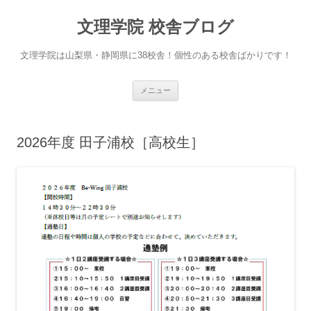
文理学院 校舎ブログ
文理学院は山梨県・静岡県に38校舎！個性のある校舎ばかりです！
コ
メニュー
ン
テ
ン
ツ
へ
2026年度 田子浦校［高校生］
ス
キ
ッ
プ