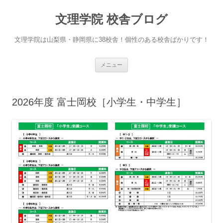
文理学院 校舎ブログ
文理学院は山梨県・静岡県に38校舎！個性のある校舎ばかりです！
コ
メニュー
ン
テ
ン
ツ
へ
2026年度 富士岡校［小学生・中学生］
ス
キ
ッ
プ