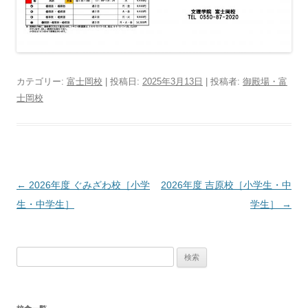
カテゴリー:
富士岡校
| 投稿日:
2025年3月13日
|
投稿者:
御殿場・富
士岡校
投
←
2026年度 ぐみざわ校［小学
2026年度 吉原校［小学生・中
稿
生・中学生］
学生］
→
ナ
ビ
検
ゲ
索:
ー
シ