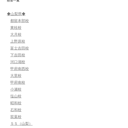
校舎一覧
ョ
ン
◆山梨県◆
都留本部校
東桂校
大月校
上野原校
富士吉田校
下吉田校
河口湖校
甲府南西校
大里校
甲府南校
小瀬校
塩山校
昭和校
石和校
双葉校
ＳＳ（山梨）