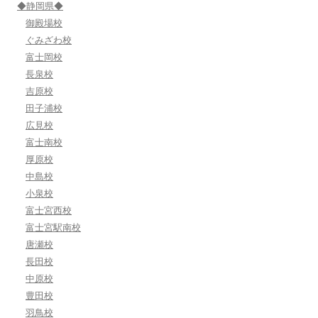
◆静岡県◆
御殿場校
ぐみざわ校
富士岡校
長泉校
吉原校
田子浦校
広見校
富士南校
厚原校
中島校
小泉校
富士宮西校
富士宮駅南校
唐瀬校
長田校
中原校
豊田校
羽鳥校