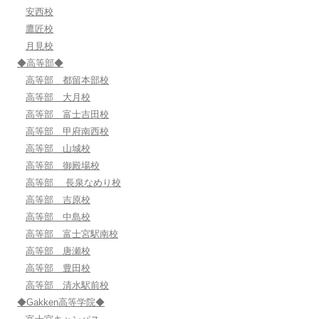
安西校
鷹匠校
月見校
◆高等部◆
高等部 都留本部校
高等部 大月校
高等部 富士吉田校
高等部 甲府南西校
高等部 山城校
高等部 御殿場校
高等部 長泉なめり校
高等部 吉原校
高等部 中島校
高等部 富士宮駅南校
高等部 唐瀬校
高等部 豊田校
高等部 清水駅前校
◆Gakken高等学院◆