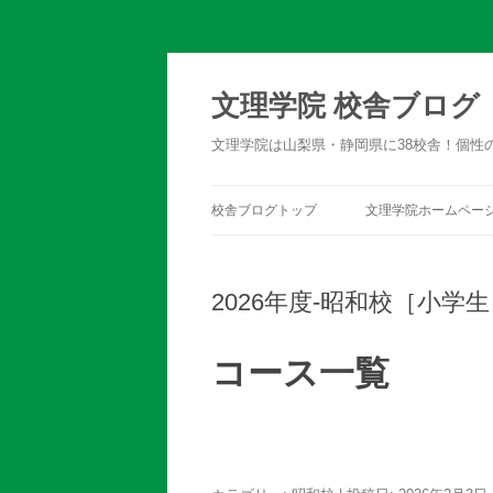
文理学院 校舎ブログ
文理学院は山梨県・静岡県に38校舎！個性
校舎ブログトップ
文理学院ホームペー
2026年度-昭和校［小学
コース一覧