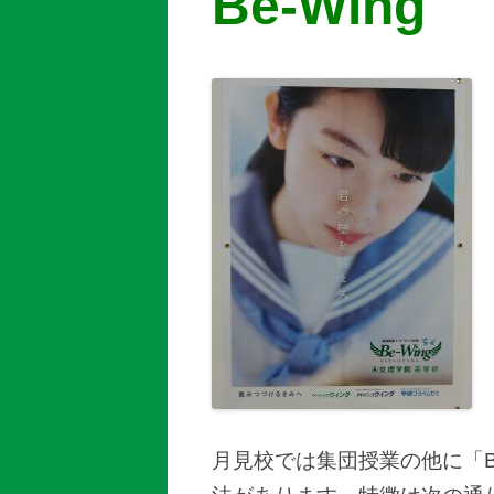
Be-Wing
月見校では集団授業の他に「B