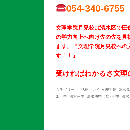
054-340-6755
文理学院月見校は清水区で圧倒
の学力向上へ向け先の先を見
ます。『文理学院月見校への
す！！』
受ければわかるさ文理
カテゴリー:
月見校
| タグ:
文理学院
,
清水船
水二中
,
清水三中
,
清水四中
,
清水七中
,
清水