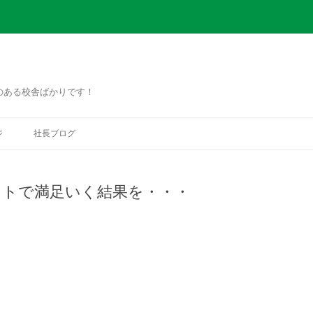
のある校舎ばかりです！
コ
ン
ジ
社長ブログ
テ
ン
ツ
へ
ス
ストで満足いく結果を・・・
キ
ッ
プ