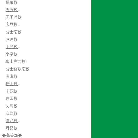
長泉校
吉原校
田子浦校
広見校
富士南校
厚原校
中島校
小泉校
富士宮西校
富士宮駅南校
唐瀬校
長田校
中原校
豊田校
羽鳥校
安西校
鷹匠校
月見校
◆高等部◆