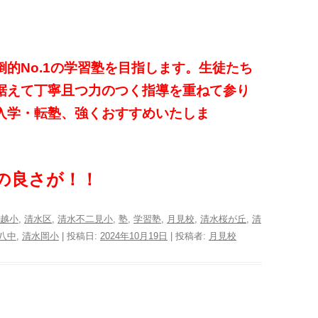
的No.1の学習塾を目指します。生徒たち
据えて丁寧且つ力のつく指導を重ねて参り
入学・転塾、強くおすすめいたしま
の良さが！！
越小
,
清水区
,
清水不二見小
,
塾
,
学習塾
,
月見校
,
清水桜が丘
,
清
八中
,
清水岡小
| 投稿日:
2024年10月19日
|
投稿者:
月見校