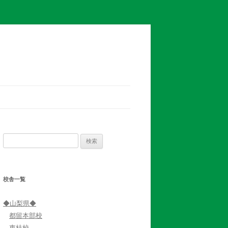
検
索:
校舎一覧
◆山梨県◆
都留本部校
東桂校