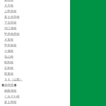
大月校
上野原校
富士吉田校
下吉田校
河口湖校
甲府南西校
大里校
甲府南校
小瀬校
塩山校
昭和校
石和校
双葉校
ＳＳ（山梨）
◆静岡県◆
御殿場校
ぐみざわ校
富士岡校