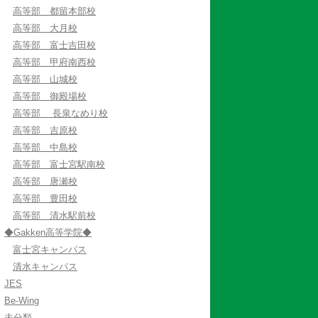
高等部 都留本部校
高等部 大月校
高等部 富士吉田校
高等部 甲府南西校
高等部 山城校
高等部 御殿場校
高等部 長泉なめり校
高等部 吉原校
高等部 中島校
高等部 富士宮駅南校
高等部 唐瀬校
高等部 豊田校
高等部 清水駅前校
◆Gakken高等学院◆
富士宮キャンパス
清水キャンパス
JES
Be-Wing
未分類