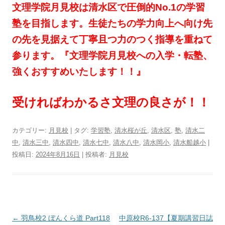
文理学院月見校は清水区で圧倒的No.1の学習
塾を目指します。生徒たちの学力向上へ向け先
の先を見据えて丁寧且つ力のつく指導を重ねて
参ります。『文理学院月見校への入学・転塾、
強くおすすめいたします！！』
受ければわかるさ文理の良さが！！
カテゴリー:
月見校
| タグ:
学習塾
,
清水桜が丘
,
清水区
,
塾
,
清水二
中
,
清水三中
,
清水四中
,
清水七中
,
清水八中
,
清水岡小
,
清水船越小
|
投稿日:
2024年8月16日
|
投稿者:
月見校
投
←
羽鳥校2 ぼんくら道 Part118
中原校R6-137【夏期講習日誌