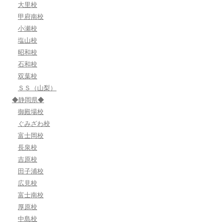
大里校
甲府南校
小瀬校
塩山校
昭和校
石和校
双葉校
ＳＳ（山梨）
◆静岡県◆
御殿場校
ぐみざわ校
富士岡校
長泉校
吉原校
田子浦校
広見校
富士南校
厚原校
中島校