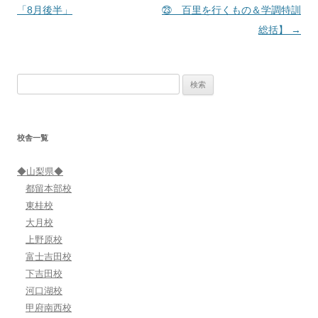
稿
「8月後半」
㉓ 百里を行くもの＆学調特訓
ナ
総括】
→
ビ
ゲ
検
ー
索:
シ
ョ
校舎一覧
ン
◆山梨県◆
都留本部校
東桂校
大月校
上野原校
富士吉田校
下吉田校
河口湖校
甲府南西校