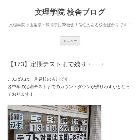
文理学院 校舎ブログ
文理学院は山梨県・静岡県に38校舎！個性のある校舎ばかりです！
コ
メニュー
ン
テ
ン
ツ
へ
【173】定期テストまで残り・・・
ス
キ
ッ
プ
こんばんは、月見校の吉川です。
各中学の定期テストまでのカウントダウンが残りわずかとなっ
ております！！