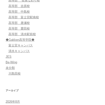
高等部 長泉なめり校
高等部 吉原校
高等部 中島校
高等部 富士宮駅南校
高等部 唐瀬校
高等部 豊田校
高等部 清水駅前校
◆Gakken高等学院◆
富士宮キャンパス
清水キャンパス
JES
Be-Wing
未分類
川島田校
アーカイブ
2026年8月