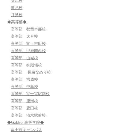
安西校
鷹匠校
月見校
◆高等部◆
高等部 都留本部校
高等部 大月校
高等部 富士吉田校
高等部 甲府南西校
高等部 山城校
高等部 御殿場校
高等部 長泉なめり校
高等部 吉原校
高等部 中島校
高等部 富士宮駅南校
高等部 唐瀬校
高等部 豊田校
高等部 清水駅前校
◆Gakken高等学院◆
富士宮キャンパス