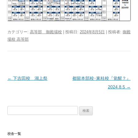
カテゴリー:
高等部 御殿場校
| 投稿日:
2024年8月5日
|
投稿者:
御殿
場校 高等部
投
←
下吉田校 湖上祭
都留本部校･東桂校『覚醒？』
稿
2024.8.5
→
ナ
ビ
検
ゲ
索:
ー
シ
校舎一覧