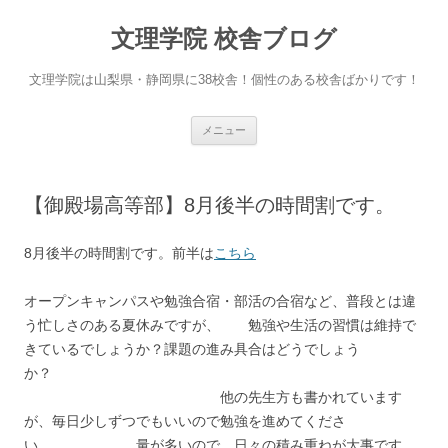
文理学院 校舎ブログ
文理学院は山梨県・静岡県に38校舎！個性のある校舎ばかりです！
コ
メニュー
ン
テ
ン
ツ
へ
【御殿場高等部】8月後半の時間割です。
ス
キ
ッ
プ
8月後半の時間割です。前半は
こちら
オープンキャンパスや勉強合宿・部活の合宿など、普段とは違
う忙しさのある夏休みですが、 勉強や生活の習慣は維持で
きているでしょうか？課題の進み具合はどうでしょう
か？
他の先生方も書かれています
が、毎日少しずつでもいいので勉強を進めてくださ
い。 量が多いので、日々の積み重ねが大事です。