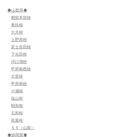
ョ
ン
◆山梨県◆
都留本部校
東桂校
大月校
上野原校
富士吉田校
下吉田校
河口湖校
甲府南西校
大里校
甲府南校
小瀬校
塩山校
昭和校
石和校
双葉校
ＳＳ（山梨）
◆静岡県◆