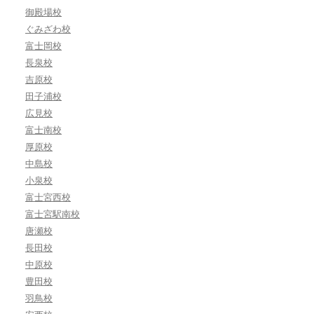
御殿場校
ぐみざわ校
富士岡校
長泉校
吉原校
田子浦校
広見校
富士南校
厚原校
中島校
小泉校
富士宮西校
富士宮駅南校
唐瀬校
長田校
中原校
豊田校
羽鳥校